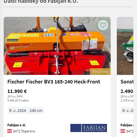
Další nabídky od Fabijan e.U.
Nový stroj
Fischer Fischer BV3 165-240 Heck-Front
Sonsti
11.990 €
2.490 €
20 % s DPH
20 % s DPH
9.991,67 € netto
2.075 € nett
R. v. 2024
240 cm
R. v. 20
Fabijan e.U.
Fabijan e.
8472 Štajersko
8472 Š