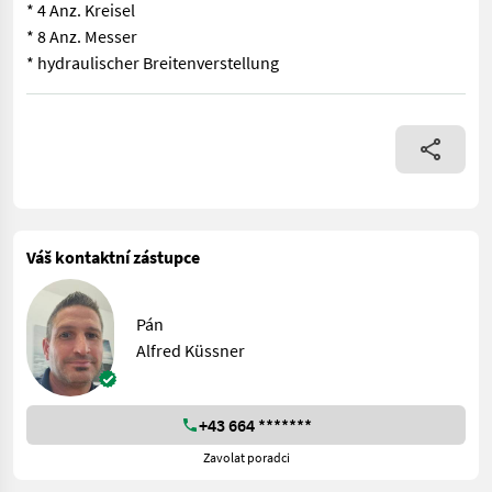
* 4 Anz. Kreisel
* 8 Anz. Messer
* hydraulischer Breitenverstellung
* Arb. Breite: 160-280 cm * 2 Schwenkscheiben Durchmesser 70 c
Váš kontaktní zástupce
Pán
Alfred Küssner
+43 664 *******
Zavolat poradci