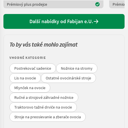
Prémiový plus prodejce
Prémiový
Další nabídky od Fabijan e.U.
To by vás také mohlo zajímat
VHODNÉ KATEGORIE
Postrekovač sadenice
Nožnice na stromy
Lis na ovocie
Ostatné ovocinárské stroje
Mlynček na ovocie
Ručné a strojové záhradné nožnice
Traktorovo tažné drviče na ovocie
Stroje na preosievanie a zberače ovocia