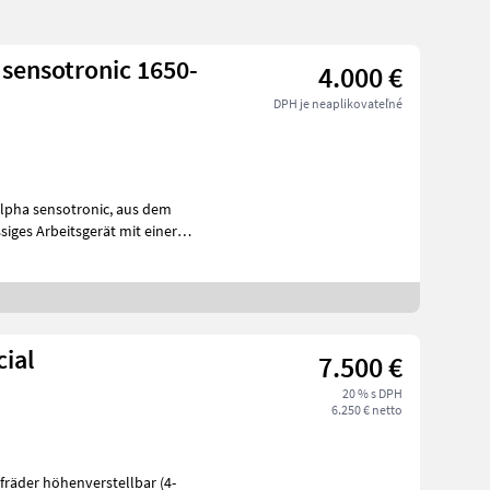
sensotronic 1650-
4.000 €
DPH je neaplikovateľné
cial
7.500 €
20 % s DPH
6.250 € netto
fräder höhenverstellbar (4-