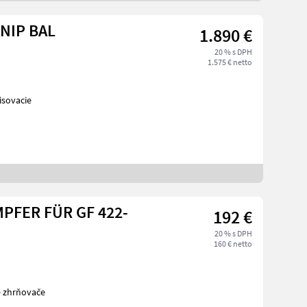
ANIP BAL
1.890 €
20 % s DPH
1.575 € netto
isovacie
PFER FÜR GF 422-
192 €
20 % s DPH
160 € netto
é zhrňovače