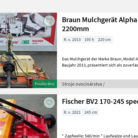
Braun Mulchgerät Alpha 
2200mm
R. v. 2013
195 h
220 cm
Das Mulchgerät der Marke Braun, Model Alpha sensotronic, aus dem
Baujahr 2013, präsentiert sich als zuverlässiges Arbeitsgerät mit einer
Betriebsbreite von 165-220 c
Stroje ovocinárstva /
Použitý stroj
Fischer BV2 170-245 spe
R. v. 2021
245 cm
* Zapfwelle: 540/min * Laufwalze und Lau