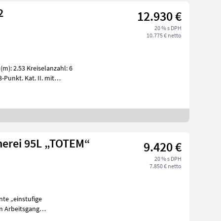
2
12.930 €
20 % s DPH
10.775 € netto
nerei 95L „TOTEM“
9.420 €
20 % s DPH
7.850 € netto
nte „einstufige
m Arbeitsgang
k dieser Techn