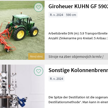
Giroheuer KUHN GF 590
R. v. 2024
590 cm
Arbeitsbreite DIN (m): 5.9 Transportbreite (m): 2.53 Kreiselanzahl: 6
Anzahl Zinkenarme pro Kreisel: 5 Anbau: 3-Punkt. Kat. II. mit
Transportdämpfung und -f
Stroje na zber objemových krmív /
Nový stroj
Sonstige Kolonnenbren
R. v. 2024
Die Spitze der Destillation ist die sogenan
Destillationsmethode“. Man kann in eine
hochprozentige Destillate gewinnen. Dan