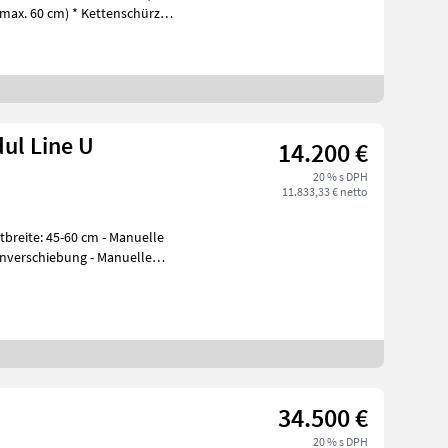
 (max. 60 cm) * Kettenschürzen
ul Line U
14.200 €
20 % s DPH
11.833,33 € netto
ttbreite: 45-60 cm - Manuelle
enverschiebung - Manuelle
34.500 €
20 % s DPH