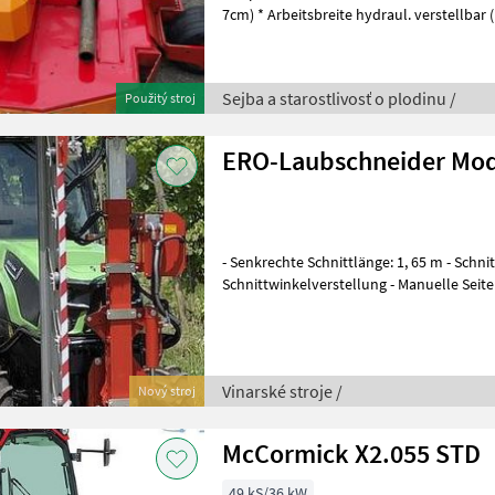
7cm) * Arbeitsbreite hydraul. verstellbar
vorne und hinten * Gel
Sejba a starostlivosť o plodinu /
Použitý stroj
ERO-Laubschneider Mod
- Senkrechte Schnittlänge: 1, 65 m - Schni
Schnittwinkelverstellung - Manuelle Seit
Seitenneigung am Schneidb
Vinarské stroje /
Nový stroj
McCormick X2.055 STD
49 kS/36 kW