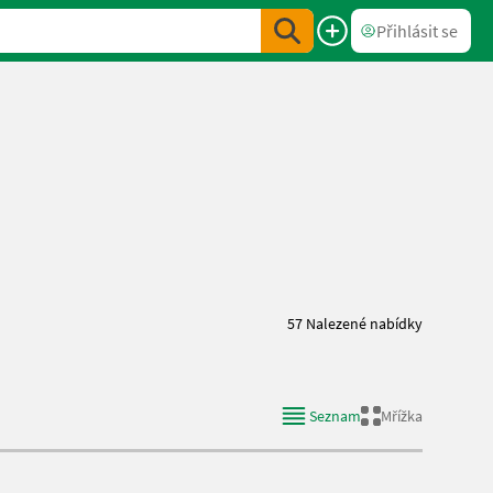
Přihlásit se
57 Nalezené nabídky
Seznam
Mřížka