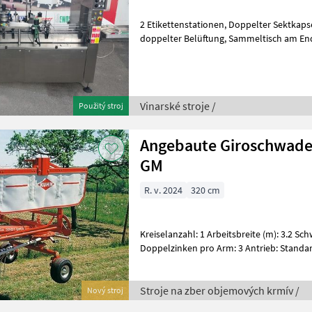
2 Etikettenstationen, Doppelter Sektkapselanfalter, Thermokopf mit
doppelter Belüftung, Sammeltisch am Ende, Sektkapselverteiler,
Schrumpfkapselverteiler, Vorausrich
Vinarské stroje /
Použitý stroj
Angebaute Giroschwade
GM
R. v. 2024
320 cm
Kreiselanzahl: 1 Arbeitsbreite (m): 3.2 Schwadablage: Links Anzahl
Doppelzinken pro Arm: 3 Antrieb: Standardgetriebe Bereifung:
Ballonreifen 15 x 6.00-6
Stroje na zber objemových krmív /
Nový stroj