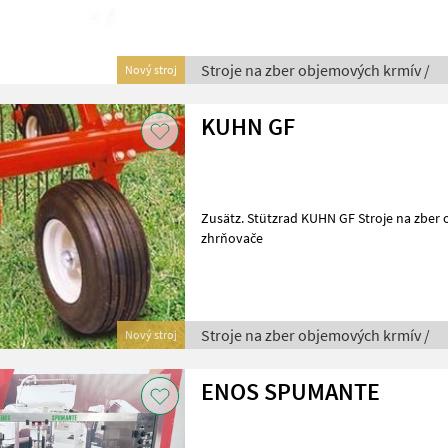
Stroje na zber objemových krmív /
Nový stroj
KUHN GF
Zusätz. Stützrad KUHN GF Stroje na zber objemových krmív Rotačné
zhrňovače
Stroje na zber objemových krmív /
Nový stroj
ENOS SPUMANTE