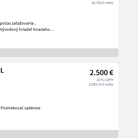
28.750 € netto
počas zaťažovania ,
, Vývodový hriadeľ hnacieho
/
0L
2.500 €
20 % s DPH
2.083,33 € netto
chrana rastlín Postrekovač sadenice