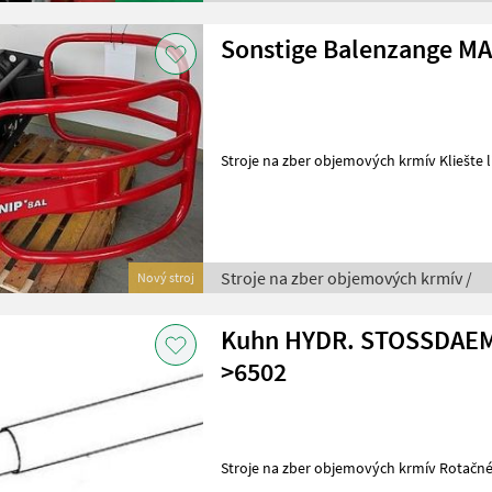
Sonstige Balenzange M
Stroje na zber objemových krmív Kliešte l
Stroje na zber objemových krmív /
Nový stroj
Kuhn HYDR. STOSSDAEM
>6502
Stroje na zber objemových krmív Rotačn