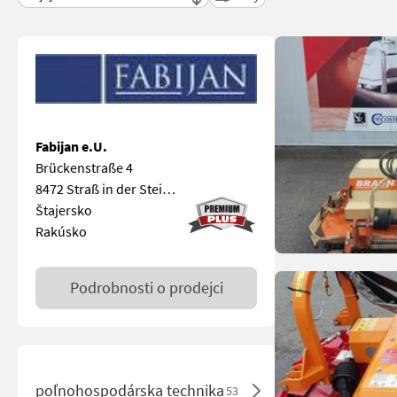
Fabijan e.U.
Brückenstraße 4
8472 Straß in der Steiermark
Štajersko
Rakúsko
Podrobnosti o prodejci
poľnohospodárska technika
53