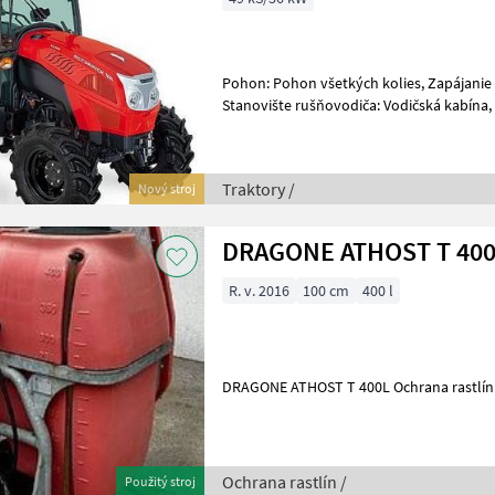
Pohon: Pohon všetkých kolies, Zapájanie 
Stanovište rušňovodiča: Vodičská kabína
hriadeľa: 540/540E, Najvyššia rýchlosť km
Traktory /
Nový stroj
DRAGONE ATHOST T 40
R. v. 2016
100 cm
400 l
DRAGONE ATHOST T 400L O
Ochrana rastlín /
Použitý stroj