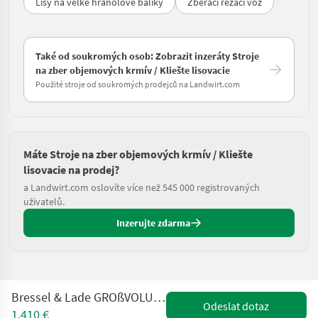
Lisy na veľké hranolové balíky
Zberaci rezaci voz
Také od soukromých osob: Zobrazit inzeráty Stroje
na zber objemových krmív / Kliešte lisovacie
Použité stroje od soukromých prodejců na Landwirt.com
Máte Stroje na zber objemových krmív / Kliešte
lisovacie na prodej?
a Landwirt.com oslovíte více než 545 000 registrovaných
uživatelů.
Inzerujte zdarma
Bressel & Lade GROßVOLUMENSCHAUFEL 2,40 |CLAAS SCORPION
Odeslat dotaz
1.410 €