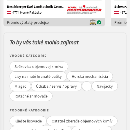
Deschberger Karl Landtechnik GesmbH & Co KG
4774 Horné Rakúsko
4971 H
Prémiový zlatý prodejce
Prémiový
To by vás také mohlo zajímat
VHODNÉ KATEGORIE
Sečkovica objemovej krmiva
Lisy na malé hranaté balíky
Horská mechanizácia
Miagač
Údržba / servis / opravy
Navíjačky
Rotačné zhrňovače
PODOBNÉ KATEGORIE
Kliešte lisovacie
Ostatné zberače objemových krmív