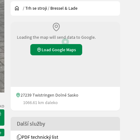
/
Trh se stroji
/
Bressel & Lade
Loading the map will send data to Google.
Load Google Maps
27239 Twistringen Dolné Sasko
1066.61 km daleko
ko
é
Další služby
e
PDF technický list