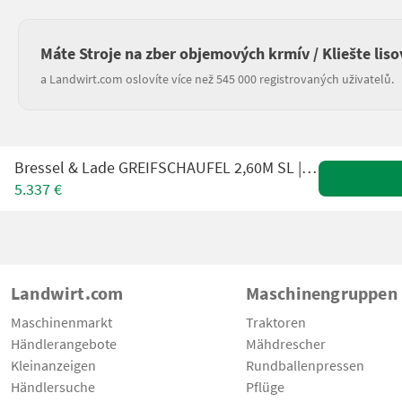
Máte Stroje na zber objemových krmív / Kliešte liso
a Landwirt.com oslovíte více než 545 000 registrovaných uživatelů.
Bressel & Lade GREIFSCHAUFEL 2,60M SL | KOMBI AUFNAHME
5.337 €
Landwirt.com
Maschinengruppen
Maschinenmarkt
Traktoren
Händlerangebote
Mähdrescher
Kleinanzeigen
Rundballenpressen
Händlersuche
Pflüge