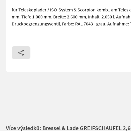
________
für Teleskoplader / ISO-System & Scorpion komb., am Telesko
mm, Tiefe 1.000 mm, Breite: 2.600 mm, Inhalt: 2.050 l, Aufna
Druckbegrenzungsventil, Farbe: RAL 7043 - grau, Aufnahme: 
Ballengabel / Dunggabel, Erdschaufel, Schnellwechselrahmen,
Více výsledků: Bressel & Lade GREIFSCHAUFEL 2