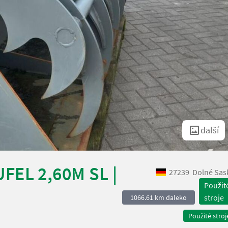
další
FEL 2,60M SL |
27239
Dolné Sas
Použit
stroje
1066.61 km daleko
Použité stroj