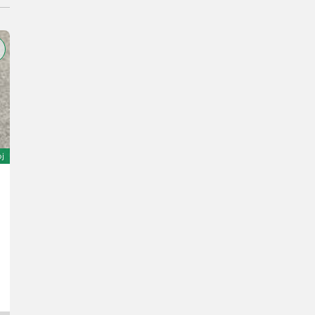
oj
Zocon B-01 Ballenzange
1.850 €
20 % s DPH
1.541,67 € netto
Deschberger Karl Landtechnik GesmbH & Co KG
4774 Horné Rakúsko