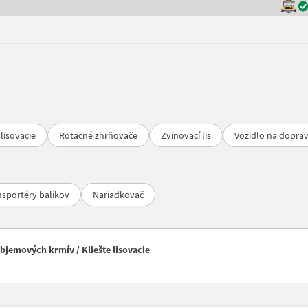
 lisovacie
Rotačné zhrňovače
Zvinovací lis
Vozidlo na doprav
nsportéry balíkov
Nariadkovač
bjemových krmív / Kliešte lisovacie