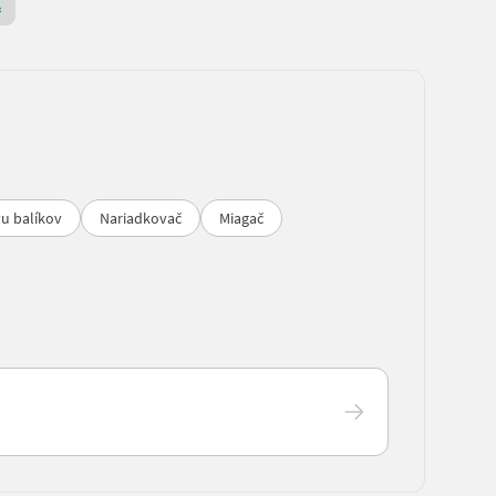
Prémiový zlatý prodejce
u balíkov
Nariadkovač
Miagač