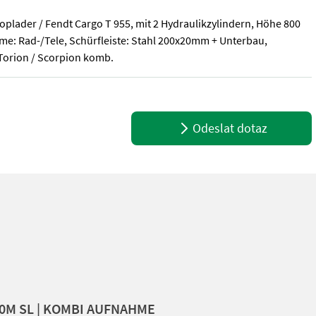
plader / Fendt Cargo T 955, mit 2 Hydraulikzylindern, Höhe 800
hme: Rad-/Tele, Schürfleiste: Stahl 200x20mm + Unterbau,
Torion / Scorpion komb.
 Ballenzange, Palettengabel ________ für Teleskoplader / ISO-Syst
Odeslat dotaz
,60M SL | KOMBI AUFNAHME