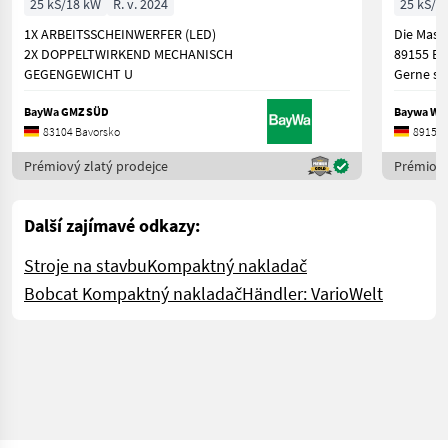
25 kS/18 kW
R. v. 2024
25 kS/1
1X ARBEITSSCHEINWERFER (LED)
Die Masc
2X DOPPELTWIRKEND MECHANISCH
89155 Er
GEGENGEWICHT U
Gerne st
BayWa GMZ SÜD
Baywa Wü
83104 Bavorsko
89155 
Prémiový zlatý prodejce
Prémiový
Další zajímavé odkazy:
Stroje na stavbu
Kompaktný nakladač
Bobcat Kompaktný nakladač
Händler: VarioWelt