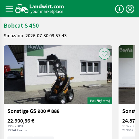
Bobcat S 450
Smazáno: 2026-07-30 09:57:43
Použitý stroj
Sonstige GS 900 # 888
Sonsti
22.900,36 €
24.871
19 % s DPH
19 % s DPH
19.244 € netto
20.900 € net