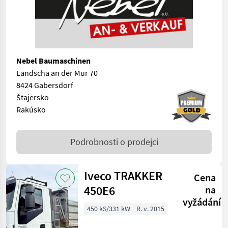
Nebel Baumaschinen
Landscha an der Mur 70
8424 Gabersdorf
Štajersko
Rakúsko
Podrobnosti o prodejci
Iveco TRAKKER
Cena
450E6
na
vyžádání
450 kS/331 kW
R. v. 2015