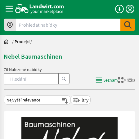
Prohledat nabídky
/
Prodejci
/
Nebel Baumaschinen
76 Nalezené nabídky
Seznam
Mřížka
Filtry