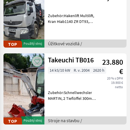
Zubehör:Hakenlift Multilift,
Kran Hiab1140 ZR DT93,
Greifer.Pickerl NEU.
konfigurácia nápravy: 6x2,
automatická prevodovka,
Úžitkové vozidlá /
TOP
Použitý stroj
Palivo: , klimatizácia,
hydraulický systém (výk
Takeuchi TB016
23.880
€
14 kS/10 kW
R. v. 2004
2620 h
20 % s DPH
19.900 €
netto
Zubehör:Schnellwechsler
MARTIN, 2 Tieflöffel 300mm
600mm, 1Hydraulischer
Böschungslöffel 1000 Stroje
na stavbu mini bager
Stroje na stavbu /
TOP
Použitý stroj