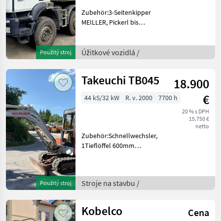
Zubehör:3-Seitenkipper
MEILLER, Pickerl bis
Nov.2026 konfigurácia
nápravy: 8x4, manuálna
prevodovka, : manuálna
Úžitkové vozidlá /
Použitý stroj
prevodovka Úžitkové
vozidlá Nákladné auto
Takeuchi TB045
18.900
€
44 kS/32 kW
R. v. 2000
7700 h
20 % s DPH
15.750 €
netto
Zubehör:Schnellwechsler,
1Tieflöffel 600mm
1Hydraulischer
Böschungslöffel 1400mm.
Stroje na stavbu mini bager
Stroje na stavbu /
Použitý stroj
Kobelco
Cena