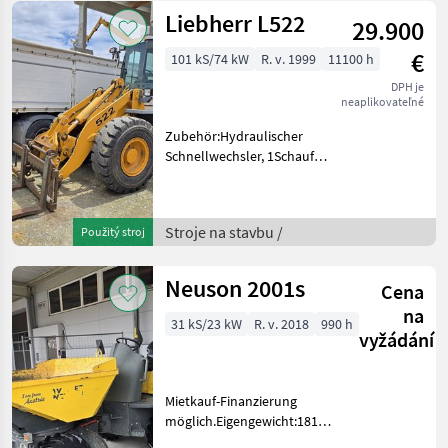
Liebherr L522
29.900
€
101 kS/74 kW
R. v. 1999
11100 h
DPH je
neaplikovateľné
Zubehör:Hydraulischer
Schnellwechsler, 1Schaufel,
1Palettengabel, Motor NEU,
Reifen NEU. Stroje na
stavbu Čelný nakladač
Stroje na stavbu /
Použitý stroj
Neuson 2001s
Cena
na
31 kS/23 kW
R. v. 2018
990 h
vyžádání
Mietkauf-Finanzierung
möglich.Eigengewicht:1815kg.
Nutzlast:2000kg.Zubehör:Reserverad,