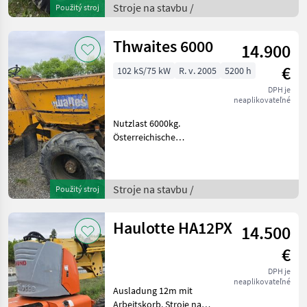
Stroje na stavbu /
Použitý stroj
Thwaites 6000
14.900
€
102 kS/75 kW
R. v. 2005
5200 h
DPH je
neaplikovateľné
Nutzlast 6000kg.
Österreichische
Strassenzulassung(Typenschein)
Stroje na stavbu Sklápacie
vozidlo
Stroje na stavbu /
Použitý stroj
Haulotte HA12PX
14.500
€
DPH je
neaplikovateľné
Ausladung 12m mit
Arbeitskorb. Stroje na