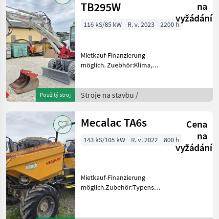
TB295W
na
vyžádání
116 kS/85 kW
R. v. 2023
2200 h
Mietkauf-Finanzierung
möglich. Zuebhör:Klima,
Kamera, Powertilt,
2Tieflöffel 400mm 900mm
1Böschungslöffel 1500mm.
Stroje na stavbu /
Použitý stroj
Service Neu gemacht von
Fa.Huppenkothen.Österreichis
Mecalac TA6s
Cena
na
143 kS/105 kW
R. v. 2022
800 h
vyžádání
Mietkauf-Finanzierung
möglich.Zubehör:Typenschein,
Nutzlast 6000kg. Stroje na
stavbu Sklápacie vozidlo