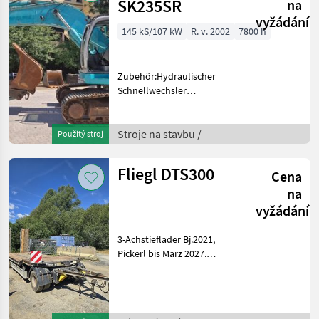
SK235SR
na
vyžádání
145 kS/107 kW
R. v. 2002
7800 h
Zubehör:Hydraulischer
Schnellwechsler
Baumaschinentechnik SW3,
1Tieflöffel
1400mm.Eigengewicht:ca.26000Kg.Breite
Stroje na stavbu /
Použitý stroj
2999mm.Laufwerk 90%.
Stroje na stavbu Pásový
Fliegl DTS300
Cena
báger
na
vyžádání
3-Achstieflader Bj.2021,
Pickerl bis März 2027.
expanzia, Typové
osvedčenie, hydraulická
podperná noha,
automatické zadné čelo,