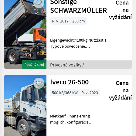
Sonstige
Cena
SCHWARZMÜLLER
na
vyžádání
R. v. 2017
250 cm
Eigengewicht:4100kg.Nutzlast:13900kg.
Typové osvedčenie,
automatické zadné čelo,
hydraulické zamykanie
steny Privesné vozíky
Privesné vozíky /
Použitý stroj
Tandem
Iveco 26-500
Cena
na
500 kS/368 kW
R. v. 2023
vyžádání
Mietkauf Finanzierung
möglich. konfigurácia
nápravy: 6x4, automatická
prevodovka, Palivo: ,