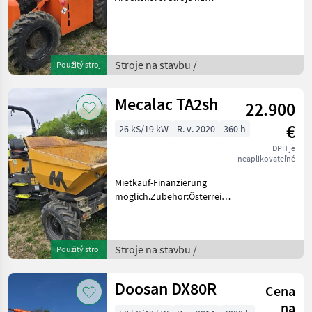
stavbu Zdvíhací kôš
Stroje na stavbu /
Použitý stroj
Mecalac TA2sh
22.900
€
26 kS/19 kW
R. v. 2020
360 h
DPH je
neaplikovateľné
Mietkauf-Finanzierung
möglich.Zubehör:Österreichische
Strassenzulassung(Typenschein).Nutzlast
2000kg. Stroje na stavbu
Sklápacie vozidlo
Stroje na stavbu /
Použitý stroj
Doosan DX80R
Cena
na