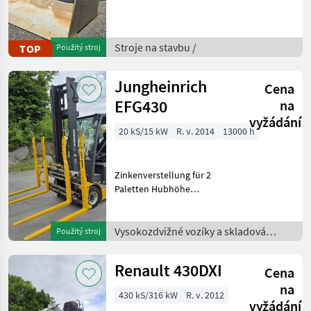
Laderwaage.Zentralschmierung.
Stroje na stavbu Čelný
nakladač
Stroje na stavbu /
TOP
Použitý stroj
Jungheinrich
Cena
EFG430
na
vyžádání
20 kS/15 kW
R. v. 2014
13000 h
Zinkenverstellung für 2
Paletten Hubhöhe
5000mm, Tragkraft 3000kg.
Palivo: , nosnosť (kg): 3000
do 5000, typ stožiara:
Vysokozdvižné vozíky a skladová
Použitý stroj
duplex, , Vodičská kabína,
technika /
hydraulické blokovanie pr
Renault 430DXI
Cena
na
430 kS/316 kW
R. v. 2012
vyžádání