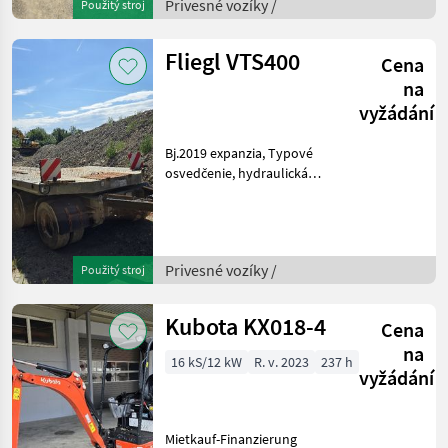
Privesné vozíky /
Použitý stroj
hydraulické zamykanie
steny Privesné vozík
Fliegl VTS400
Cena
na
vyžádání
Bj.2019 expanzia, Typové
osvedčenie, hydraulická
podperná noha,
automatické zadné čelo,
hydraulické zamykanie
steny Privesné vozíky
Privesné vozíky /
Použitý stroj
Trailer
Kubota KX018-4
Cena
na
16 kS/12 kW
R. v. 2023
237 h
vyžádání
Mietkauf-Finanzierung