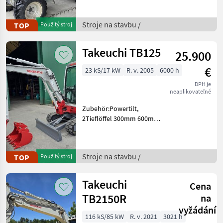
Österreichische
Straßenzulassung(Typenschein)
Stroje na stavbu /
TOP
Použitý stroj
Palivo: Stroje na stavbu
Sklápaci
Takeuchi TB125
25.900
€
23 kS/17 kW
R. v. 2005
6000 h
DPH je
neaplikovateľné
Zubehör:Powertilt,
2Tieflöffel 300mm 600mm
1Böschungslöffel 1000mm
Palivo: Stroje na stavbu
mini bager
Stroje na stavbu /
TOP
Použitý stroj
Takeuchi
Cena
TB2150R
na
vyžádání
116 kS/85 kW
R. v. 2021
3021 h