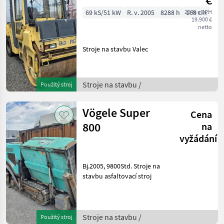
69 kS/51 kW
R. v. 2005
8288 h
20 % s DPH
168 cm
19.900 €
netto
Stroje na stavbu Valec
Stroje na stavbu /
Použitý stroj
Vögele Super
Cena
800
na
vyžádání
Bj.2005, 9800Std. Stroje na
stavbu asfaltovací stroj
Stroje na stavbu /
Použitý stroj