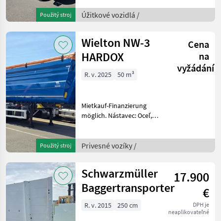
klimatizácia, hydraulický
Úžitkové vozidlá /
Použitý stroj
systém (výklopná
hydraulika), : automatická
prevodo
Wielton NW-3
Cena
HARDOX
na
vyžádání
R. v. 2025
50 m³
Mietkauf-Finanzierung
möglich. Nástavec: Oceľ,
Počet hriadeľov: Trojosové
nákladné vozidlo,
Jednostranne výkyvná
Privesné vozíky /
Použitý stroj
prístavba, brzda:
Pneumatická (vzduchová)
Schwarzmüller
17.900
brzda, automat
Baggertransporter
€
R. v. 2015
250 cm
DPH je
neaplikovateľné