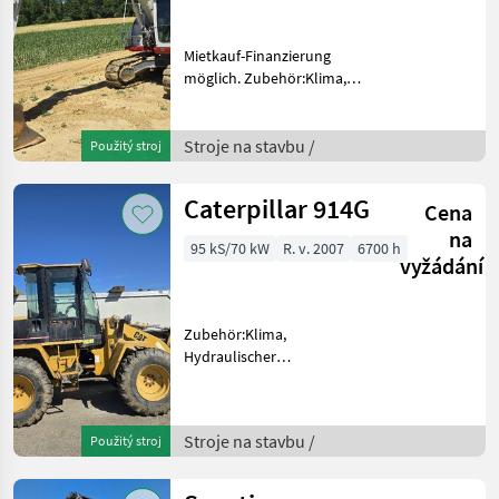
Mietkauf-Finanzierung
möglich. Zubehör:Klima,
Kamera, Powertilt,
Zentralschmierung, 2
Tieflöffel 600mm 1000mm
Stroje na stavbu /
Použitý stroj
1Böschungslöffel 1800mm.
Stroje na stavbu Pásový
Caterpillar 914G
Cena
báger
na
95 kS/70 kW
R. v. 2007
6700 h
vyžádání
Zubehör:Klima,
Hydraulischer
Schnellwechsler, 1Schaufel
Stroje na stavbu Čelný
nakladač
Stroje na stavbu /
Použitý stroj