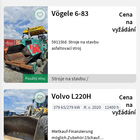
Vögele 6-83
Cena
na
vyžádání
5911Std. Stroje na stavbu
asfaltovací stroj
Stroje na stavbu /
Použitý stroj
Volvo L220H
Cena
na
379 kS/279 kW
R. v. 2020
12400 h
vyžádání
Mietkauf-Finanzierung
möglich.Zubehör:1Schaufel,