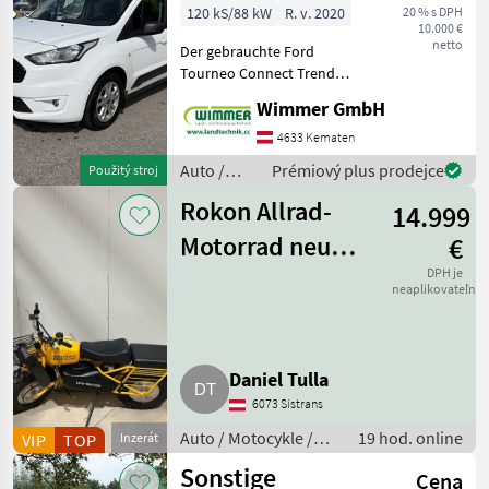
120 kS/88 kW
R. v. 2020
20 % s DPH
10.000 €
netto
Der gebrauchte Ford
Tourneo Connect Trend
L1H1 2, 2 t überzeugt durch
Wimmer GmbH
seine hohe
Alltagstauglichkeit, den
4633 Kematen
großzügigen Innenraum
Auto /
Prémiový plus prodejce
Použitý stroj
und eine umfangreiche
Motocykle
Ausstattung. Das
Rokon Allrad-
14.999
/ Ford
Motorrad neu
€
Trail-Breaker
DPH je
neaplikovateľné
Daniel Tulla
6073 Sistrans
Auto / Motocykle /
19 hod. online
VIP
TOP
Inzerát
Motorka
Sonstige
Cena