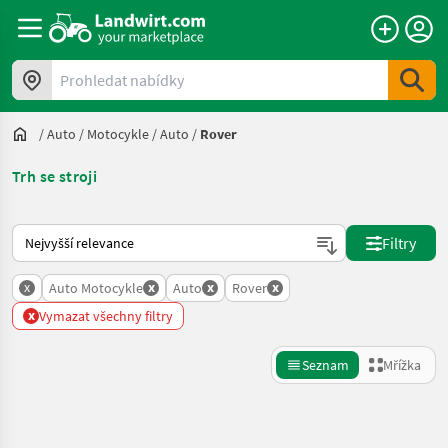
Prohledat nabídky
/
Auto / Motocykle
/
Auto
/
Rover
Trh se stroji
Takto se řadí nabídky na Landwirt.com
Filtry
x
x
x
x
Auto Motocykle
Auto
Rover
x
Vymazat všechny filtry
Seznam
Mřížka