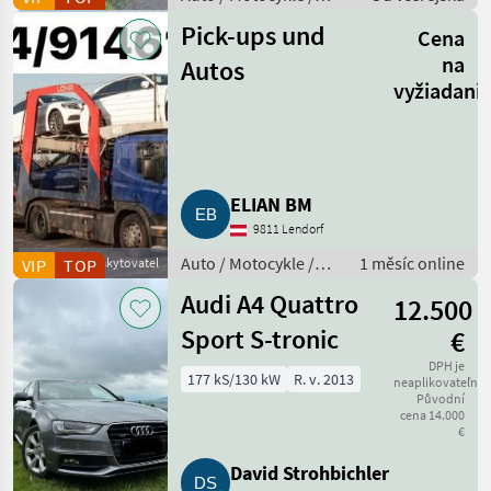
Kombi
Pick-ups und
Cena
na
Autos
vyžiadani
ELIAN BM
9811 Lendorf
Auto / Motocykle /
1 měsíc online
VIP
Obchodní poskytovatel
TOP
Terénne vozidlo
Audi A4 Quattro
12.500
Sport S-tronic
€
DPH je
177 kS/130 kW
R. v. 2013
neaplikovateľné
Původní
cena 14.000
€
David Strohbichler