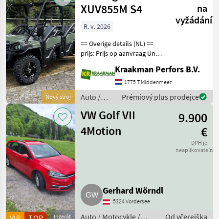
XUV855M S4
na
vyžádání
R. v. 2026
== Overige details (NL) ==
prijs: Prijs op aanvraag Unit:
Stuk Kiepende achterbak:
Kraakman Perfors B.V.
Handmatig
aandrijvingstype: 2wd Half
1775 T Middenmeer
Doors for Basic OPS
Auto /
Prémiový plus prodejce
Nový stroj
Premium Protection Pac
Motocykle
VW Golf VII
9.900
/ Sonstige
4Motion
€
DPH je
neaplikovateľné
Gerhard Wörndl
5324 Vordersee
Auto / Motocykle /
Od včerejška
VIP
TOP
Inzerát