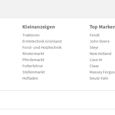
Kleinanzeigen
Top Marke
Traktoren
Fendt
Erntetechnik Grünland
John Deere
Forst- und Holztechnik
Steyr
Rindermarkt
New Holland
Pferdemarkt
Case IH
Futterbörse
Claas
Stellenmarkt
Massey Fergu
Hofladen
Deutz-Fahr