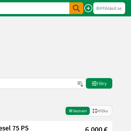
Přihlásit se
Filtry
Seznam
Mřížka
esel 75 PS
6.000 €