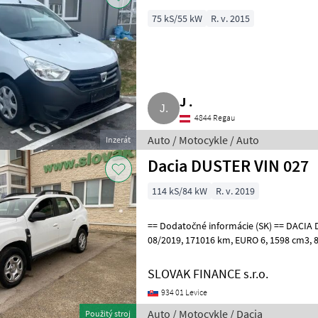
75 kS/55 kW
R. v. 2015
J .
4844 Regau
Auto / Motocykle / Auto
Inzerát
Dacia DUSTER VIN 027
114 kS/84 kW
R. v. 2019
== Dodatočné informácie (SK) == DACIA DUSTER 1, 6 SCe 4x4 r.v.
08/2019, 171016 km, EURO 6, 1598 cm3, 84 kW, manuálna prevodovka
6st., benzín, klimatizácia, 5 miest
SLOVAK FINANCE s.r.o.
934 01 Levice
Auto / Motocykle / Dacia
Použitý stroj