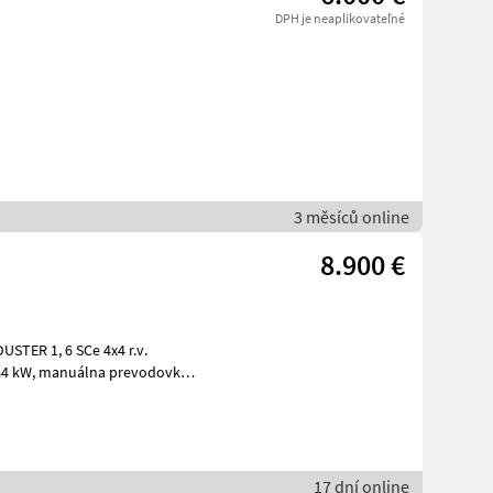
DPH je neaplikovateľné
3 měsíců online
8.900 €
17 dní online