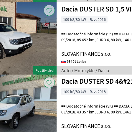
Dacia DUSTER 
109 kS/80 kW
R. v. 2016
== Dodatočné informácie (SK) == DACIA DUSTER SD 4x4 1, 5 diesel r.v.
09/2018, 85 652 km, EURO 6, 80 kW, 1461 cm3, manuál, zadné
parkovacie senzory, klimatizácia, t
SLOVAK FINANCE s.r.o.
934 01 Levice
Auto / Motocykle / Dacia
Použitý stroj
Dacia DUSTER SD 4&#21
109 kS/80 kW
R. v. 2018
== Dodatočné informácie (SK) == DACIA DUSTER SD 4x4 1, 5 diesel r.v.
03/2018, 43 357 km, EURO 6, 80 kW, 1461 cm3, manuál, zadné
parkovacie senzory, klimatizácia, t
SLOVAK FINANCE s.r.o.