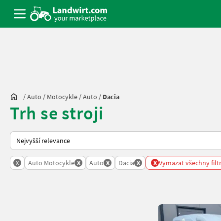
/
Auto / Motocykle
/
Auto
/
Dacia
Trh se stroji
Takto se řadí nabídky na Landwirt.com
x
x
x
x
x
Auto Motocykle
Auto
Dacia
Vymazat všechny filt