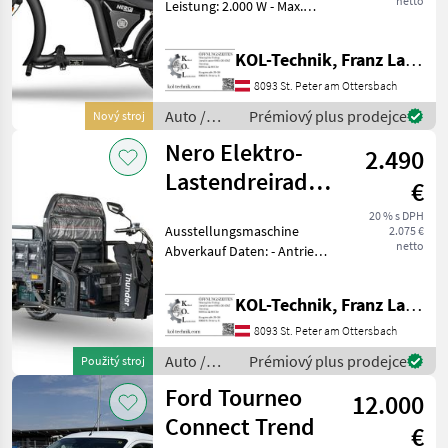
netto
Leistung: 2.000 W - Max.
Geschwindigkeit: 45 km/h -
Geschwindigkeitsstufen: 3 -
KOL-Technik, Franz Lampl-Küssner
Reichweite: 60–80 km -
Akku: 60V/30Ah Lithium - La
8093 St. Peter am Ottersbach
Auto /
Prémiový plus prodejce
Nový stroj
Motocykle
Nero Elektro-
2.490
/ Nero
Lastendreirad/Tuk-
€
Tuk Thunder
20 % s DPH
Ausstellungsmaschine
2.075 €
netto
Abverkauf Daten: - Antrieb:
Elektro - Motor: 600 W -
Batterie: 60 V, 45 Ah -
KOL-Technik, Franz Lampl-Küssner
Bremse: Scheibenbremse
vorne, Trommelbremse
8093 St. Peter am Ottersbach
hinten - Max. G
Auto /
Prémiový plus prodejce
Použitý stroj
Motocykle
Ford Tourneo
12.000
/ Nero
Connect Trend
€