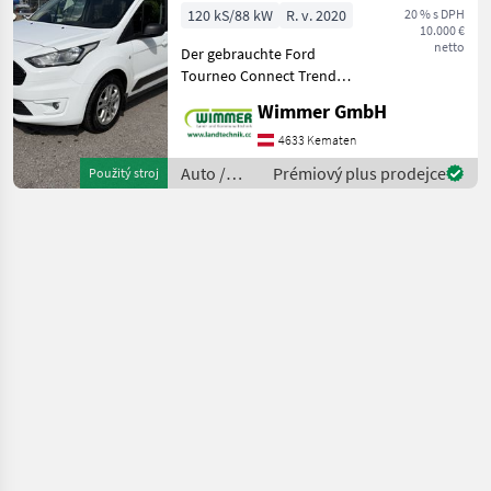
120 kS/88 kW
R. v. 2020
20 % s DPH
10.000 €
netto
Der gebrauchte Ford
Tourneo Connect Trend
L1H1 2, 2 t überzeugt durch
Wimmer GmbH
seine hohe
Alltagstauglichkeit, den
4633 Kematen
großzügigen Innenraum
Auto /
Prémiový plus prodejce
Použitý stroj
und eine umfangreiche
Motocykle
Ausstattung. Das
/ Ford