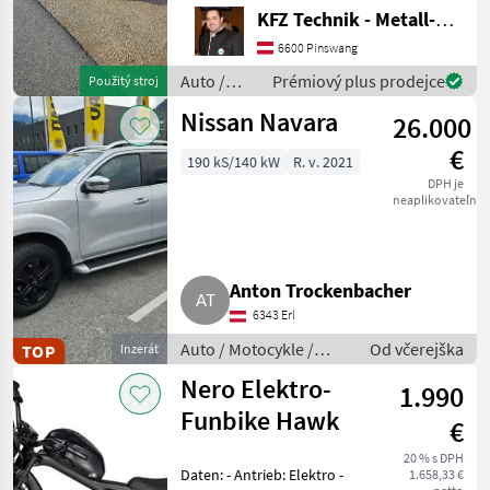
Einsatzbar Navi
KFZ Technik - Metall-Maschinenbau Wörle
Rückkamera Kein Allrad 3-
Sitzer Diesel 130PS 2
6600 Pinswang
Besitzer Auto / Motocy
Auto /
Prémiový plus prodejce
Použitý stroj
Motocykle
Nissan Navara
26.000
/ Sonstige
€
190 kS/140 kW
R. v. 2021
DPH je
neaplikovateľné
Anton Trockenbacher
6343 Erl
Auto / Motocykle /
Od včerejška
TOP
Inzerát
Terénne vozidlo
Nero Elektro-
1.990
Funbike Hawk
€
20 % s DPH
Daten: - Antrieb: Elektro -
1.658,33 €