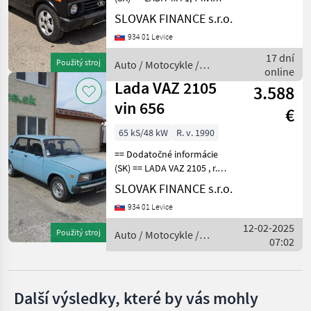
Lada
01/2019, 97 390 km, EURO 6,
SLOVAK FINANCE s.r.o.
61 kW, 1690 cm3, manuál,
934 01 Levice
Skoda
benzín 2x elektrické okná,
predné vyhrievané sedadlá,
17 dní
Použitý stroj
Auto / Motocykle /
ťažné
Mercedes
online
Lada
Lada VAZ 2105
3.588
Ford
vin 656
€
Fiat
65 kS/48 kW
R. v. 1990
== Dodatočné informácie
Nissan
(SK) == LADA VAZ 2105 , r.v.
6/1990 , 50774 km, manuál
SLOVAK FINANCE s.r.o.
Zobrazit
4 stupnový, 1294cm3, 48kw,
všech
934 01 Levice
s TP a EC, cena: 3.500€ nie je
18
možný odpocet DPH Pal
12-02-2025
Použitý stroj
Auto / Motocykle /
07:02
MARKETPLACE
Lada
Nabídky
Marketplace
Inzeráty
prodejců
Další výsledky, které by vás mohly