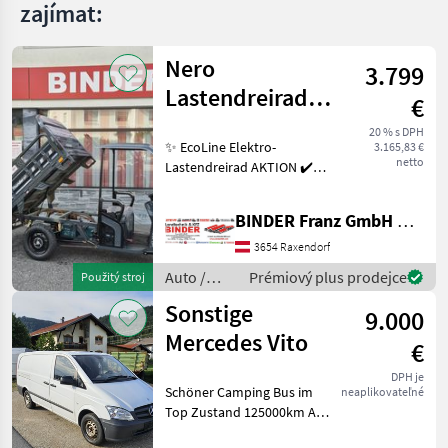
zajímat:
Nero
3.799
Lastendreirad
€
Thunder PRO
20 % s DPH
✨ EcoLine Elektro-
3.165,83 €
TukTuk
netto
Lastendreirad AKTION ✔️
Modell : NERO Thunder PRO
✔️ in serienmäßiger
BINDER Franz GmbH & CoKG
Ausführung ✔️ mit 45km/h
und Dach ✔️ optimal für
3654 Raxendorf
jeden Betrieb, Hof oder
Auto /
Prémiový plus prodejce
Použitý stroj
Motocykle
Sonstige
9.000
/ Nero
Mercedes Vito
€
DPH je
Schöner Camping Bus im
neaplikovateľné
Top Zustand 125000km Als
Transporter und Camper