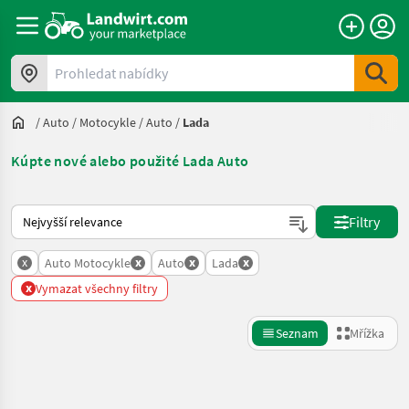
Prohledat nabídky
/
Auto / Motocykle
/
Auto
/
Lada
Kúpte nové alebo použité Lada Auto
Takto se řadí nabídky na Landwirt.com
Filtry
x
x
x
x
Auto Motocykle
Auto
Lada
x
Vymazat všechny filtry
Seznam
Mřížka