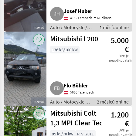
Mitsubishi
Josef Huber
Skoda
4132 Lembach Im Mühlkreis
Auto / Motocykle /
1 měsíc online
Inzerát
Mercedes
Auto
Mitsubishi L200
5.000
Ford
€
136 kS/100 kW
DPH je
Fiat
neaplikovateľné
Nissan
Zobrazit
Flo Böhler
všech
5660 Taxenbach
19
Auto / Motocykle /
2 měsíců online
Inzerát
MARKETPLACE
Auto
Mitsubishi Colt
1.200
Nabídky
Marketplace
Inzeráty
1,3 MPI Clear Tec
€
prodejců
DPH je
95 kS/70 kW
R. v. 2011
neaplikovateľné