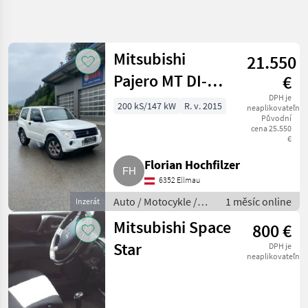
Zpřesnit
hledání
Mitsubishi
21.550
Kategorie
Země
Filtry
4
Pajero MT DI-D
€
Zobrazit
3,2
DPH je
200 kS/147 kW
R. v. 2015
AKTUÁLNÍ
neaplikovateľné
Obnovit
6
CESTA
Původní
výsledků
cena 25.550
osobné
€
automobily /
nákladné
Florian Hochfilzer
automobily /
6352 Ellmau
mopedy
Auto
Auto / Motocykle /
1 měsíc online
Inzerát
Motocykle
Auto
Mitsubishi Space
800 €
Auto
Star
DPH je
Mitsubishi
neaplikovateľné
VYBRAT
KATEGORII