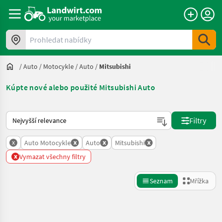
Prohledat nabídky
/
Auto / Motocykle
/
Auto
/
Mitsubishi
Kúpte nové alebo použité Mitsubishi Auto
Takto se řadí nabídky na Landwirt.com
Filtry
x
x
x
x
Auto Motocykle
Auto
Mitsubishi
x
Vymazat všechny filtry
Seznam
Mřížka