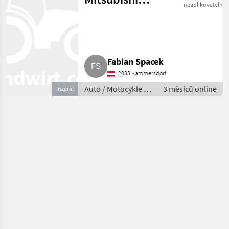
neaplikovateľné
Pajero V60
Fabian Spacek
2033 Kammersdorf
Auto / Motocykle /
3 měsíců online
Inzerát
Auto