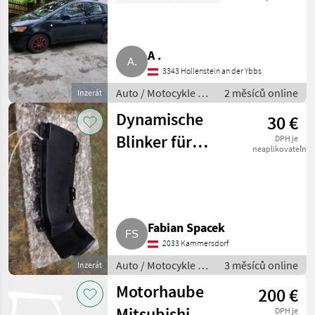
A .
3343 Hollenstein an der Ybbs
Auto / Motocykle /
2 měsíců online
Inzerát
Auto
Dynamische
30 €
Blinker für
DPH je
neaplikovateľné
Mitsubishi
Pajero V80
Fabian Spacek
2033 Kammersdorf
Auto / Motocykle /
3 měsíců online
Inzerát
Auto
Motorhaube
200 €
Mitsubishi
DPH je