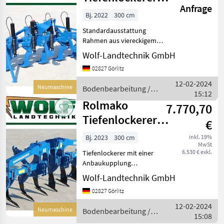
Anfrage
universal
Bj. 2022
300 cm
Standardausstattung
Rahmen aus viereckigem
Profil 140x140x10 mm,
Wolf-Landtechnik GmbH
Zinken 30 mm breit
02827 Görlitz
miteiner aufgeschweißten,
gehärteten Welle mit einem
12-02-2024
Neumaschine
Bodenbearbeitung /
Durchmesser von 30mm,
15:12
Rolmako
sowie
Rolmako
7.770,70
Tiefenlockerer
€
mit einer
Bj. 2023
300 cm
inkl. 19%
MwSt
Anbaukupplung
6.530 € exkl.
Tiefenlockerer mit einer
U 608
Anbaukupplung
Tiefenlockerer mit
Wolf-Landtechnik GmbH
gekrümmten Zinken Typ
02827 Görlitz
Michel, 1-balkig
Standardausstattung
12-02-2024
Neumaschine
Bodenbearbeitung /
Rahmen aus viereckigem
15:08
Rolmako
Profil 140x140x10mm, Zin