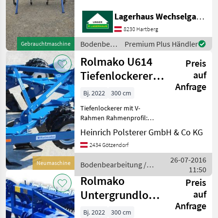
Untergrundlockerer
Sasform
Lagerhaus Wechselgau reg. Gen.m.b.H.
8230 Hartberg
Agrisem
Bodenbearbeitung
Premium Plus Händler
Gebrauchtmaschine
/ Rolmako
Vigolo
Rolmako U614
Preis
Tiefenlockerer
auf
Ozdoken
Anfrage
mit V-Rahmen
Bj. 2022
300 cm
Alle 40
NEU
anzeigen
Tiefenlockerer mit V-
Rahmen Rahmenprofil:
MODELL
200x100x10mm Zinken:
Heinrich Polsterer GmbH & Co KG
Michel Typ Bolzen-, oder
2434 Götzendorf
Hydrauliksicherung vor
übermäßiger Belastung 4
26-07-2016
Neumaschine
Bodenbearbeitung /
U602
Stützräder Bodenbearbeit
11:50
Rolmako
Rolmako
Preis
MARKTPLATZ
Untergrundlockerer
auf
Marktplatz
Händlerangebote
Kleinanzeigen
Anfrage
3m U602 NEU
Bj. 2022
300 cm