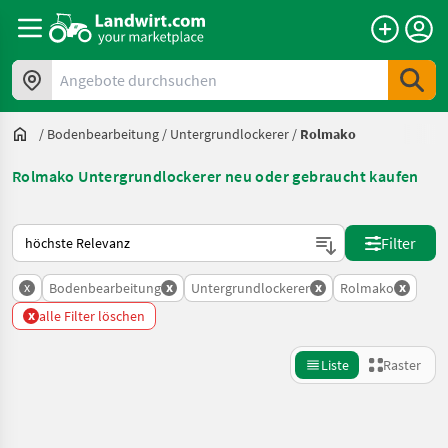
Angebote durchsuchen
/
Bodenbearbeitung
/
Untergrundlockerer
/
Rolmako
Rolmako Untergrundlockerer neu oder gebraucht kaufen
So wird auf Landwirt.com sortiert
Filter
x
x
x
x
Bodenbearbeitung
Untergrundlockerer
Rolmako
x
alle Filter löschen
Liste
Raster