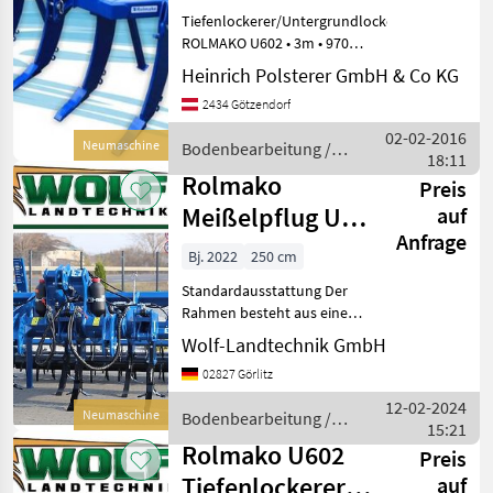
Tiefenlockerer/Untergrundlockerer
ROLMAKO U602 • 3m • 970kg
- 5 Zinken -
Heinrich Polsterer GmbH & Co KG
Bolzensicherung - V-Ring-
2434 Götzendorf
Walze Bodenbearbeitung
Untergrundlockerer
02-02-2016
Neumaschine
Bodenbearbeitung /
18:11
Rolmako
Rolmako
Preis
Meißelpflug U
auf
Anfrage
624 - Ripper typ
Bj. 2022
250 cm
Tiefenlockerer
Standardausstattung Der
zu
Rahmen besteht aus einem
Vierkant-Profil 100 x 100 x 8
Wolf-Landtechnik GmbH
mm. Die Ripper-Zinken die
02827 Görlitz
einen niedrigen Boden –
Widerstand aufweisen sind
12-02-2024
Neumaschine
Bodenbearbeitung /
standardmä
15:21
Rolmako
Rolmako U602
Preis
Tiefenlockerer
auf