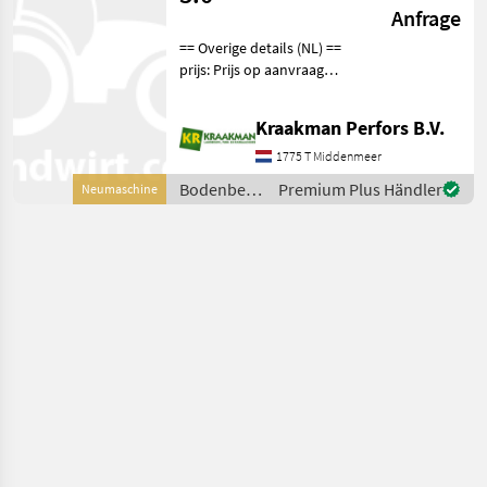
Anfrage
== Overige details (NL) ==
prijs: Prijs op aanvraag
Quantity: 1 Unit: Stuk Culter
3.0 HD De Culter heeft een
Kraakman Perfors B.V.
werkbreedte van 300 cm
met standaard 4 woelpoten
1775 T Middenmeer
werk
Bodenbearbeitung
Premium Plus Händler
Neumaschine
/ Imants