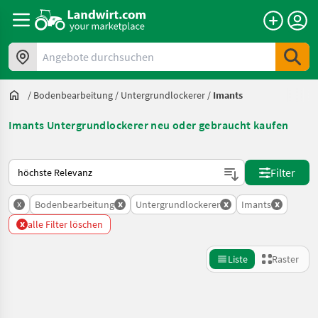
Angebote durchsuchen
/
Bodenbearbeitung
/
Untergrundlockerer
/
Imants
Imants Untergrundlockerer neu oder gebraucht kaufen
So wird auf Landwirt.com sortiert
Filter
x
x
x
x
Bodenbearbeitung
Untergrundlockerer
Imants
x
alle Filter löschen
Liste
Raster