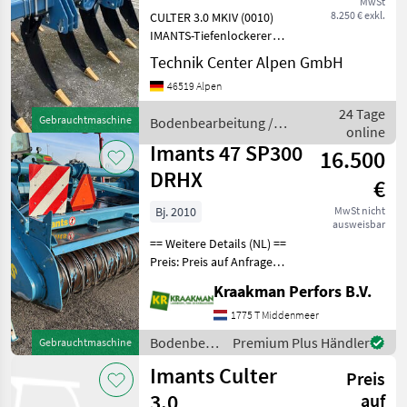
MwSt
8.250 € exkl.
CULTER 3.0 MKIV (0010)
IMANTS-Tiefenlockerer
(0020) Culter MkIV (0030)
Technik Center Alpen GmbH
Arbeitstiefe bis höchstens
46519 Alpen
60 cm (0040) Aufhängung
CAT 3-2 (0050) 15 mm
24 Tage
Gebrauchtmaschine
Bodenbearbeitung /
Zinken (0060) Gesamtbr
online
Imants
Imants 47 SP300
16.500
DRHX
€
Bj. 2010
MwSt nicht
ausweisbar
== Weitere Details (NL) ==
Preis: Preis auf Anfrage
Menge: 1 Einheit: Stück
Kraakman Perfors B.V.
Seriennummer: 21233
Arbeitsbreite: 300 cm
1775 T Middenmeer
Optionen: Rührfüße,
Bodenbearbeitung
Premium Plus Händler
Gebrauchtmaschine
austauschbare Schaufeln,
/ Imants
Imants Culter
Se
Preis
3.0
auf