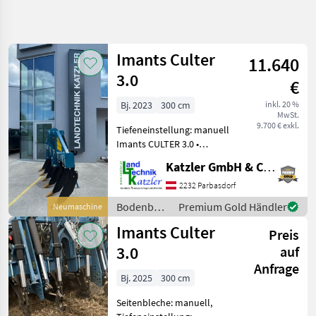
Suche
verfeinern
Imants Culter
11.640
Kategorie
Land
Filter
4
3.0
€
6
Bj. 2023
300 cm
inkl. 20 %
AKTUELLER
Zurücksetzen
Ergebnisse
MwSt.
PFAD
9.700 € exkl.
anzeigen
Tiefeneinstellung: manuell
Landtechnik
Imants CULTER 3.0 •
Baujahr: 2023 • Breite:
Bodenbearbeitung
Katzler GmbH & Co.KG.
300cm • Max. 350 PS • Max.
Untergrundlockerer
60 cm Arbeitstiefe • Einzeln
2232 Parbasdorf
oder in Kombination mit
Imants
Bodenbearbeitung
Premium Gold Händler
Neumaschine
anderen G
/ Imants
Imants Culter
Preis
KATEGORIE
WÄHLEN
3.0
auf
Anfrage
Imants
Bj. 2025
300 cm
Seitenbleche: manuell,
Maschio