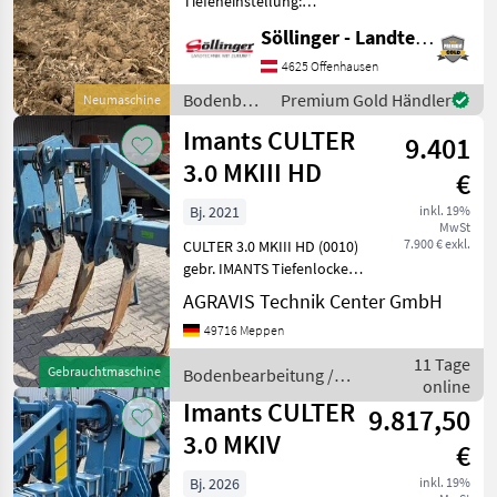
Tiefeneinstellung:
hydraulisch >maximalen
Sasform
Söllinger - Landtechnik GmbH
Tiefe von 60 cm >hydr.
Hubwerk >Kombinierbar
4625 Offenhausen
Agrisem
mit z.B.: • einer
Bodenbearbeitung
Premium Gold Händler
Neumaschine
Spatenmaschine • einer
/ Imants
Rolmako
Imants CULTER
Kreiselegge
9.401
3.0 MKIII HD
€
Vigolo
Bj. 2021
inkl. 19%
Alle 40
MwSt
anzeigen
7.900 € exkl.
CULTER 3.0 MKIII HD (0010)
gebr. IMANTS Tiefenlockerer
MODELL
(0020) * Arbeitstiefe bis
AGRAVIS Technik Center GmbH
höchstens 60 cm (0030) *
49716 Meppen
Optimale Auflockerung
(0040) * Aufhängung CAT 3
11 Tage
Gebrauchtmaschine
Bodenbearbeitung /
Culter
(0050) * 20
online
3.0
Imants
Imants CULTER
9.817,50
3.0 MKIV
MARKTPLATZ
€
Marktplatz
Händlerangebote
Kleinanzeigen
Bj. 2026
inkl. 19%