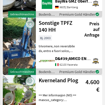
BayWa GMZ Oberfranken
Baujahr 2023Diese
Maschine wird auf www.ab-
96052 Bamberg
auction.com versteigert.
Bodenbearbeitung
Premium Gold Händler
Gebrauchtmaschine
Bodenbearbeitung Sonstige
/ Horsch
Sonstige TPFZ
Bodenbearbe
Preis
140 HH
auf
Anfrage
Bj. 2003
trivomere, non reversibile
dx, entro e fuori solco,
ruota di profondità,
D&#39;AMICO ENGLES SRL
avanvomeri a disco, peso:
13, 60 qli, anno: 2003
62100 Macerata
Bodenbearbeitung Pflüge
Bodenbearbeitung
Premium Gold Händler
Gebrauchtmaschine
/ Corma
Kverneland Plog
4.600
€
== Mer informasjon (NO) ==
mascus_category:
tillageequipment Please