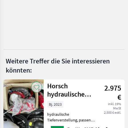
Maschio
Sasform
Agrisem
Vigolo
Rolmako
Weitere Treffer die Sie interessieren
Alle 40
könnten:
anzeigen
Horsch
MARKTPLATZ
2.975
hydraulische
Marktplatz
Händlerangebote
Kleinanzeigen
€
Tiefenverstellung
Bj. 2023
inkl. 19%
MwSt
2.500 € exkl.
hydraulische
Tiefenverstellung, passend
zu Horsch Joker 5 CT,