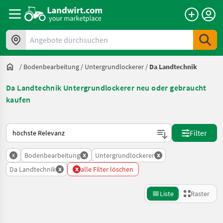
Angebote durchsuchen
/
Bodenbearbeitung
/
Untergrundlockerer
/
Da Landtechnik
Da Landtechnik Untergrundlockerer neu oder gebraucht
kaufen
So wird auf Landwirt.com sortiert
Filter
x
x
x
Bodenbearbeitung
Untergrundlockerer
x
x
Da Landtechnik
alle Filter löschen
Liste
Raster