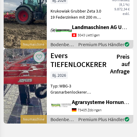
Bj. 2026
(8,1 %)
9.872,34 €
Krukowiak Grubber Zeta 3.0
exkl.
19 Federzinken mit 200 mm
Gänsefussscharen, 20%
Landmaschinen AG Uettligen
Überschnitt Ausgerüstet
mit Rohrstabwalze und
3043 Uettligen
Nachstriegel, Warntafeln
Bodenbearbeitung
Premium Plus Händler
Neumaschine
und Beleuchtungsa
/
Evers
Preis
Krukowiak
TIEFENLOCKERER
auf
Anfrage
Bj. 2026
Typ: WBG-3
Grasnarbenlockerer
Arbeitstiefe max. 45 cm Mit
Agrarsysteme Hornung GmbH & Co. KG
3 Zinken / Strichabstand 90
cm Arbeitsbreite 270 cm /
73485 Zöbingen
Transportbreite 252 cm
Bodenbearbeitung
Premium Plus Händler
Neumaschine
Rahmenhöhe 75 cm
/ Evers
Zugbedarf