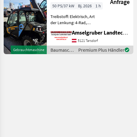
Anfrage
ELEKTRO
50 PS/37 kW
Bj. 2026
1 h
Teleskoplader
Treibstoff: Elektrisch, Art
TOP
der Lenkung: 4-Rad,
Getriebeart Landmaschine:
Amselgruber Landtechnik GmbH
Hydrostatgetriebe, hydr.
Werkzeugverriegelung,
5121 Tarsdorf
Heizung, Zusatzgewichte,
Baumaschinen
Premium Plus Händler
Gebrauchtmaschine
Steuergerät dw, Sperrdiff.
/ Dieci