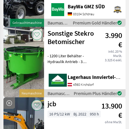
ARBEITSSCHEINWERFER
BayWa GMZ SÜD
VORNE1X
HECKGEWICHTSPLATTE 62
83104 Schönau
KG1X
Baumaschinen
Premium Gold Händler
Gebrauchtmaschine
HYDRAULIKKREISLAUF
/ Sonstige
Sonstige Stekro
DPPPEL31X15.50-15
3.990
SKIDDATENBESCHEINIGUNG
Betomischer
€
BRD 20 KMDRUCKFREIER
inkl. 20 %
- 1200 Liter Behälter -
MwSt.
3.325 € exkl.
Hydraulik Antrieb - 3
Punktanbau -
Stapleraufnahme -
Lagerhaus Innviertel-Traunviertel-Urfahr eGen, Kirchdorf
Auslaufschieber hinten und
rechts - Auslaufrutsche -
4560 Kirchdorf
Sackaufreißer
Baumaschinen
Premium Plus Händler
Neumaschine
/ Sonstige
jcb
13.900
€
16 PS/12 kW
Bj. 2022
950 h
ohne MwSt.