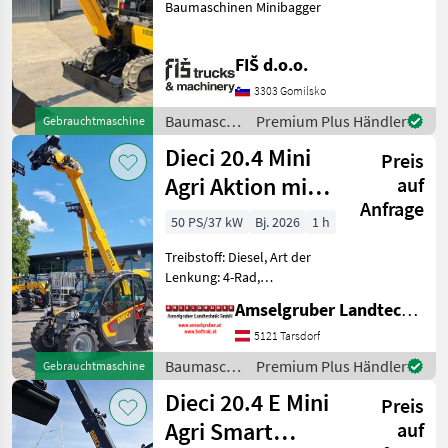
Baumaschinen Minibagger
FIŠ d.o.o.
3303 Gomilsko
Baumaschinen
Premium Plus Händler
Gebrauchtmaschine
/ JCB
Dieci 20.4 Mini
Preis
Agri Aktion mit
auf
Anfrage
Österreichpaket
50 PS/37 kW
Bj. 2026
1 h
Treibstoff: Diesel, Art der
Lenkung: 4-Rad,
Abgasstufe: -/Stage V,
Amselgruber Landtechnik GmbH
Getriebeart Landmaschine:
Hydrostatgetriebe, hydr.
5121 Tarsdorf
Werkzeugverriegelung,
Baumaschinen
Premium Plus Händler
Gebrauchtmaschine
Heizung, Sitzfederung,
/ Dieci
Dieci 20.4 E Mini
Zusatzgew
Preis
Agri Smart
auf