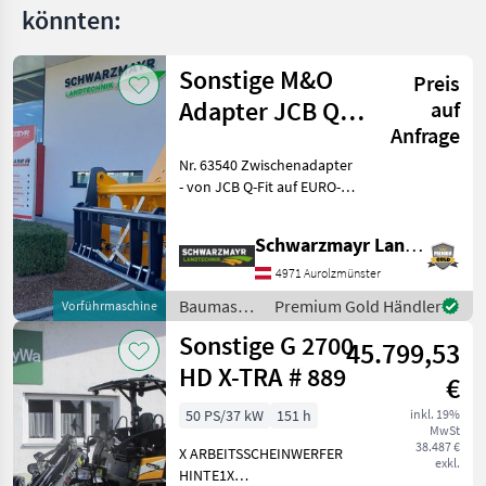
könnten:
Sonstige M&O
Preis
Adapter JCB Q -
auf
Anfrage
Fit auf EURO
Nr. 63540 Zwischenadapter
- von JCB Q-Fit auf EURO-
Aufnahme - mit zentraler
Verriegelung - mit 3, 0to.
Schwarzmayr Landtechnik GmbH - Aurolzmünster
Tragkraft VFG-gebraucht
Das Verkaufsteam der Fa.
4971 Aurolzmünster
Baumaschinen
Premium Gold Händler
Vorführmaschine
/ Sonstige
Sonstige G 2700
45.799,53
HD X-TRA # 889
€
50 PS/37 kW
151 h
inkl. 19%
MwSt
38.487 €
X ARBEITSSCHEINWERFER
exkl.
HINTE1X