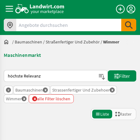
Angebote durchsuchen
/
Baumaschinen
/
Straßenfertiger Und Zubehör
/
Wimmer
Maschinenmarkt
So wird auf Landwirt.com sortiert
Filter
x
x
x
Baumaschinen
Strassenfertiger Und Zubehoer
x
x
Wimmer
alle Filter löschen
Liste
Raster