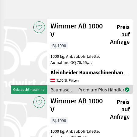
Suche
verfeinern
Wimmer AB 1000
Preis
Kategorie
Land
Filter
4
V
auf
Anfrage
2
Bj. 1998
AKTUELLER
Zurücksetzen
Ergebnisse
PFAD
anzeigen
1000 kg, Anbaubohrlafette,
Bautechnik
Aufnahme OQ 70/55,
Fernsteuerung/Kabelfernbedienung
Baumaschinen
Kleinheider Baumaschinenhandel GmbH.
Baumaschinen
Strassenfertiger
Straßenfertiger und
3100 St. Pölten
Und Zubehoer
Zubehör
Baumaschinen
Premium Plus Händler
Gebrauchtmaschine
Wimmer
/ Wimmer
Wimmer AB 1000
Preis
KATEGORIE
V
auf
WÄHLEN
Anfrage
Bj. 1998
Wimmer
1000 kg, Anbaubohrlafette,
Vögele