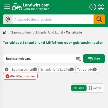
Angebote durchsuchen
/
Baumaschinen
/
Schaufel Und Löffel
/
Terrablade
Terrablade Schaufel und Löffel neu oder gebraucht kaufen
So wird auf Landwirt.com sortiert
Filter
x
x
x
x
Baumaschinen
Schaufel Und Loeffel
Terrablade
x
alle Filter löschen
Liste
Raster