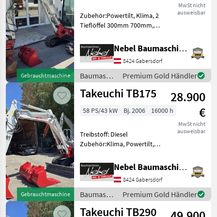
MwSt nicht
ausweisbar
Zubehör:Powertilt, Klima, 2
Tieflöffel 300mm 700mm,
1Böschungslöffel
1200mm.Hydraulikpumpe
Nebel Baumaschinen
wurde bei
8424 Gabersdorf
7000Std.Erneuert.
Baumaschinen Minibagger
Baumaschinen
Premium Gold Händler
Gebrauchtmaschine
/ Takeuchi
Takeuchi TB175
28.900
€
58 PS/43 kW
Bj. 2006
16000 h
MwSt nicht
ausweisbar
Treibstoff: Diesel
Zubehör:Klima, Powertilt,
Zentralschmierung, 3
Tieflöffel 400mm 600mm
Nebel Baumaschinen
900mm, 1Böschungslöffel
8424 Gabersdorf
1500mm.Hydraulikpumpe
vor 1000Std.erneuert.
Baumaschinen
Premium Gold Händler
Gebrauchtmaschine
Baumaschinen
/ Takeuchi
Takeuchi TB290
49.900