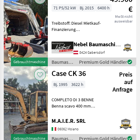
€
71 PS/52 kW
Bj. 2015
6400 h
MwSt nicht
ausweisbar
Treibstoff: Diesel Mietkauf-
Finanzierung
möglich.Zubehör:Powertilt-
Martin, 3Tieflöffel 400mm
Nebel Baumaschinen
600mm 900mm,
8424 Gabersdorf
1Böschungslöffel 1500mm
Baumaschinen Minibagger
Baumaschinen
Premium Gold Händler
Gebrauchtmaschine
/ Takeuchi
Case CK 36
Preis
auf
Bj. 1995
3622 h
Anfrage
COMPLETO DI 3 BENNE
Benna scavo 400 mm
Benna scavo 800 mm
Benna liscia 1400 mm
M.A.I.E.R. SRL
Baumaschinen Minibagger
06062 Moiano
Baumaschinen
Premium Gold Händler
Gebrauchtmaschine