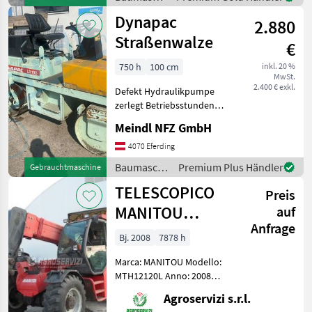
/ Case IH
Dynapac
2.880
Straßenwalze
€
750 h
100 cm
inkl. 20 %
MwSt.
2.400 € exkl.
Defekt Hydraulikpumpe
zerlegt Betriebsstunden
ca.750h Breite 1m
Meindl NFZ GmbH
Baumaschinen Walzen
4070 Eferding
Baumaschinen
Premium Plus Händler
Gebrauchtmaschine
/ Dynapac
TELESCOPICO
Preis
MANITOU
auf
Anfrage
MHT10120L
Bj. 2008
7878 h
(ANNO 2008)
Marca: MANITOU Modello:
MTH12120L Anno: 2008
Accessori: BLOCCO
Agroservizi s.r.l.
ATTREZZI, DOPPIO SFILO