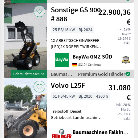
/ Sonstige
Sonstige GS 900
22.900,36
# 888
€
25 PS/18 kW
Bj. 2024
inkl. 19%
MwSt
19.244 €
1X ARBEITSSCHEINWERFER
exkl.
(LED)2X DOPPELTWIRKEND
MECHANISCHGEGENGEWICHT
BayWa GMZ SÜD
UNTER DER TRITTGIANT
COMPACT
83104 Schönau
WERKZEUGAUFNAHMEMotor-
Baumaschinen
Premium Gold Händler
Gebrauchtmaschine
Moderner Kubota
/ Sonstige
Volvo L25F
Dreizylinderdieselmotor,
31.080
Typ
€
61 PS/45 kW
Bj. 2010
4300 h
inkl. 20 %
MwSt.
Treibstoff: Diesel,
25.900 €
Getriebeart Landmaschine:
exkl.
Hydrostatgetriebe, Kabine,
Schnellwechselrahmen,
Baumaschinen Falkinger
Zugmaul, Zusatz-