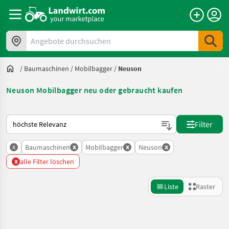
Angebote durchsuchen
/
Baumaschinen
/
Mobilbagger
/
Neuson
Neuson Mobilbagger neu oder gebraucht kaufen
So wird auf Landwirt.com sortiert
Filter
x
x
x
x
Baumaschinen
Mobilbagger
Neuson
x
alle Filter löschen
Liste
Raster