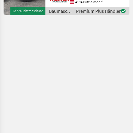
4134 Putzleinsdorf
Hydraulikkreis, hydr.
Geräteverriegelung mit
Baumaschinen
Premium Plus Händler
Gebrauchtmaschine
Schaufel und Ga
/ Volvo