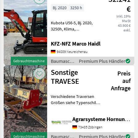
€
Bj. 2020
3250 h
inkl. 19%
MwSt
Kubota U56-5, Bj. 2020,
43.900 €
3250h, Klima,
exkl.
Kombihydraulik, Powertilt
mit HS03,
KFZ-NFZ Marco Haidl
Grabenräumlöffel, Ketten
94089 Neureichenau
90% Baumaschinen
Minibagger
Baumaschinen
Premium Plus Händler
Gebrauchtmaschine
/ Kubota
Sonstige
Preis
TRAVESE
auf
Anfrage
Verschiedene Traversen
Größen siehe Typenschild
Preis auf Anfrage per e mail
danke Baumaschinen
Agrarsysteme Hornung GmbH & Co. KG
Sonstige Baumaschinen
73485 Zöbingen
Baumaschinen
Premium Plus Händler
Gebrauchtmaschine