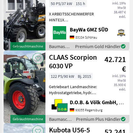
50 PS/37 kW
151 h
inkl. 19%
MwSt
38.487 €
X ARBEITSSCHEINWERFER
exkl.
HINTE1X
ARBEITSSCHEINWERFER
BayWa GMZ SÜD
VORNE1X
HECKGEWICHTSPLATTE 62
83104 Schönau
KG1X
Baumaschinen
Premium Gold Händler
Gebrauchtmaschine
HYDRAULIKKREISLAUF
/ Sonstige
CLAAS Scorpion
DPPPEL31X15.50-15
42.721
SKIDDATENBESCHEINIGUNG
6030 VP
€
BRD 20 KMDRUCKFREIER
122 PS/90 kW
Bj. 2015
inkl. 19%
MwSt
35.900 €
Getriebeart Landmaschine:
exkl.
Hydrostatgetriebe, hydr.
Werkzeugverriegelung, Art
D.O.B. & Völk GmbH, Filiale Regensburg
der Lenkung: 4-Rad,
Sperrdiff. vorne Verkauft
93055 Regensburg
wird ein gebrauchter Claas
Baumaschinen
Premium Plus Händler
Gebrauchtmaschine
6030 Varipower Tel
/ Claas
Kubota U56-5
52.241