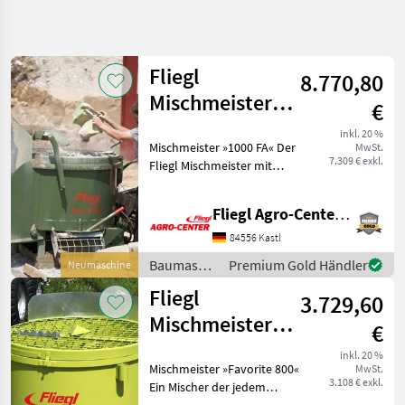
Suche
verfeinern
Fliegl
8.770,80
Kategorie
Land
Filter
4
1
Mischmeister
€
»1000 FA« 1000 l
2
inkl. 20 %
AKTUELLER
Mischmeister »1000 FA« Der
Zurücksetzen
Ergebnisse
MwSt.
/ Füllautomatik
PFAD
7.309 € exkl.
Fliegl Mischmeister mit
anzeigen
Bautechnik
Europapatent ist zum
Mischen von Beton, Estrich,
Baumaschinen
Fliegl Agro-Center GmbH
Mörtel, Getreide und
Betonmischer
Dünger geeignet. Die
84556 Kastl
gefederten Rührarme
Fliegl
Baumaschinen
Premium Gold Händler
Neumaschine
/ Fliegl
Fliegl
3.729,60
KATEGORIE
WÄHLEN
Mischmeister
€
»Favorite 800«
Fliegl
inkl. 20 %
Mischmeister »Favorite 800«
MwSt.
3.108 € exkl.
Ein Mischer der jedem
Mammut
Bauvorhaben gerecht wird