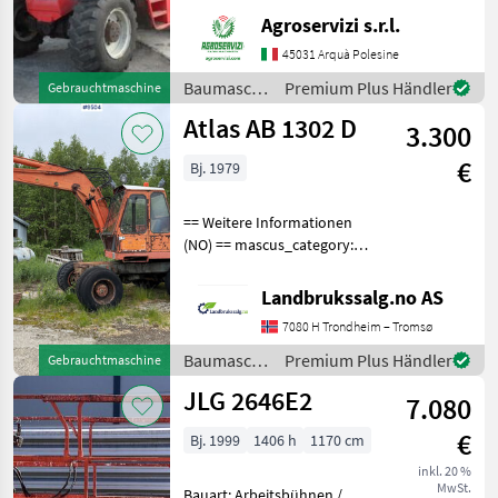
Accessori: BLOCCO
Agroservizi s.r.l.
ATTREZZI, DOPPIO SFILO
Portata max: 12 TON
45031 Arquà Polesine
Altezza max di
Baumaschinen
Premium Plus Händler
Gebrauchtmaschine
sollevamento: 9.6 MT
/ Manitou
Atlas AB 1302 D
Motore: MERCEDES BENZ 1
3.300
€
Bj. 1979
== Weitere Informationen
(NO) == mascus_category:
Bagger Bitte geben Sie auf
Anfrage die
Landbrukssalg.no AS
Referenznummer an: 9504
7080 H Trondheim – Tromsø
Weitere Bilder finden Sie
unter en.landbrukssalg.no
Baumaschinen
Premium Plus Händler
Gebrauchtmaschine
/ Atlas
JLG 2646E2
7.080
€
Bj. 1999
1406 h
1170 cm
inkl. 20 %
MwSt.
Bauart: Arbeitsbühnen /