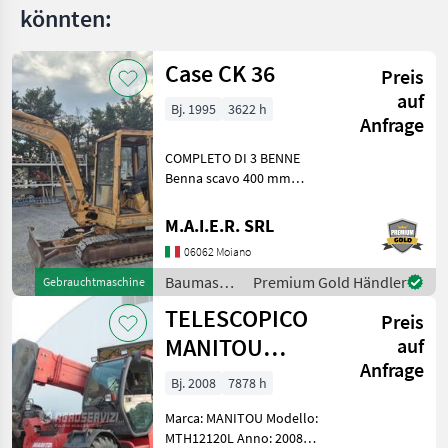
könnten:
Case CK 36
Preis
auf
Bj. 1995
3622 h
Anfrage
COMPLETO DI 3 BENNE
Benna scavo 400 mm
Benna scavo 800 mm
Benna liscia 1400 mm
M.A.I.E.R. SRL
Baumaschinen Minibagger
06062 Moiano
Baumaschinen
Premium Gold Händler
Gebrauchtmaschine
/ Case IH
TELESCOPICO
Preis
MANITOU
auf
Anfrage
MHT10120L
Bj. 2008
7878 h
(ANNO 2008)
Marca: MANITOU Modello:
MTH12120L Anno: 2008