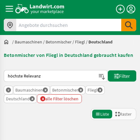
Angebote durchsuchen
/
Baumaschinen
/
Betonmischer
/
Fliegl
/
Deutschland
Betonmischer von Fliegl in Deutschland gebraucht kaufen
So wird auf Landwirt.com sortiert
Filter
x
x
x
x
Baumaschinen
Betonmischer
Fliegl
x
x
Deutschland
alle Filter löschen
Liste
Raster