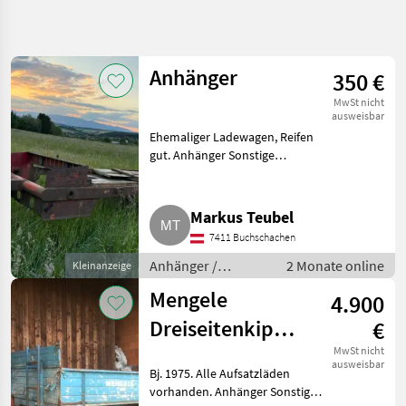
Suche
verfeinern
Anhänger
350 €
Kategorie
Land
Filter
4
MwSt nicht
ausweisbar
2
Ehemaliger Ladewagen, Reifen
AKTUELLER
Zurücksetzen
Ergebnisse
PFAD
gut. Anhänger Sonstige
anzeigen
Anhänger
Landtechnik
Anhaenger
Markus Teubel
Sonstige
7411 Buchschachen
Anhaenger
Anhänger /
2 Monate online
Kleinanzeige
Mengele
Sonstige Anhänger
Mengele
4.900
KATEGORIE
Dreiseitenkipper
€
WÄHLEN
MEDK 45
MwSt nicht
Mengele
ausweisbar
Bj. 1975. Alle Aufsatzläden
vorhanden. Anhänger Sonstige
Fliegl