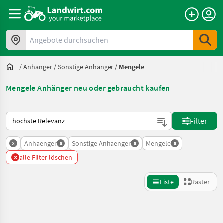
Angebote durchsuchen
/
Anhänger
/
Sonstige Anhänger
/
Mengele
Mengele Anhänger neu oder gebraucht kaufen
So wird auf Landwirt.com sortiert
Filter
x
x
x
x
Anhaenger
Sonstige Anhaenger
Mengele
x
alle Filter löschen
Liste
Raster