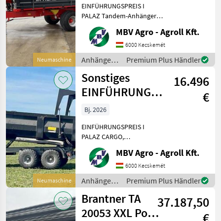
EINFÜHRUNGSPREIS I
18 t
PALAZ Tandem-Anhänger I
8 t–18 t Wenn PALAZ, dann
MBV Agro - Agroll Kft.
ausschließlich bei MBV
AGRO! Kaufen Sie direkt
6000 Kecskemét
beim Importeur, dem
Anhänger /
Premium Plus Händler
Neumaschine
größten PALAZ-Händler der
Sonstige
Sonstiges
Re
16.496
EINFÜHRUNGSPREIS
€
I PALAZ CARGO,
Bj. 2026
Anhänger mit
EINFÜHRUNGSPREIS I
Ladefläche I 1
PALAZ CARGO,
Kippanhänger I 12–18 t I 2
MBV Agro - Agroll Kft.
Achsen Wenn PALAZ, dann
ausschließlich MBV AGRO!
6000 Kecskemét
Kaufen Sie direkt beim
Anhänger /
Premium Plus Händler
Neumaschine
Importeur, dem größten
Sonstige
Brantner TA
PALAZ-Hän
37.187,50
20053 XXL Power
€