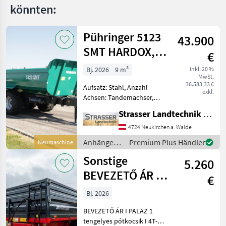
könnten:
Pühringer 5123
43.900
SMT HARDOX,
€
20t
Bj. 2026
9 m³
inkl. 20 %
MwSt.
36.583,33 €
Aufsatz: Stahl, Anzahl
exkl.
Achsen: Tandemachser,
Kipper-Bauart: Einseiten-
Strasser Landtechnik GmbH
Kipper, Bremse:
Druckluftbremse,
4724 Neukirchen a. Walde
Mittelrunge, Typenschein,
Anhänger /
Premium Plus Händler
Neumaschine
Sattelstützwinde,
Pühringer
Sonstige
Automatische Rückwand,
5.260
Hyd
BEVEZETŐ ÁR I
€
PALAZ 1
Bj. 2026
tengelyes
BEVEZETŐ ÁR I PALAZ 1
pótkocsik I 4T-8
tengelyes pótkocsik I 4T-8T