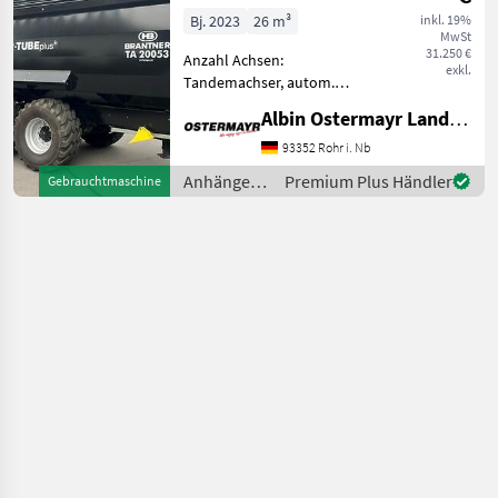
Push+
Bj. 2023
26 m³
inkl. 19%
MwSt
31.250 €
Anzahl Achsen:
exkl.
Tandemachser, autom.
Rückwand Sehr schöner
Albin Ostermayr Landmaschinenhandel e.K.
Originalzustand. Sofort
verfügbar wg.
93352 Rohr i. Nb
Betriebsumstellung. -
Anhänger /
Premium Plus Händler
Gebrauchtmaschine
Aufsatzdreicke 300mm
Brantner
vorne und hinten, mech. AH