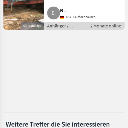
Anhänger
B .
Möslein
88416 Ochsenhausen
Ifor Williams
Anhänger /
2 Monate online
Kleinanzeige
Sonstige Anhänger
Krone
Tebbe
Alle 38
anzeigen
MARKTPLATZ
Marktplatz
Händlerangebote
Kleinanzeigen
Weitere Treffer die Sie interessieren