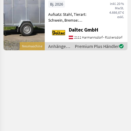
Bj. 2026
inkl. 20 %
MwSt.
4.666,67 €
Aufsatz: Stahl, Tierart:
exkl.
Schwein, Bremse:
Auflaufbremse,
Daltec GmbH
Typenschein Höchzul.
Gesamtgewicht 1300kg
2111 Harmannsdorf - Rückersdorf
Nutzlast 795kg Innenmaße:
Anhänger /
Premium Plus Händler
Neumaschine
2580x1400x1480
Daltec
Außenmasse: 4160x1910x