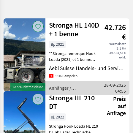
Suche
verfeinern
Stronga HL 140D
42.726
Kategorie
Land
Filter
4
+ 1 benne
€
3
Bj. 2021
Normalsatz
AKTUELLER
Zurücksetzen
Ergebnisse
(8,1 %)
PFAD
39.524,51 €
**Stronga remorque Hook
anzeigen
exkl.
Loada (2021) et 1 benne
Landtechnik
(2010)** **Equipement
Aebi Suisse Handels- und Serviceorganisation SA
Anhaenger
standard** – axe BPW avec
3236 Gampelen
Sonstige
freins 406 × 120 mm,
Anhaenger
section d’axes 110 × 110
28-09-2025
Gebrauchtmaschine
Anhänger /
mm – freins pneuma
Stronga
04:55
Stronga
Stronga HL 210
Preis
KATEGORIE
DT
auf
WÄHLEN
Anfrage
Bj. 2022
Stronga
Stronga Hook Loada HL 210
Fliegl
DT ab Lager Technische