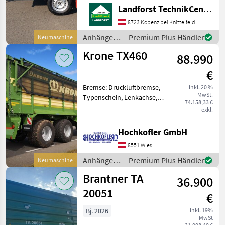
klappbar Aufsatzwände
Landforst TechnikCenter Knittelfeld
600mm Flachplane grau
inkl. 2Stk.
8723 Kobenz bei Knittelfeld
Rohrabstellstützen Um
Anhänger /
Premium Plus Händler
Neumaschine
Ihnen unnötige Wartezeiten
Pongratz
Krone TX460
oder Wegst
88.990
€
Bremse: Druckluftbremse,
inkl. 20 %
MwSt.
Typenschein, Lenkachse,
74.158,33 €
Automatische Rückwand
exkl.
neuer Krone TX460
Häckselanhänger - 46m³
Hochkofler GmbH
Fassungsvermögen - hydr.
8551 Wies
Austragung - gelenkte Hin
Anhänger /
Premium Plus Händler
Neumaschine
Krone
Brantner TA
36.900
20051
€
Bj. 2026
inkl. 19%
MwSt