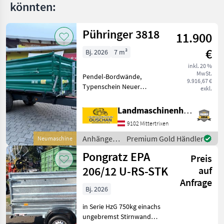
könnten:
Pühringer 3818
11.900
€
Bj. 2026
7 m³
inkl. 20 %
MwSt.
Pendel-Bordwände,
9.916,67 €
Typenschein Neuer
exkl.
Pühringer Dreiseitenkipper
3818 - Eigengewicht 1480kg
Landmaschinenhandel Ouschan Anton
- Nutzlast 6000kg -
9102 Mittertrixen
Brückenmaße
3850x1820mm -
Anhänger /
Premium Gold Händler
Neumaschine
Pendelaufsatzwand - Gru
Pühringer
Pongratz EPA
Preis
206/12 U-RS-STK
auf
Anfrage
Bj. 2026
in Serie HzG 750kg einachs
ungebremst Stirnwand