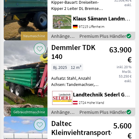
31.008,40 €
Kipper-Bauart: Dreiseiten-
exkl.
Kipper 2 Leiter DL Bremse
mit ALB, Abnehmbarer
Klaus Sämann Landmaschinen Fachbetrieb GmbH
Lampenschutz, autom.
Anhängekupplung, Öl und
97215 Uffenheim
Luft hinten, Planenaufbau
Anhänger /
Premium Plus Händler
Neumaschine
mit Rollplane, Bedien
Brantner
Demmler TDK
63.900
140
€
Bj. 2025
12 m³
inkl. 20 %
MwSt.
53.250 €
Aufsatz: Stahl, Anzahl
exkl.
Achsen: Tandemachser,
Kipper-Bauart: Dreiseiten-
Landtechnik Sederl GmbH
Kipper, Bremse:
Druckluftbremse, Pendel-
2724 Hohe Wand
Bordwände, Typenschein,
Anhänger /
Premium Plus Händler
Gebrauchtmaschine
Sattelstützwinde
Demmler
Daltec
Neuwertiger Kipper
5.600
Kleinviehtransporter
€