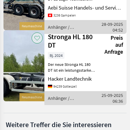
Daten: - Anhängung: DIN 30
Aebi Suisse Handels- und Serviceorganisation SA
722 (Hakenhöhe - 1570 mm)
Möslein
3236 Gampelen
- Haken Typ: Teleskop -
Gesamtgewicht: bis 24000
28-09-2025
Ifor Williams
Neumaschine
Anhänger /
kg, 40
04:52
Stronga
Stronga HL 180
Preis
Krone
DT
auf
Anfrage
Tebbe
Bj. 2024
Alle 38
Der neue Stronga HL 180
anzeigen
DT ist ein leistungsstarker
und vielseitiger Anhänger,
Hacker Landtechnik
MARKTPLATZ
der speziell für
94239 Gotteszell
anspruchsvolle
Marktplatz
Händlerangebote
Kleinanzeigen
Transportaufgaben in der
25-09-2025
Neumaschine
Anhänger /
Landwirtschaft und im
06:36
Stronga
Lohnunt
Weitere Treffer die Sie interessieren