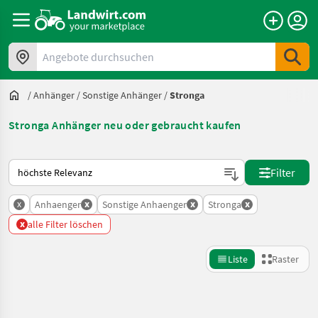
Angebote durchsuchen
/
Anhänger
/
Sonstige Anhänger
/
Stronga
Stronga Anhänger neu oder gebraucht kaufen
So wird auf Landwirt.com sortiert
Filter
x
x
x
x
Anhaenger
Sonstige Anhaenger
Stronga
x
alle Filter löschen
Liste
Raster