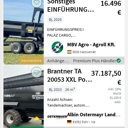
Sonstiges
16.496
EINFÜHRUNGSPREIS
€
I PALAZ CARGO,
Bj. 2026
Anhänger mit
EINFÜHRUNGSPREIS I
Ladefläche I 1
PALAZ CARGO,
Kippanhänger I 12–18 t I 2
MBV Agro - Agroll Kft.
Achsen Wenn PALAZ, dann
ausschließlich MBV AGRO!
6000 Kecskemét
Kaufen Sie direkt beim
Anhänger /
Premium Plus Händler
Neumaschine
Importeur, dem größten
Sonstige
Brantner TA
PALAZ-Hän
37.187,50
20053 XXL Power
€
Push+
Bj. 2023
26 m³
inkl. 19%
MwSt
31.250 €
Anzahl Achsen:
exkl.
Tandemachser, autom.
Rückwand Sehr schöner
Albin Ostermayr Landmaschinenhandel e.K.
Originalzustand. Sofort
verfügbar wg.
93352 Rohr i. Nb
Betriebsumstellung. -