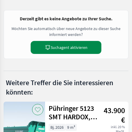
Derzeit gibt es keine Angebote zu Ihrer Suche.
Möchten Sie automatisch über neue Angebote zu dieser Suche
informiert werden?
Suchagent aktivieren
Weitere Treffer die Sie interessieren
könnten:
Pühringer 5123
43.900
SMT HARDOX,
€
20t
Bj. 2026
9 m³
inkl. 20 %
MwSt.