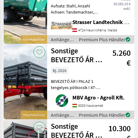
36.583,33 €
Aufsatz: Stahl, Anzahl
exkl.
Achsen: Tandemachser,
Kipper-Bauart: Einseiten-
Strasser Landtechnik GmbH
Kipper, Bremse:
Druckluftbremse,
4724 Neukirchen a. Walde
Mittelrunge, Typenschein,
Anhänger /
Premium Plus Händler
Neumaschine
Sattelstützwinde,
Pühringer
Sonstige
Automatische Rückwand,
5.260
Hyd
BEVEZETŐ ÁR I
€
PALAZ 1
Bj. 2026
tengelyes
BEVEZETŐ ÁR I PALAZ 1
pótkocsik I 4T-8
tengelyes pótkocsik I 4T-8T
Ha PALAZ akkor kizárólag
MBV Agro - Agroll Kft.
az MBV AGRO! Vásároljon
közvetlenül az importőrtől,
6000 Kecskemét
a régió legnagyobb PALAZ
Anhänger /
Premium Plus Händler
Neumaschine
kereskedőitő
Sonstige
Sonstige
10.300
BEVEZETŐ ÁR I