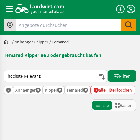
Angebote durchsuchen
/
Anhänger
/
Kipper
/
Temared
Temared Kipper neu oder gebraucht kaufen
So wird auf Landwirt.com sortiert
Filter
x
x
x
x
x
Anhaenger
Kipper
Temared
alle Filter löschen
Liste
Raster