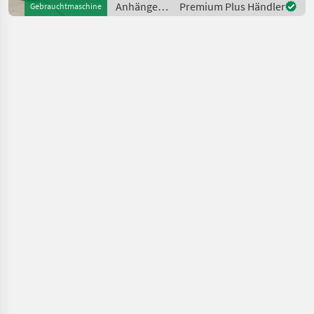
Anhänger /
Premium Plus Händler
Gebrauchtmaschine
Aufsatzdreicke 300mm
Brantner
vorne und hinten, mech. AH