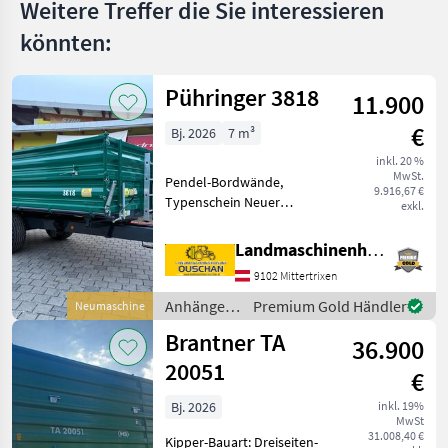
Viehanhänger
Weitere Treffer die Sie interessieren
könnten:
MARKTPLATZ
Marktplatz
Händlerangebote
Kleinanzeigen
Pühringer 3818
11.900
€
Bj. 2026
7 m³
inkl. 20 %
MwSt.
Pendel-Bordwände,
9.916,67 €
Typenschein Neuer
exkl.
Pühringer Dreiseitenkipper
3818 - Eigengewicht 1480kg
Landmaschinenhandel Ouschan Anton
- Nutzlast 6000kg -
9102 Mittertrixen
Brückenmaße
3850x1820mm -
Anhänger /
Premium Gold Händler
Neumaschine
Pendelaufsatzwand - Gru
Pühringer
Brantner TA
36.900
20051
€
Bj. 2026
inkl. 19%
MwSt
31.008,40 €
Kipper-Bauart: Dreiseiten-