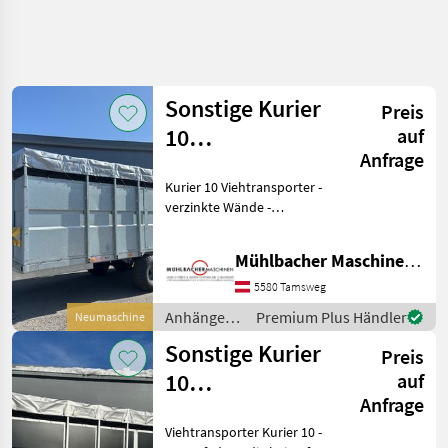
Suche
verfeinern
Sonstige Kurier
Preis
Kategorie
Land
Filter
5
10
auf
Anfrage
Viehtransporter
2
AKTUELLER
Kurier 10 Viehtransporter -
Zurücksetzen
Ergebnisse
verzinkt,
PFAD
verzinkte Wände -
anzeigen
DL+hydr.
Landtechnik
Spannfedern, die bei Auf-
und Zumachen der Rampe
Anhaenger
Mühlbacher Maschinen GmbH
behilflich sind - 12V-
Anhaenger
Beleuchtung - verstellbare
5580 Tamsweg
Fuer
Deichsel Oben-
Tiertransporte
Anhänger /
Premium Plus Händler
Neumaschine
Sonstige
Sonstige
Sonstige Kurier
Preis
Kurier 10
10
auf
Viehtransporter
Anfrage
Verzinkt Dl Hydr
Viehtransporter
Viehtransporter Kurier 10 -
verzinkt, DL +
KATEGORIE