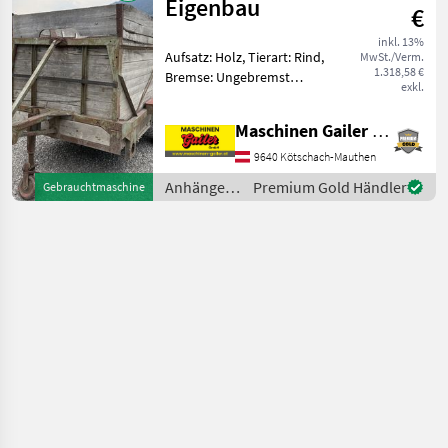
Eigenbau
€
inkl. 13%
Aufsatz: Holz, Tierart: Rind,
MwSt./Verm.
1.318,58 €
Bremse: Ungebremst
exkl.
Gebrauchter Eigenbau
Viehanhänger. * Innenmaße
Maschinen Gailer GmbH
L/B/H: 350/160/180cm *
Platz für ca. 6 Kühe *
9640 Kötschach-Mauthen
Aufbau aus Holz * V
Anhänger /
Premium Gold Händler
Gebrauchtmaschine
Sonstige