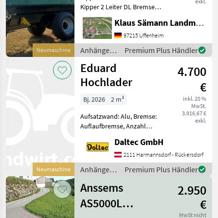
exkl.
Kipper 2 Leiter DL Bremse
mit ALB, Abnehmbarer
Klaus Sämann Landmaschinen Fachbetrieb GmbH
Lampenschutz, autom.
Anhängekupplung, Öl und
97215 Uffenheim
Luft hinten, Planenaufbau
Anhänger /
Premium Plus Händler
Neumaschine
mit Rollplane, Bedien
Brantner
Eduard
4.700
Hochlader
€
Bj. 2026
2 m³
inkl. 20 %
MwSt.
3.916,67 €
Aufsatzwand: Alu, Bremse:
exkl.
Auflaufbremse, Anzahl
Achsen: Tandemachser,
Daltec GmbH
Bordwand: Alu,
Typenschein, Verzurröse,
2111 Harmannsdorf - Rückersdorf
Verladerampe, Typenschein
Anhänger /
Premium Plus Händler
Neumaschine
Hochlader mit Rampen
Eduard
406x200x30 3000
Anssems
2.950
AS5000L
€
MwSt nicht