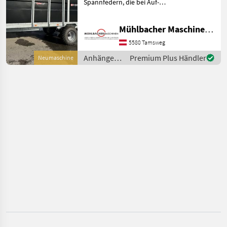
Spannfedern, die bei Auf-
WÄHLEN
hydr.
und Zumachen der Rampe
behilflich sind - 12V-
Sonstige
Mühlbacher Maschinen GmbH
Beleuchtung - verstellbare
Deichsel Oben- oder
5580 Tamsweg
Böckmann
Untenanhängun
Anhänger /
Premium Plus Händler
Neumaschine
Sonstige
Humbaur
Nugent
Pronar
Joskin
Alle 23
anzeigen
MODELL