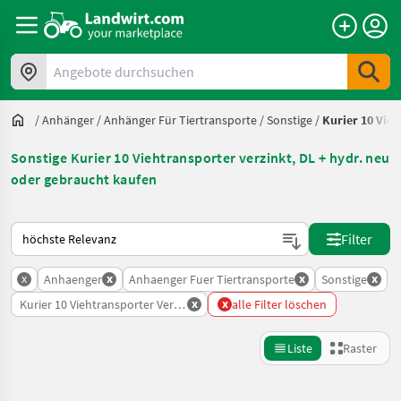
Angebote durchsuchen
/
Anhänger
/
Anhänger Für Tiertransporte
/
Sonstige
/
Kurier 10 Vieh
Sonstige Kurier 10 Viehtransporter verzinkt, DL + hydr. neu
oder gebraucht kaufen
So wird auf Landwirt.com sortiert
Filter
x
x
x
x
Anhaenger
Anhaenger Fuer Tiertransporte
Sonstige
x
x
Kurier 10 Viehtransporter Verzinkt Dl Hydr
alle Filter löschen
Liste
Raster