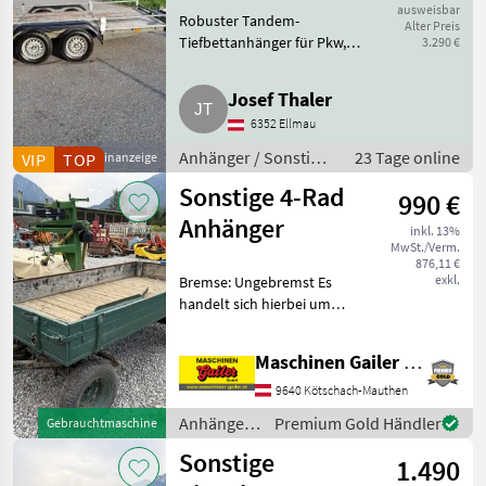
Tiefbettanhänger
ausweisbar
Robuster Tandem-
Alter Preis
2.800 kg
Tiefbettanhänger für Pkw,
3.290 €
Anhänger Pkw
Kleintraktoren, Quads und
Maschinen. Ladefläche ca. 4, 00
Josef Thaler
× 1, 90 m, Ladehöhe ca. 50 cm,
6352 Ellmau
flacher Auffahrwinkel, sehr gute
Nac
Anhänger / Sonstige
23 Tage online
VIP
TOP
Kleinanzeige
Anhänger
Sonstige 4-Rad
990 €
Anhänger
inkl. 13%
MwSt./Verm.
876,11 €
exkl.
Bremse: Ungebremst Es
handelt sich hierbei um
einen gebrauchten 4 Rad-
Anhänger passend zu
Maschinen Gailer GmbH
kleineren Traktoren Die
Innenbreite beträgt 130 cm
9640 Kötschach-Mauthen
und die Innenlänge betr
Anhänger /
Premium Gold Händler
Gebrauchtmaschine
Sonstige
Sonstige
1.490