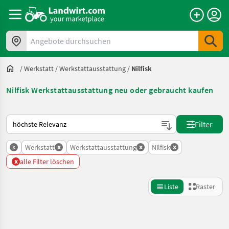
Angebote durchsuchen
/
Werkstatt
/
Werkstattausstattung
/
Nilfisk
Nilfisk Werkstattausstattung neu oder gebraucht kaufen
So wird auf Landwirt.com sortiert
Filter
x
x
x
x
Werkstatt
Werkstattausstattung
Nilfisk
x
alle Filter löschen
Liste
Raster