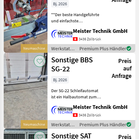
Bj. 2026
**Der beste Handgeführte
und einfachste
Messerschleifer den es
Meister Technik GmbH
momentan auf dem Markt
gibt!!** Folgende Varianten
3436 Zollbrück
sind erhältlich: **Shark-
Werkstatt /
Premium Plus Händler
Neumaschine
175** Für Messerlänge
Kersten
Sonstige BBS
Preis
SG-22
auf
Anfrage
Bj. 2026
Der SG-22 Schleifautomat
ist ein Halbautomat zum
unbemannten Schärfen der
Meister Technik GmbH
gängigen Doppel- sowie
Standartmähmesser. Die
3436 Zollbrück
optimalen
Werkstatt /
Premium Plus Händler
Neumaschine
Einstellmöglichkeiten
Sonstige
Sonstige SAT
führen zu be
Preis