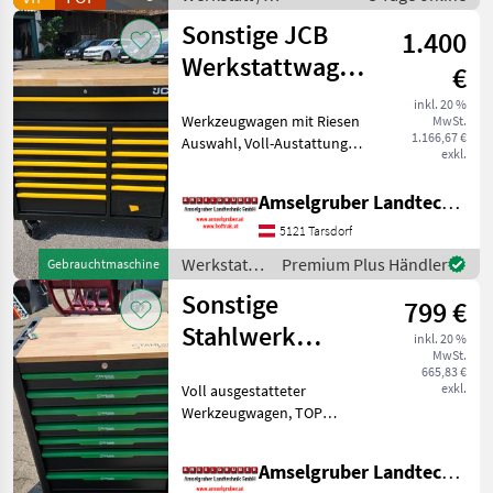
Metallbearbeitung
Sonstige JCB
1.400
Werkstattwagen
€
TOP Gelegenheit
inkl. 20 %
Werkzeugwagen mit Riesen
MwSt.
Vollausgestat
1.166,67 €
Auswahl, Voll-Austattung,
exkl.
alles dabei, Robuste
Holzplatte, starke Räder,
Amselgruber Landtechnik GmbH
Gelegenheit so lange der
Vorrat reicht! Werkstatt
5121 Tarsdorf
Werkzeug
Werkstatt /
Premium Plus Händler
Gebrauchtmaschine
Sonstige
Sonstige
799 €
Stahlwerk
inkl. 20 %
MwSt.
Werkzeugwagen
665,83 €
exkl.
Voll ausgestatteter
Vollausgestattet
Werkzeugwagen, TOP
Schäppchen, Gelegenheit!
Werkstatt Werkzeug
Amselgruber Landtechnik GmbH