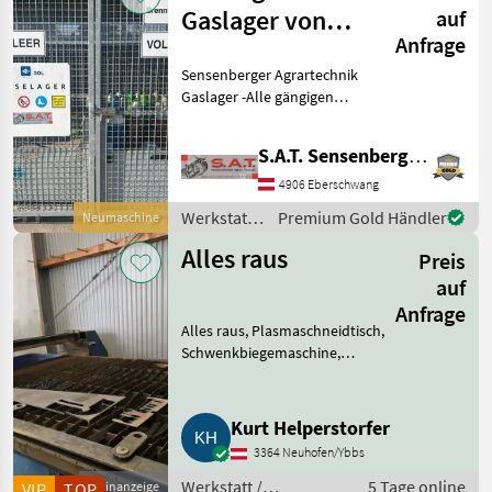
Gaslager von
auf
Anfrage
SOL Gase
Sensenberger Agrartechnik
Gaslager -Alle gängigen
Gase auf Lager -in Allen
Gebindegrößen Lieferbar -
S.A.T. Sensenberger Agrar-Technik
Miet-, Tauschflaschen -
Unser Sortiment: -
4906 Eberschwang
Sauerstoff in 10 Li
Werkstatt /
Premium Gold Händler
Neumaschine
Sonstige
Alles raus
Preis
auf
Anfrage
Alles raus, Plasmaschneidtisch,
Schwenkbiegemaschine,
Abkantbank,
Doppelgärungssäge,
Kopierfräse, Regale,
Kurt Helperstorfer
Hochregale, Schmiede.
3364 Neuhofen/Ybbs
Werkstatt Metallbearbeitung
Werkstatt /
5 Tage online
VIP
TOP
Kleinanzeige