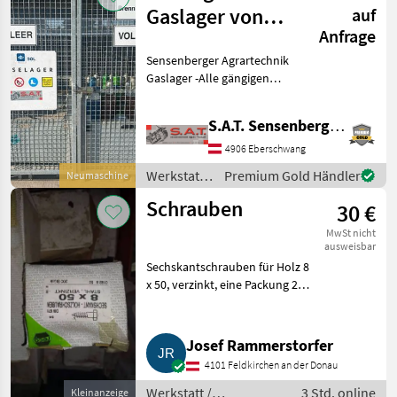
Gaslager von
auf
Anfrage
SOL Gase
Sensenberger Agrartechnik
Gaslager -Alle gängigen
Gase auf Lager -in Allen
Gebindegrößen Lieferbar -
S.A.T. Sensenberger Agrar-Technik
Miet-, Tauschflaschen -
Unser Sortiment: -
4906 Eberschwang
Sauerstoff in 10 Li
Werkstatt /
Premium Gold Händler
Neumaschine
Sonstige
Schrauben
30 €
MwSt nicht
ausweisbar
Sechskantschrauben für Holz 8
x 50, verzinkt, eine Packung 200
Stk.. Werkstatt
Werkstattausstattung
Josef Rammerstorfer
4101 Feldkirchen an der Donau
Werkstatt /
3 Std. online
Kleinanzeige