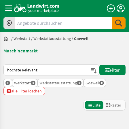
Angebote durchsuchen
/
Werkstatt
/
Werkstattausstattung
/
Goeweil
Maschinenmarkt
So wird auf Landwirt.com sortiert
Filter
x
x
x
x
Werkstatt
Werkstattausstattung
Goeweil
x
alle Filter löschen
Liste
Raster