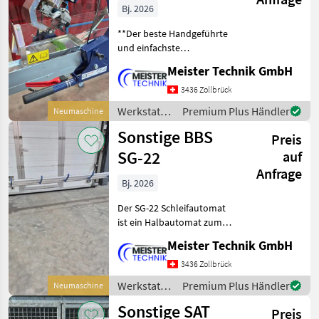
Bj. 2026
**Der beste Handgeführte
und einfachste
Messerschleifer den es
Meister Technik GmbH
momentan auf dem Markt
gibt!!** Folgende Varianten
3436 Zollbrück
sind erhältlich: **Shark-
Werkstatt /
Premium Plus Händler
Neumaschine
175** Für Messerlänge
Kersten
Sonstige BBS
Preis
SG-22
auf
Anfrage
Bj. 2026
Der SG-22 Schleifautomat
ist ein Halbautomat zum
unbemannten Schärfen der
Meister Technik GmbH
gängigen Doppel- sowie
Standartmähmesser. Die
3436 Zollbrück
optimalen
Werkstatt /
Premium Plus Händler
Neumaschine
Einstellmöglichkeiten
Sonstige
Sonstige SAT
führen zu be
Preis