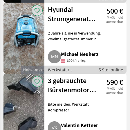
Werkstattausstattung
Hyundai
500 €
Stromgenerator
MwSt nicht
ausweisbar
Benzin 5,5 kW
2 Jahre alt, nie in Verwendung.
BG55054
Zweimal gestartet. Immer in
der Garage. Werkstatt
Werkstattausstattung
Michael Neuherz
8904 Ardning
Werkstatt /
5 Std. online
Kleinanzeige
Werkstattausstattung
3 gebrauchte
590 €
Bürstenmotoren
MwSt nicht
ausweisbar
Lely Roboter
Bitte melden. Werkstatt
Kompressor
Valentin Kettner