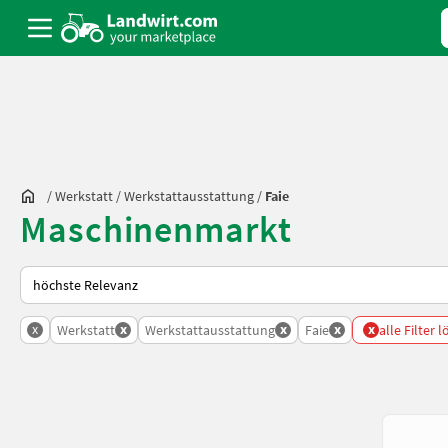
/
Werkstatt
/
Werkstattausstattung
/
Faie
Maschinenmarkt
So wird auf Landwirt.com sortiert
x
x
x
x
x
Werkstatt
Werkstattausstattung
Faie
alle Filter 