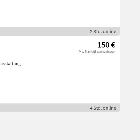
2 Std. online
150 €
MwSt nicht ausweisbar
ausstattung
4 Std. online