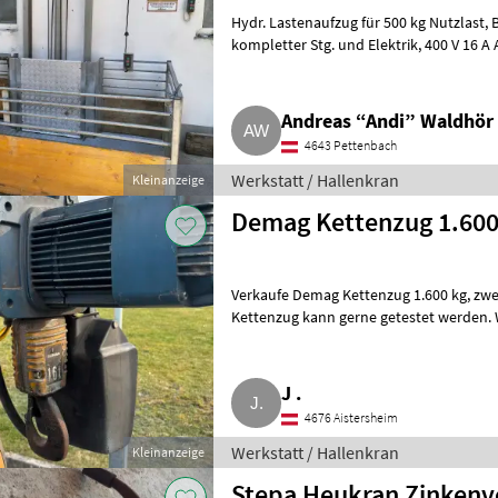
Hydr. Lastenaufzug für 500 kg Nutzlast, Bj. 2006, Hydr.-Leitungen alle dicht, inkl.
kompletter Stg. und Elektrik, 400 V 16 A Anschluss nötig, Selbstabbau ab
August m
Andreas “Andi” Waldhör
4643 Pettenbach
Werkstatt / Hallenkran
Kleinanzeige
Demag Kettenzug 1.600
Verkaufe Demag Kettenzug 1.600 kg, zweisträngig, 2 Hubgeschwindigkeiten.
Kettenzug kann gerne getestet werden. 
J .
4676 Aistersheim
Werkstatt / Hallenkran
Kleinanzeige
Stepa Heukran Zinkenv