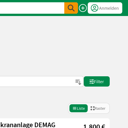
Anmelden
Filter
Liste
Raster
kkrananlage DEMAG
1.800 €