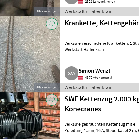
2821 Lanzenkirchen
Werkstatt / Hallenkran
Kleinanzeige
Krankette, Kettengehän
Verkaufe verschiedene Kranketten, 1 Strang, 2 Strang, 4 Strang. Preis ab 50 €.
Werkstatt Hallenkran
Simon Wenzl
4870 Vöcklamarkt
Werkstatt / Hallenkran
Kleinanzeige
SWF Kettenzug 2.000 kg
Konecranes
Verkaufe gebrauchten Kettenzug mit el. Fahrwerk. 2
Zuleitung 4, 5 m, 16 A, Steuerkabel 2 m, Fahrwerk Spurweite 120 m (leicht
erweiterbar). Gute