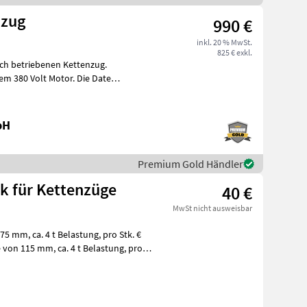
nzug
990 €
inkl. 20 % MwSt.
825 € exkl.
sch betriebenen Kettenzug.
em 380 Volt Motor. Die Daten
bH
Premium Gold Händler
k für Kettenzüge
40 €
MwSt nicht ausweisbar
g, pro Stk. €