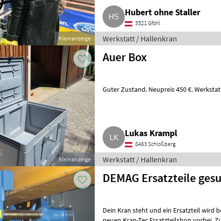
Hubert ohne Staller
3521 Gföhl
Werkstatt / Hallenkran
Kleinanzeige
Auer Box
Guter Zustand. Neupreis 450 €. Werkstat
Lukas Krampl
8463 Schloßberg
Werkstatt / Hallenkran
Kleinanzeige
DEMAG Ersatzteile ges
Dein Kran steht und ein Ersatzteil wird
neuen Kran-Tec Ersatzteilshop vorbei. Z