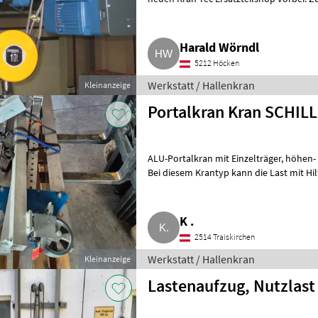
https:kran-tec-shop.at, Ha
Harald Wörndl
5212 Höcken
Werkstatt / Hallenkran
Kleinanzeige
Portalkran Kran SCHIL
ALU-Portalkran mit Einzelträger, höhen- und längenverstellbares Kransystem.
Bei diesem Krantyp kann die Last mit Hil
Lieferumfang) verfahre
K .
2514 Traiskirchen
Werkstatt / Hallenkran
Kleinanzeige
Lastenaufzug, Nutzlast