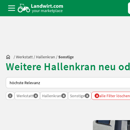
/
Werkstatt
/
Hallenkran
/
Sonstige
Weitere Hallenkran neu o
So wird auf Landwirt.com sortiert
x
x
x
x
x
Werkstatt
Hallenkran
Sonstige
alle Filter löschen