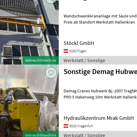
Wandschwenkkrananlage mit Säule und 
Preis ab Standort Werkstatt Hallenkran
Stöckl GmbH
6263 Fügen
Werkstatt / Sonstige
Gebrauchtmaschine
Sonstige Demag Hubwe
Demag Cranes Hubwerk Bj.: 2007 Tragfähigkeit 500kg Baugröße DR-
PRO 5 Hakenweg 10m Werkstatt Hallenk
Hydraulikzentrum Mrak GmbH
9020 Klagenfurt
Werkstatt / Sonstige
Gebrauchtmaschine