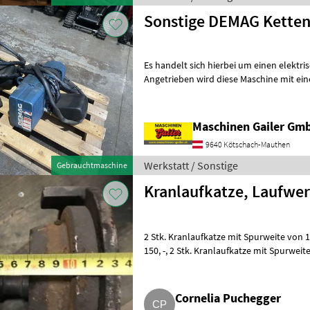
Sonstige DEMAG Kette
Es handelt sich hierbei um einen elektri
Angetrieben wird diese Maschine mit ein
entnehmen Sie dem Typenschild.
Maschinen Gailer Gm
9640 Kötschach-Mauthen
Werkstatt / Sonstige
Gebrauchtmaschine
Kranlaufkatze, Laufwer
2 Stk. Kranlaufkatze mit Spurweite von 175 mm, ca. 4 t Belastun
150, -, 2 Stk. Kranlaufkatze mit Spurweite von 115 mm, ca. 4 t Belastung, pro
Stk. € 150,
Cornelia Puchegger