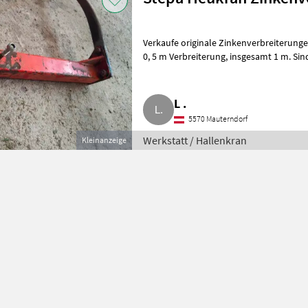
Verkaufe originale Zinkenverbreiterunge
0, 5 m Verbreiterung, insgesamt 1 m. Sind mit Knotenblechen verstärkt und
Schoner für de
L .
5570 Mauterndorf
Werkstatt / Hallenkran
Kleinanzeige