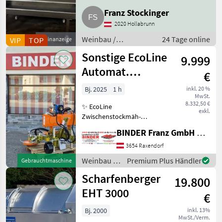
Weinbau Kellereimaschinen
Franz Stockinger
2020 Hollabrunn
Weinbau /
24 Tage online
VIP
TOP
Kleinanzeige
Kellereimaschinen
Sonstige EcoLine
9.999
Automat.
€
Zwischenstockmäher
Bj. 2025
1 h
inkl. 20 %
MwSt.
Ostraticky
8.332,50 €
✨ EcoLine
exkl.
Zwischenstockmäh-
Kombination ✔️ Modell:
BINDER Franz GmbH & CoKG
Ostraticky MSO-400HP ✔️
durch Eigenölversorgung
3654 Raxendorf
ist Mähen auch ✔️ mit
Weinbau /
Premium Plus Händler
Gebrauchtmaschine
kleineren Traktoren
Sonstige
Scharfenberger
problemlos möglich!
19.800
EHT 3000
€
Bj. 2000
inkl. 13%
MwSt./Verm.