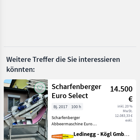
SKRLJ
Sraml
Diemme
Willmes
Weitere Treffer die Sie interessieren
Alle 7
könnten:
anzeigen
MARKTPLATZ
Scharfenberger
14.500
Marktplatz
Händlerangebote
Kleinanzeigen
Euro Select
€
Bj. 2017
100 h
inkl. 20 %
MwSt.
12.083,33 €
Scharfenberger
exkl.
Abbeermaschine Euro
Select – sehr schonendes
Ledinegg - Kögl GmbH - Obst- und Weinbautechnik
Abbeeren, komplett aus