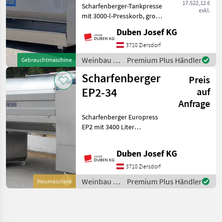
17.522,12 €
Scharfenberger-Tankpresse
exkl.
mit 3000-l-Presskorb, große
Einfüllöffnungen mit
Duben Josef KG
verschiebbaren Türen,
vollautomatische
3710 Ziersdorf
Steuerung, Display seitlich,
Weinbau /
Premium Plus Händler
Gebrauchtmaschine
Zentralbefüllungsansch
Scharfenberger
Scharfenberger
Preis
EP2-34
auf
Anfrage
Scharfenberger Europress
EP2 mit 3400 Liter
Presskorbinhalt, Tank-
Presssystem,
Duben Josef KG
Displaysteuerung mit
Touchscreen und 10-Zoll-
3710 Ziersdorf
Monitor seitlich,
Weinbau /
Premium Plus Händler
Neumaschine
Funkfernbedienung, pneu
Scharfenberger