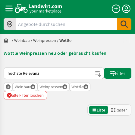
Angebote durchsuchen
/
Weinbau
/
Weinpressen
/
Wottle
Wottle Weinpressen neu oder gebraucht kaufen
So wird auf Landwirt.com sortiert
Filter
x
x
x
x
Weinbau
Weinpressen
Wottle
x
alle Filter löschen
Liste
Raster