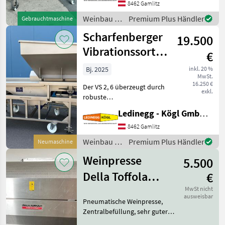
Edelstahl Beschreibung: Die
8462 Gamlitz
Scharfenberger Euro Select
Weinbau /
Premium Plus Händler
Gebrauchtmaschine
wurde für ein besonders
Scharfenberger
Scharfenberger
19.500
Vibrationssortiertisch
€
VS 2,6
Bj. 2025
inkl. 20 %
MwSt.
16.250 €
Der VS 2, 6 überzeugt durch
exkl.
robuste
Edelstahlausführung, hohe
Ledinegg - Kögl GmbH - Obst- und Weinbautechnik
Leistungsfähigkeit und
praxisgerechte Ausstattung.
8462 Gamlitz
Mit seiner flexiblen
Weinbau /
Premium Plus Händler
Neumaschine
Bauweise und der
Scharfenberger
Vibrationsaustr
Weinpresse
5.500
Della Toffola
€
1.600 l
MwSt nicht
ausweisbar
Pneumatische Weinpresse,
Zentralbefüllung, sehr guter
Zustand, sofort einsatzbereit.