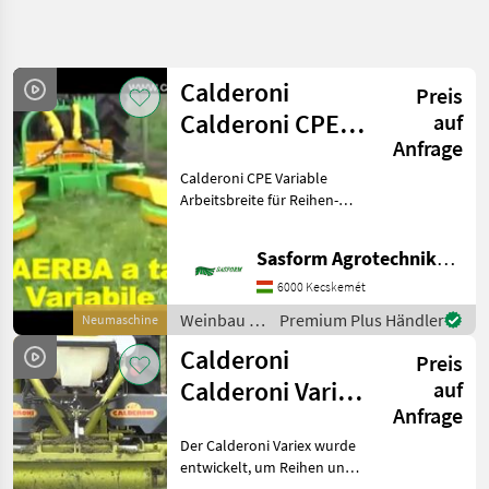
Suche
verfeinern
Calderoni
Preis
Kategorie
Land
Filter
4
Calderoni CPE
auf
Anfrage
Mulchgerät
7
AKTUELLER
Calderoni CPE Variable
Zurücksetzen
Ergebnisse
PFAD
Arbeitsbreite für Reihen-
anzeigen
Landtechnik
und Reihenmäher. Der
Grundpreis beinhaltet: -
Weinbau
Sasform Agrotechnika Kft.
Klingen schwenken -
Sonstige
hydraulisch verstellbare
6000 Kecskemét
Weinbaugeraete
Seitenmäher - Ein
Weinbau /
Premium Plus Händler
Neumaschine
Calderoni
Calderoni
Calderoni
Preis
KATEGORIE
Calderoni Variex
auf
WÄHLEN
Anfrage
Mulchgerät
Calderoni
Der Calderoni Variex wurde
entwickelt, um Reihen und
Clemens
Reihen von gepflanztem