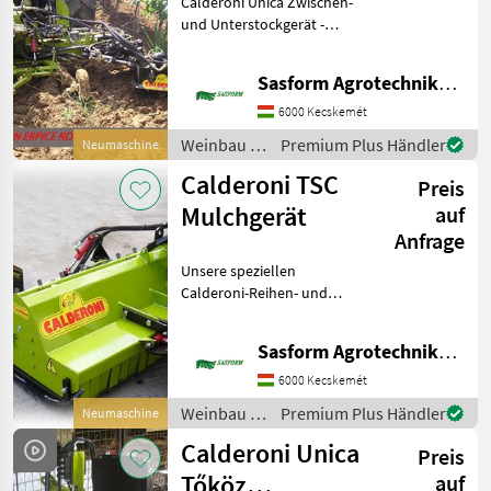
Calderoni Unica Zwischen-
Unterstockgerät
und Unterstockgerät -
Werkzeugträger Das
Hauptanwendungsgebiet
Sasform Agrotechnika Kft.
ist der Anbau von
Weinreben und intensiven
6000 Kecskemét
Obstplantagen.
Weinbau /
Premium Plus Händler
Neumaschine
Hauptmerkmal
Calderoni
Calderoni TSC
Preis
Mulchgerät
auf
Anfrage
Unsere speziellen
Calderoni-Reihen- und
Reihengrubber-
Maschinenanschlüsse
Sasform Agrotechnika Kft.
können sowohl zum
Zerkleinern von
6000 Kecskemét
Weintrauben als auch zum
Weinbau /
Premium Plus Händler
Neumaschine
Jäten von Unkraut in
Calderoni
Weinbergen
Calderoni Unica
Preis
Tőköz
auf