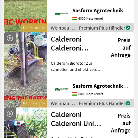
Gras und intensiven
Sasform Agrotechnika Kft.
Obstgärten mit hydraulisch
Breviagri
einstellbarer Arbeitsbreite
6000 Kecskemét
zu mähen. Opt
Conpexim
Weinbau /
Premium Plus Händler
Neumaschine
Calderoni
Calderoni
Preis
Pellenc
Calderoni
auf
Anfrage
Berti
Biorotor
Calderoni Biorotor Zur
Alle 11
schnellen und effektiven
anzeigen
Unkrautbekämpfung von
Trauben- und
MARKTPLATZ
Sasform Agrotechnika Kft.
Obstplantagen.
Standardausstattung: -
Marktplatz
Händlerangebote
Kleinanzeigen
6000 Kecskemét
Doppelte
Weinbau /
Premium Plus Händler
Neumaschine
Dreipunktverbindung am
Calderoni
Rah
Calderoni
Preis
Calderoni Unica
auf
Anfrage
Zwischen- und