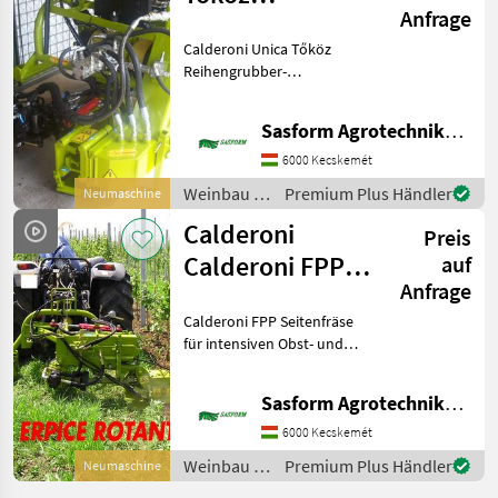
Anfrage
Reihengrubber-
Calderoni Unica Tőköz
Geräteträger
Reihengrubber-
Geräteträger. Der
Haupteinsatzbereich ist der
Sasform Agrotechnika Kft.
Reihenanbau von
Weinreben und der
6000 Kecskemét
intensive Obstanbau.
Weinbau /
Premium Plus Händler
Neumaschine
Ausstattung und Hauptp
Calderoni
Calderoni
Preis
Calderoni FPP
auf
Anfrage
Seitengrubber
Calderoni FPP Seitenfräse
für intensiven Obst- und
Weinbau. Ausstattung und
Hauptparameter des
Sasform Agrotechnika Kft.
Seitengrubbers: Doppelte
Dreipunktverbindung am
6000 Kecskemét
Rahmen Einfahren de
Weinbau /
Premium Plus Händler
Neumaschine
Calderoni