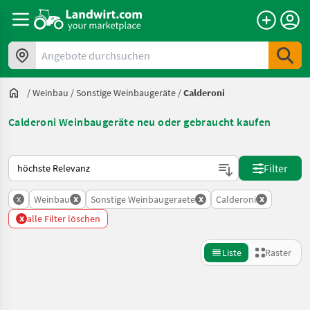
Angebote durchsuchen
/
Weinbau
/
Sonstige Weinbaugeräte
/
Calderoni
Calderoni Weinbaugeräte neu oder gebraucht kaufen
So wird auf Landwirt.com sortiert
Filter
x
x
x
x
Weinbau
Sonstige Weinbaugeraete
Calderoni
x
alle Filter löschen
Liste
Raster