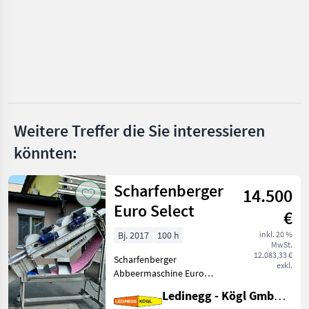
Binger
Pellenc
Clemens
Conpexim
Weitere Treffer die Sie interessieren
Alle 9
könnten:
anzeigen
MARKTPLATZ
Scharfenberger
14.500
Marktplatz
Händlerangebote
Kleinanzeigen
Euro Select
€
Bj. 2017
100 h
inkl. 20 %
MwSt.
12.083,33 €
Scharfenberger
exkl.
Abbeermaschine Euro
Select – sehr schonendes
Ledinegg - Kögl GmbH - Obst- und Weinbautechnik
Abbeeren, komplett aus