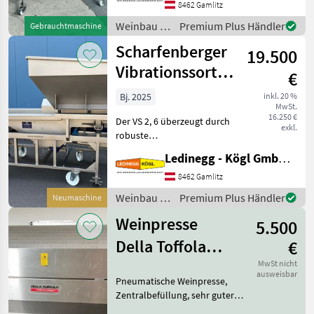
Edelstahl Beschreibung: Die
8462 Gamlitz
Scharfenberger Euro Select
Weinbau /
Premium Plus Händler
Gebrauchtmaschine
wurde für ein besonders
Scharfenberger
Scharfenberger
19.500
Vibrationssortiertisch
€
VS 2,6
Bj. 2025
inkl. 20 %
MwSt.
16.250 €
Der VS 2, 6 überzeugt durch
exkl.
robuste
Edelstahlausführung, hohe
Ledinegg - Kögl GmbH - Obst- und Weinbautechnik
Leistungsfähigkeit und
praxisgerechte Ausstattung.
8462 Gamlitz
Mit seiner flexiblen
Weinbau /
Premium Plus Händler
Neumaschine
Bauweise und der
Scharfenberger
Vibrationsaustr
Weinpresse
5.500
Della Toffola
€
1.600 l
MwSt nicht
ausweisbar
Pneumatische Weinpresse,
Zentralbefüllung, sehr guter
Zustand, sofort einsatzbereit.