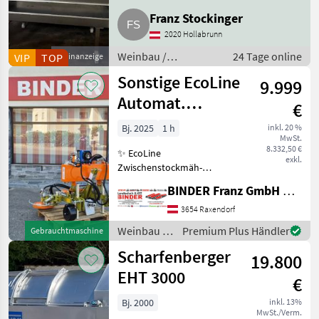
Weinbau Kellereimaschinen
Franz Stockinger
2020 Hollabrunn
Weinbau /
24 Tage online
VIP
TOP
Kleinanzeige
Kellereimaschinen
Sonstige EcoLine
9.999
Automat.
€
Zwischenstockmäher
Bj. 2025
1 h
inkl. 20 %
MwSt.
Ostraticky
8.332,50 €
✨ EcoLine
exkl.
Zwischenstockmäh-
Kombination ✔️ Modell:
BINDER Franz GmbH & CoKG
Ostraticky MSO-400HP ✔️
durch Eigenölversorgung
3654 Raxendorf
ist Mähen auch ✔️ mit
Weinbau /
Premium Plus Händler
Gebrauchtmaschine
kleineren Traktoren
Sonstige
Scharfenberger
problemlos möglich!
19.800
EHT 3000
€
Bj. 2000
inkl. 13%
MwSt./Verm.