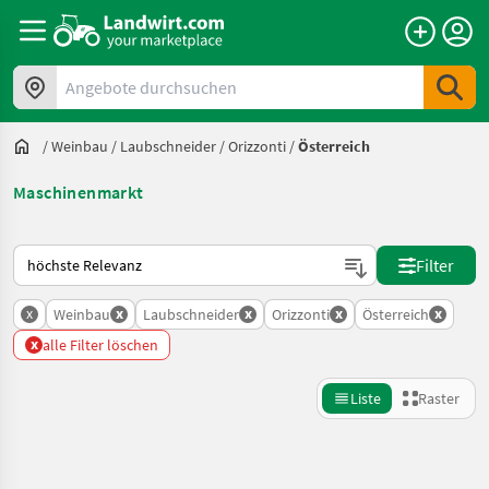
Angebote durchsuchen
/
Weinbau
/
Laubschneider
/
Orizzonti
/
Österreich
Maschinenmarkt
So wird auf Landwirt.com sortiert
Filter
x
x
x
x
x
Weinbau
Laubschneider
Orizzonti
Österreich
x
alle Filter löschen
Liste
Raster