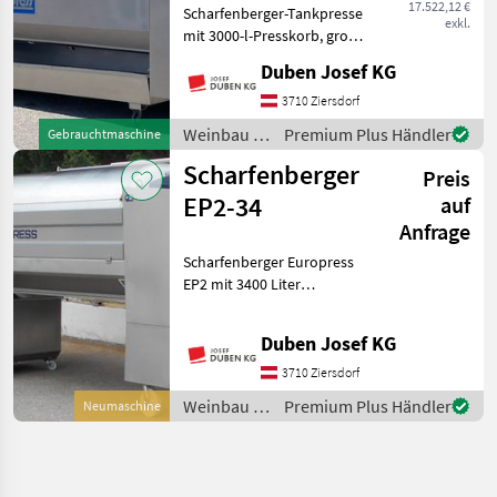
17.522,12 €
Scharfenberger-Tankpresse
exkl.
mit 3000-l-Presskorb, große
Einfüllöffnungen mit
Duben Josef KG
verschiebbaren Türen,
vollautomatische
3710 Ziersdorf
Steuerung, Display seitlich,
Weinbau /
Premium Plus Händler
Gebrauchtmaschine
Zentralbefüllungsansch
Scharfenberger
Scharfenberger
Preis
EP2-34
auf
Anfrage
Scharfenberger Europress
EP2 mit 3400 Liter
Presskorbinhalt, Tank-
Presssystem,
Duben Josef KG
Displaysteuerung mit
Touchscreen und 10-Zoll-
3710 Ziersdorf
Monitor seitlich,
Weinbau /
Premium Plus Händler
Neumaschine
Funkfernbedienung, pneu
Scharfenberger