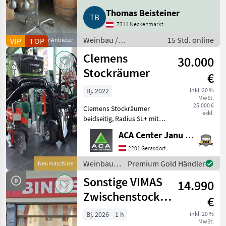
von CO₂ in bereits gefüllte
Thomas Beisteiner
Glasflaschen. Das
7311 Neckenmarkt
Weinbau /
15 Std. online
VIP
Gewerblicher Anbieter
TOP
Kellereimaschinen
Clemens
30.000
Stockräumer
€
Bj. 2022
inkl. 20 %
MwSt.
25.000 €
Clemens Stockräumer
exkl.
beidseitig, Radius SL+ mit
Zinkenkreisel, SB 2
ACA Center Janu GmbH
Geräteträger, Aushub
hydraulisch Links und
2201 Gerasdorf
Rechts, Arbeitsbreite 2400 -
Weinbau /
Premium Gold Händler
Neumaschine
3400 mm, inkl. Ventilblock
Clemens
Sonstige VIMAS
14.990
Zwischenstock-
€
KRÜMLER
Bj. 2026
1 h
inkl. 20 %
MwSt.