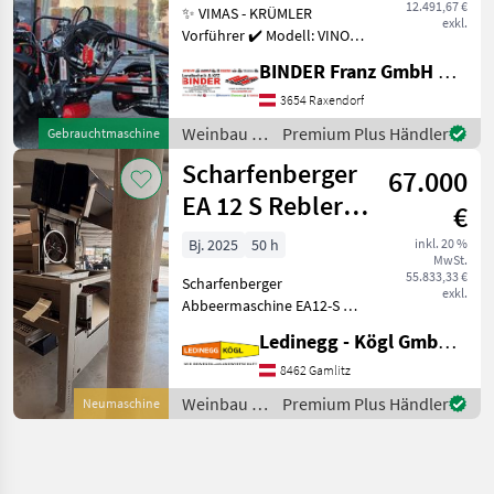
12.491,67 €
✨ VIMAS - KRÜMLER
exkl.
Vorführer ✔️ Modell: VINO -
Version HeavyDuty ✔️ in
BINDER Franz GmbH & CoKG
serienmäßiger Ausführung
✔️ Heckanbau - einseitig ✔️
3654 Raxendorf
Hohe
Weinbau /
Premium Plus Händler
Gebrauchtmaschine
Arbeitsgeschwindigkeit bis
Sonstige
Scharfenberger
zu 5, 5
67.000
EA 12 S Rebler +
€
Rollensortierer
Bj. 2025
50 h
inkl. 20 %
MwSt.
55.833,33 €
Scharfenberger
exkl.
Abbeermaschine EA12-S mit
Rollensortierer und
Ledinegg - Kögl GmbH - Obst- und Weinbautechnik
Quetschwalze – Präzision
und Flexibilität für die
8462 Gamlitz
Traubenverarbeitung -
Weinbau /
Premium Plus Händler
Neumaschine
Vorführmaschine
Scharfenberger
Beschreibung: