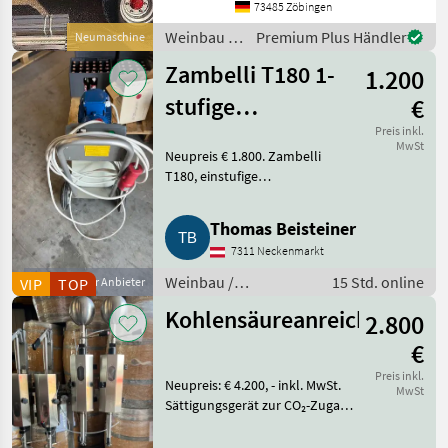
Drehschemel Sagen Sie uns
73485 Zöbingen
was Sie möchten Größe /
Weinbau /
Premium Plus Händler
Neumaschine
Breifung / Zubehör, dann
Sonstige
be
Zambelli T180 1-
1.200
stufige
€
Impellerpumpe
Preis inkl.
MwSt
Neupreis € 1.800. Zambelli
T180, einstufige
Impellerpumpe. Robuste und
schonende Impellerpumpe
Thomas Beisteiner
Zambelli T180 in einstufiger
7311 Neckenmarkt
Ausführung, speziell für den
Einsatz in
Weinbau /
15 Std. online
VIP
Gewerblicher Anbieter
TOP
Kellereimaschinen
Kohlensäureanreicherungsg
2.800
€
Preis inkl.
Neupreis: € 4.200, - inkl. MwSt.
MwSt
Sättigungsgerät zur CO₂-Zugabe
in gefüllte Flaschen. Manuell
kippbares Gerät zur Zugabe