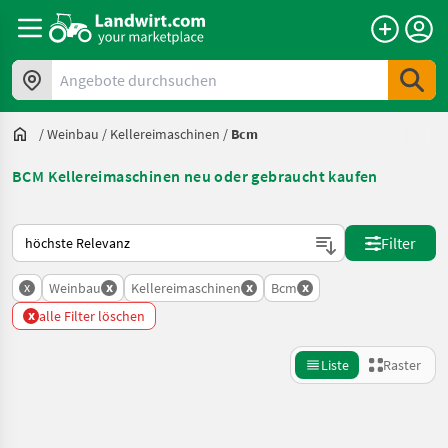
Angebote durchsuchen
/
Weinbau
/
Kellereimaschinen
/
Bcm
BCM Kellereimaschinen neu oder gebraucht kaufen
So wird auf Landwirt.com sortiert
Filter
x
x
x
x
Weinbau
Kellereimaschinen
Bcm
x
alle Filter löschen
Liste
Raster