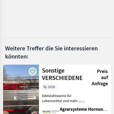
Enoveneta
Spadoni
TEM
Enos
Weitere Treffer die Sie interessieren
Alle 7
könnten:
anzeigen
MARKTPLATZ
Sonstige
Preis
Marktplatz
Händlerangebote
Kleinanzeigen
VERSCHIEDENE
auf
Anfrage
Bj. 2026
Edelstahlwanne für
Lebensmittel und mehr ...
Einachser / Tandem /
Agrarsysteme Hornung GmbH & Co. KG
Tridem Zweiachser mit