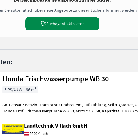
n Sie automatisch über neue Angebote zu dieser Suche informiert werden?
Suchagent aktivieren
nten:
Honda Frischwasserpumpe WB 30
5 PS/4 kW
66 m³
Antriebsart: Benzin, Transistor Zündsystem, Luftkühlung, Seilzugstarter,
Landtechnik Villach GmbH
9500 Villach