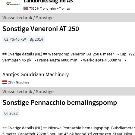
Landbrukssalg.no AS
7080 H Trondheim – Tromsø
Wassertechnik / Sonstige
Sonstige Veneroni AT 250
62 PS/46 kW
Bj. 2014
== Overige details (NL) == Waterpomp Veneroni AT 250 6 meter • Cap. 792 m3/h • Benodigd
vermogen 45 pk • Framelengte 6000 mm • Werkdiepte 4.500mm •
Aantjes Goudriaan Machinery
2977 Goudriaan
Wassertechnik / Sonstige
Sonstige Pennacchio bemalingspomp
Bj. 2022
== Overige details (NL) == Nieuwe Pennachio bemalingspmp. Buisdiameter 25 cm, frame lengte
6 meter. Capaciteit 792m3 per uur. 45 pk benodigd vermogen. Staat: Nieu