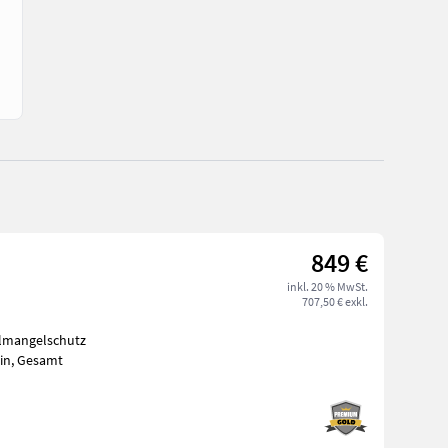
849 €
inkl. 20 % MwSt.
707,50 € exkl.
 Ölmangelschutz
Honda Profi Frischwasserpumpe WB 30, Motor: GX160, Kapazität: 1.100 l/min, Gesamt