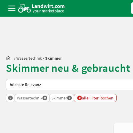
/
Wassertechnik
/
Skimmer
Skimmer neu & gebraucht
So wird auf Landwirt.com sortiert
x
x
x
x
Wassertechnik
Skimmer
alle Filter löschen