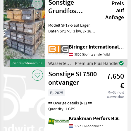
Sonstige
Preis
Grundfos
auf
Anfrage
Unterwasserpumpe
Modell SP17-5 auf Lager,
SP17-5 RP2 1/2
Daten SP17-5: 3 kw, 3x 380-
400-415V, Nutzfrequenz: 50
hz, 33 kg, Produktnummer:
Biringer International GmbH
99284892, Anschluss
Druckstutzen: RP2 1/2,
3800 Göpfritz an der Wild
Pumpendrehzahl 29
Wassertechnik
Premium Plus Händler
Gebrauchtmaschine
/ Sonstige
Sonstige SF7500
7.650
ontvanger
€
Bj. 2025
MwSt nicht
ausweisbar
== Overige details (NL) ==
Quantity: 1 GPS
nauwkeurigheid: RTK RTK
Kraakman Perfors B.V.
Permanent Ready Exclusief
RTK Radio Nieuw
1775 T Middenmeer