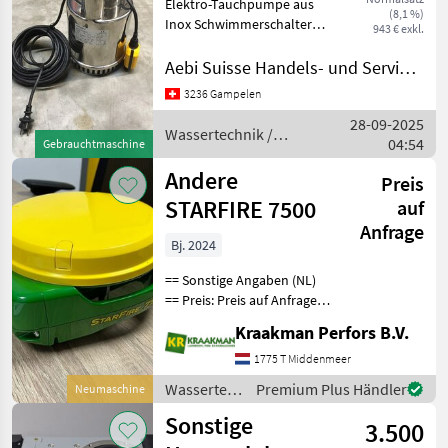
Elektro-Tauchpumpe aus
(8,1 %)
Inox Schwimmerschalter
943 € exkl.
Kabel 10m 400l/min =
24m3/h Ø Durchgang
Aebi Suisse Handels- und Serviceorganisation SA
10mm Strom 50Hz 230V
3236 Gampelen
Durchlass für Gestteile bis
28-09-2025
10mm El.Schutzgrad IP68
Wassertechnik /
04:54
Gebrauchtmaschine
Sonstige
Andere
Preis
STARFIRE 7500
auf
Anfrage
Bj. 2024
== Sonstige Angaben (NL)
== Preis: Preis auf Anfrage
Menge: 1 Einheit: Stück GPS
Kraakman Perfors B.V.
Genauigkeit: SF1 Ready
Marke : John Deere Typ :
1775 T Middenmeer
Starfire 7500 SF1
Wassertechnik
Premium Plus Händler
Neumaschine
Beschreibung :
/ Sonstige
Sonstige
3.500