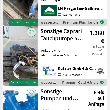
Tauchpumpe
MARKTPLATZ
LH Pregarten-Gallneukirchen, Pregarten
Marktplatz
Händlerangebote
Kleinanzeigen
4224 Wartberg
Wassertechnik
Premium Plus Händler
Gebrauchtmaschine
/ Sonstige
Sonstige Caprari
1.380
Tauchpumpe 5,5
€
kW
inkl. 20 %
Verkaufe eine
MwSt.
Schmutzwasserpumpe
1.150 € exkl.
leistungsstarke Schmutz- /
Abw
Abwasser-Tauchpumpe von
Caprari. Die Pumpe
Katzler GmbH & Co.KG.
funktioniert einwandfrei
und wurde zuletzt noch
2232 Parbasdorf
betrieben. Ideal für
Wassertechnik
Premium Gold Händler
Gebrauchtmaschine
Baustelle
/ Sonstige
Sonstige
Preis
Pumpen und
auf
Anfrage
Steuerungstechnik