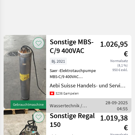
Sonstige MBS-
1.026,95
C/9 400VAC
€
Bj. 2021
Normalsatz
(8,1 %)
950 € exkl.
Saer -Elektrotauchpumpe
MBS-C/9 400VAC
Beschreibung: Mit Unten
Aebi Suisse Handels- und Serviceorganisation SA
Absaugung 9.1 Ah 200 l
3236 Gampelen
/min 8 bar 250 l/min 5 bar
Jahrgang: 2021 Zustand der
28-09-2025
Gebrauchtmaschine
Wassertechnik /
Maschine:
04:55
Sonstige
Sonstige Regal
1.019,38
150
€
Normalsatz