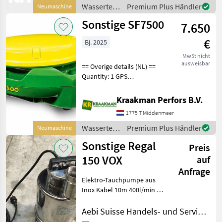
Wassertechnik Pumpe oder
Wassertechnik
Premium Plus Händler
Neumaschine
Tauchpumpe
/ Sonstige
Sonstige SF7500
7.650
€
Bj. 2025
MwSt nicht
ausweisbar
== Overige details (NL) ==
Quantity: 1 GPS
nauwkeurigheid: RTK RTK
Permanent Ready Exclusief
Kraakman Perfors B.V.
RTK Radio Nieuw
1775 T Middenmeer
Wassertechnik Pumpe oder
Tauchpumpe
Wassertechnik
Premium Plus Händler
Neumaschine
/ Sonstige
Sonstige Regal
Preis
150 VOX
auf
Anfrage
Elektro-Tauchpumpe aus
Inox Kabel 10m 400l/min =
24m3/h Ø Durchgang
30mm Strom 50Hz 230V
Aebi Suisse Handels- und Serviceorganisation SA
Durchlass für Gestteile bis