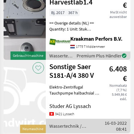
Harvestlab1.4
€
Bj. 2017
367 h
MwSt nicht
ausweisbar
== Overige details (NL) ==
Quantity: 1 Unit: Stuk
Harvestlab1.4 zonder
Kraakman Perfors B.V.
activatie Harvestlab1.4
zonder activatie John
1775 T Middenmeer
Deere Nir sensor GPS
Wassertechnik
Premium Plus Händler
Gebrauchtmaschine
Wassertechnik Pumpe
/ Sonstige
Sonstige Saer
6.408
S181-A/4 380 V
€
Normalsatz
Elektro-Zentrifugal
(7,7 %)
Tauchpumpe halbachsial /
5.949,86 €
Für Wasser / 400 V / 2900
exkl.
T/Min / Originalverpackt, nie
Studer AG Lyssach
benutzt / Verkauf ab Kunde
3421 Lyssach
Wassertechnik Pumpe oder
16-03-2022
Tauchpumpe
Wassertechnik /
08:41
Neumaschine
Sonstige