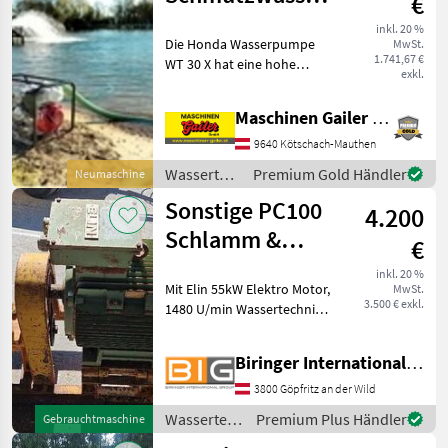
€
mit 1200l/min
inkl. 20 %
Die Honda Wasserpumpe
MwSt.
1.741,67 €
WT 30 X hat eine hohe
exkl.
Leistung und beste Qualität
zu einem sehr guten Preis.
Maschinen Gailer GmbH
Diese Wasserpumpe vom
Marktführer Honda ist aus
9640 Kötschach-Mauthen
langlebigem Gussst
Wassertechnik
Premium Gold Händler
Neumaschine
/ Honda
Sonstige PC100
4.200
Schlamm &
€
Wasserpumpe
inkl. 20 %
Mit Elin 55kW Elektro Motor,
MwSt.
3.500 € exkl.
1480 U/min Wassertechnik
Pumpe oder Tauchpumpe
Biringer International GmbH
3800 Göpfritz an der Wild
Wassertechnik
Premium Plus Händler
Gebrauchtmaschine
/ Sonstige