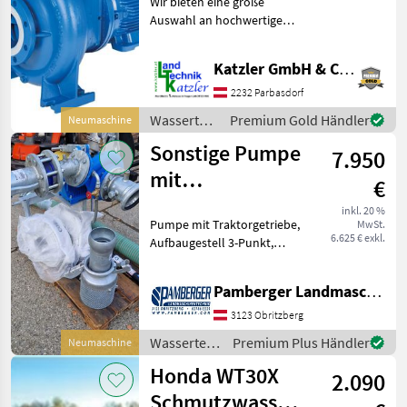
Wir bieten eine große
Auswahl an hochwertigen
Pumpentypen, darunter
Tiefbrunnenpumpen,
Katzler GmbH & Co.KG.
Oberwasserpumpen sowie
zahlreiche weitere Modelle
2232 Parbasdorf
für unterschiedlichste Einsa
Wassertechnik
Premium Gold Händler
Neumaschine
/ Sonstige
Sonstige Pumpe
7.950
mit
€
Traktorgetriebe
inkl. 20 %
Pumpe mit Traktorgetriebe,
MwSt.
6.625 € exkl.
Aufbaugestell 3-Punkt,
Zapfwellenantrieb,
Saugschlauch, Gelenkwelle
Pamberger Landmaschinentechnik GmbH
Wassertechnik Pumpe oder
Tauchpumpe
3123 Obritzberg
Wassertechnik
Premium Plus Händler
Neumaschine
/ Sonstige
Honda WT30X
2.090
Schmutzwasserpumpe