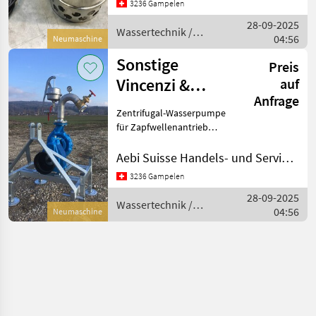
3236 Gampelen
30mm El.Schutzgrad IP68
28-09-2025
Isolations
Wassertechnik /
04:56
Neumaschine
Sonstige
Sonstige
Preis
Vincenzi &
auf
Anfrage
Gibertini PDF
Zentrifugal-Wasserpumpe
für Zapfwellenantrieb
Leistung: 800 l/min 12 bar
Art.Nr.: VO013600 Besuchen
Aebi Suisse Handels- und Serviceorganisation SA
sie unsere permanenten
3236 Gampelen
Ausstellungen in Gampelen
28-09-2025
oder Andelf
Wassertechnik /
04:56
Neumaschine
Sonstige