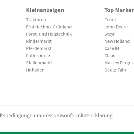
Kleinanzeigen
Top Marke
Traktoren
Fendt
Erntetechnik Grünland
John Deere
Forst- und Holztechnik
Steyr
Rindermarkt
New Holland
Pferdemarkt
Case IH
Futterbörse
Claas
Stellenmarkt
Massey Fergu
Hofladen
Deutz-Fahr
ftsbedingungen
Impressum
Konformitätserklärung