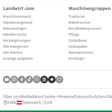
Landwirt.com
Maschinengruppen
Maschinenmarkt
Traktoren
Händlerangebote
Mähdrescher
Kleinanzeigen
Rundballenpressen
Händlersuche
Pflüge
Versteigerungen
Güllefässer
Alle Kategorien
Holzspalter
Alle Marken
Baumaschinen
Anzeige aufgeben
Anhänger
Über uns
Mediadaten
Cookie-Hinweise
Datenschutz
Geschä
Hilfe
Österreich | EUR