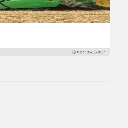
Die L
Repor
03:27 05-11-2017
Aufrufe