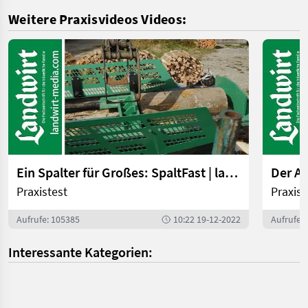
Weitere Praxisvideos Videos:
Ein Spalter für Großes: SpaltFast | landwirt-media.com
Praxistest
Praxist
Aufrufe: 105385
10:22 19-12-2022
Aufrufe:
Interessante Kategorien: