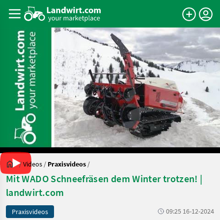
/
Videos
/
Praxisvideos
/
Mit WADO Schneefräsen dem Winter trotzen! |
landwirt.com
09:25 16-12-2024
Praxisvideos