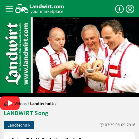
/
Videos
/
Landtechnik
/
LANDWIRT Song
03:39 06-09-2016
Landtechnik