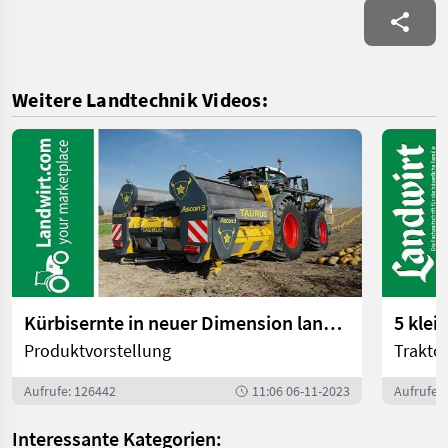
Weitere Landtechnik Videos:
Kürbisernte in neuer Dimension landwirt.com
5 klei
Produktvorstellung
Trakto
Aufrufe: 126442
11:06 06-11-2023
Aufrufe:
Interessante Kategorien: