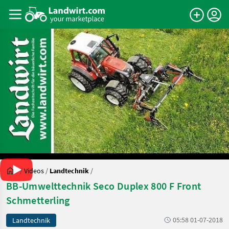
/
Videos
/
Landtechnik
/
BB-Umwelttechnik Seco Duplex 800 F Front
Schmetterling
05:58 01-07-2018
Landtechnik