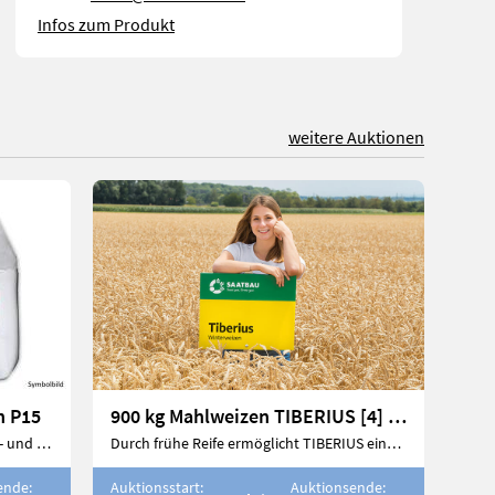
Infos zum Produkt
weitere Auktionen
n P15
900 kg Mahlweizen TIBERIUS [4] (für ca. 5 Hektar)
Granuliertes feinst vermahlenes Kalk- und Phosphatgestein
Durch frühe Reife ermöglicht TIBERIUS eine zügige Ernte
ende:
Auktionsstart:
Auktionsende: