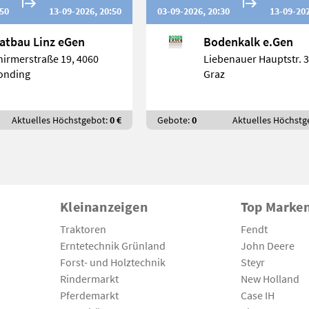
:50
13-09-2026, 20:50
03-09-2026, 20:30
13-09-202
atbau Linz eGen
Bodenkalk e.Gen
hirmerstraße 19, 4060
onding
Graz
Aktuelles Höchstgebot:
0 €
Gebote:
0
Aktuelles Höchstg
Kleinanzeigen
Top Marke
Traktoren
Fendt
Erntetechnik Grünland
John Deere
Forst- und Holztechnik
Steyr
Rindermarkt
New Holland
Pferdemarkt
Case IH