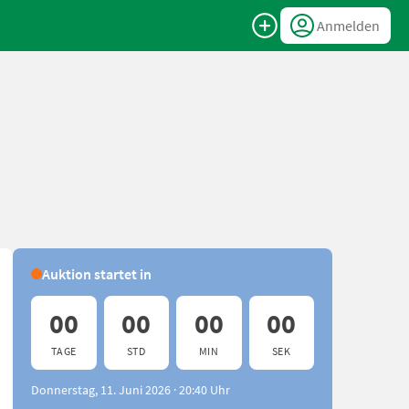
Anmelden
Auktion startet in
00
00
00
00
TAGE
STD
MIN
SEK
Donnerstag, 11. Juni 2026 · 20:40 Uhr