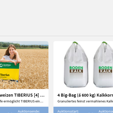
900 kg Mahlweizen TIBERIUS [4] (für ca. 5 Hektar)
4 Big-Bag (á 600 kg) Kalkkor
Durch frühe Reife ermöglicht TIBERIUS eine zügige Ernte
Auktionsende:
Auktionsstart:
Auktions