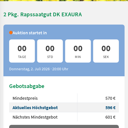
2 Pkg. Rapssaatgut DK EXAURA
Auktion startet in
00
00
00
00
TAGE
STD
MIN
SEK
Donnerstag, 2. Juli 2026 · 20:00 Uhr
Gebotsabgabe
Mindestpreis
570 €
Aktuelles Höchstgebot
596 €
Nächstes Mindestgebot
601 €