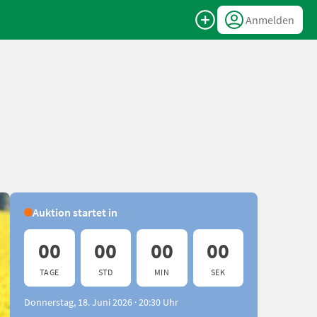
Anmelden
Auktion startet in
00
00
00
00
TAGE
STD
MIN
SEK
Donnerstag, 18. Juni 2026 · 20:30 Uhr