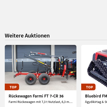
Weitere Auktionen
TOP
TOP
Rückewagen Farmi FT 7-CR 36
Farmi Rückewagen mit 7,3 t Nutzlast, 6,3 m Kran, SSAB Strenx Stahl, ADR Achsen, 40° Boogieachse, hydr. Bremse, Eigenölversorgung & ON-OFF Steuerung. Zur Verfügung gestellt von der Firma Sensenberger, Eberschwang.