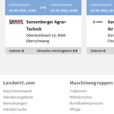
Auktionsstart:
Auktionsende:
Auktionsstart:
10-09-2026, 21:00
20-09-2026, 21:00
10-09-2026, 20
Sensenberger Agrar-
So
Technik
Ihr
Oberbreitsach 15, 4906
Dor
und
Eberschwang
Fis
Gebote:
0
Aktuelles Höchstgebot:
0 €
Gebote:
0
Landwirt.com
Maschinengruppen
Maschinenmarkt
Traktoren
Händlerangebote
Mähdrescher
Kleinanzeigen
Rundballenpressen
Händlersuche
Pflüge