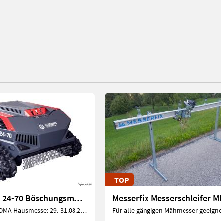
TOP
Bluebird FM 24-70 Böschungsmulcher mit Funkfernsteuerung
Messerfix Messerschleifer 
Ägydikirtag & SOMA Hausmesse: 29.-31.08.2026
Für alle gängigen Mähmesser geeigne