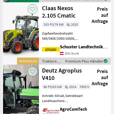
Höchstgeschwindigkeit in
Case IH
Claas Nexos
km/h: 40 km/h, Aufladung:
Preis
Turbola
2.105 Cmatic
auf
Anfrage
103 PS/76 kW
Bj. 2025
Zapfwellendrehzahl:
540/540E/1000/1000E,
Aufladung: Turbolader mit
Schuster Landtechnik Grund
Ladeluftkühlung,
Höchstgeschwindigkeit in
2041 Grund
km/h: 40 km/h, Getriebeart
Traktoren /
Premium Plus Händler
Neumaschine
Landmaschine: Stufenloses
Claas
Deutz Agroplus
Getrie
Preis
V410
auf
Anfrage
86 PS/63 kW
Bj. 2014
7850 h
Antrieb: Allrad, Getriebeart
Landmaschine:
Lastschaltgetriebe,
AgroComTech
Zapfwellendrehzahl: