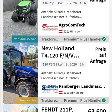
116 PS/85 kW
Bj. 2026
10 h
Antrieb: Allrad, Getriebeart
Landmaschine: Stufenloses
Getriebe,
AgroComTech
Zapfwellendrehzahl:
540/540E/1000,
8221 Hirnsdorf
Höchstgeschwindigkeit in
Traktoren /
Premium Plus Händler
Vorführmaschine
km/h: 40 km/h, Aufladung:
Deutz Fahr
New Holland
Turbolader mit Lad
Preis
T4.120 F/N/V
auf
Anfrage
(Stage V)
120 PS/88 kW
Bj. 2026
2 h
Antrieb: Allrad, Getriebeart
Landmaschine: Stufenloses
Getriebe, Plattform: Kabine,
Pamberger Landmaschinentechnik GmbH
Zapfwellendrehzahl:
540/750, Aufladung:
3123 Obritzberg
Turbolader mit
Traktoren /
Premium Plus Händler
Neumaschine
Ladeluftkühlung,
New
FENDT 211P,
Abgasstufe: -/
63.600
Holland