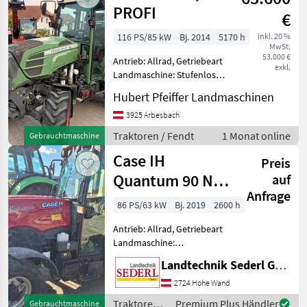
PROFI
€
116 PS/85 kW
Bj. 2014
5170 h
inkl. 20 %
MwSt.
53.000 €
Antrieb: Allrad, Getriebeart
exkl.
Landmaschine: Stufenloses
Getriebe, Plattform: Kabine,
Hubert Pfeiffer Landmaschinen
Zapfwellendrehzahl:
540/540E/1000,
3925 Arbesbach
Höchstgeschwindigkeit in
Traktoren / Fendt
1 Monat online
Gebrauchtmaschine
km/h: 40 km/h, Aufladung:
Case IH
Preis
Quantum 90 N
auf
Anfrage
(Stage V)
86 PS/63 kW
Bj. 2019
2600 h
Antrieb: Allrad, Getriebeart
Landmaschine:
Lastschaltgetriebe,
Landtechnik Sederl GmbH
Plattform: Kabine,
Zapfwellendrehzahl:
2724 Hohe Wand
540/540E,
Traktoren /
Premium Plus Händler
Gebrauchtmaschine