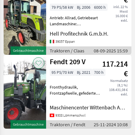
79 PS/58 kW
Bj. 2006
6000 h
inkl. 22 %
Mwst
16.000 €
Antrieb: Allrad, Getriebeart
exkl.
Landmaschine:
Schaltgetriebe, Plattform:
Hell Profitechnik G.m.b.H.
Kabine,
Höchstgeschwindigkeit in
39057 Eppan
km/h: 40 km/h,
Traktoren / Claas
08-09-2025 15:59
Gebrauchtmaschine
Anhängevorrichtung:
Fendt 209 V
manuell, Klimaanlage,
117.214
Luftsitz, hy
€
95 PS/70 kW
Bj. 2021
700 h
Normalsatz
(8,1 %)
Fronthydraulik,
108.431,08 €
Frontzapfwelle, gefederte
exkl.
Vorderachse, Klimaanlage,
EHR, Luftsitz, 4-Rad Bremse,
Maschinencenter Wittenbach AG (Landtechnik)
hydraulisches Bremsventil,
9308 Lömmenschwil
druckloser Rücklauf,
AdBlue, Außenbedienung
Traktoren / Fendt
25-11-2024 10:08
Gebrauchtmaschine
Heckhyd