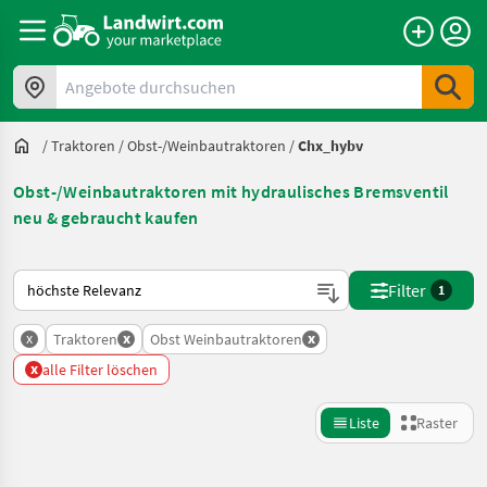
Angebote durchsuchen
/
Traktoren
/
Obst-/Weinbautraktoren
/
Chx_hybv
Obst-/Weinbautraktoren mit hydraulisches Bremsventil
neu & gebraucht kaufen
So wird auf Landwirt.com sortiert
Filter
1
x
x
x
Traktoren
Obst Weinbautraktoren
x
alle Filter löschen
Liste
Raster