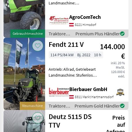
Landmaschine:
Schaltgetriebe, Plattform:
Claas
2
Niedrigkabine,
AgroComTech
Zapfwellendrehzahl:
New Holland
2
8221 Hirnsdorf
540/750/1000, Aufladung:
Turbolader mit
Traktoren /
Premium Plus Händler
Gebrauchtmaschine
Case IH
1
Ladeluftkühlung, Abgasstu
Deutz Fahr
Fendt 211 V
144.000
Massey Ferguson
1
€
114 PS/84 kW
Bj. 2022
10 h
inkl. 20 %
MARKTPLATZ
MwSt.
Antrieb: Allrad, Getriebeart
120.000 €
Landmaschine: Stufenloses
Marktplatz
Händlerangebote
Kleinanzeigen
exkl.
Getriebe, Plattform: Kabine,
Zapfwellendrehzahl:
Bierbauer GmbH
540/540E/1000/1000E,
8311 Markt Hartmannsdorf
Höchstgeschwindigkeit in
km/h: 40 km/h, Aufla
Traktoren
Premium Gold Händler
Neumaschine
/ Fendt
Deutz 5115 DS
Preis
TTV
auf
Anfrage