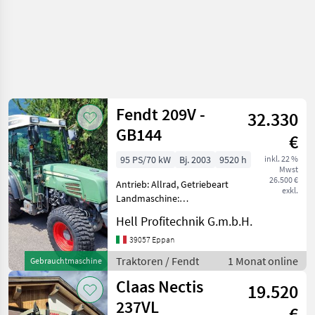
Fendt 209V -
32.330
GB144
€
95 PS/70 kW
Bj. 2003
9520 h
inkl. 22 %
Mwst
26.500 €
Antrieb: Allrad, Getriebeart
exkl.
Landmaschine:
Schaltgetriebe, Plattform:
Hell Profitechnik G.m.b.H.
Kabine,
Zapfwellendrehzahl:
39057 Eppan
540/750,
Traktoren / Fendt
1 Monat online
Gebrauchtmaschine
Höchstgeschwindigkeit in
Claas Nectis
km/h: 40 km/h, Aufladung:
19.520
Turbolader, K
237VL
€