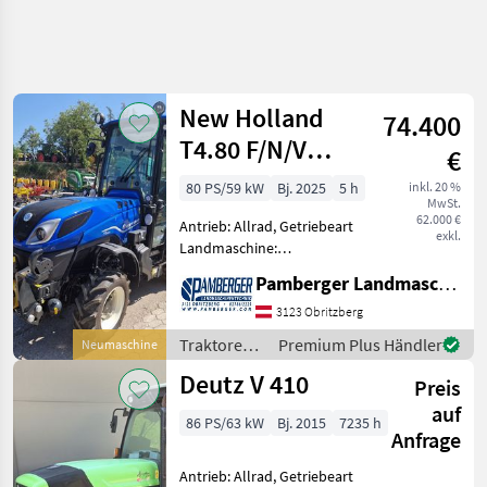
Suche
verfeinern
New Holland
74.400
Kategorie
Land
Filter
3
T4.80 F/N/V
€
(Stage V)
15
80 PS/59 kW
Bj. 2025
5 h
inkl. 20 %
AKTUELLER
Zurücksetzen
Ergebnisse
MwSt.
PFAD
62.000 €
anzeigen
Antrieb: Allrad, Getriebeart
exkl.
Landtechnik
Landmaschine:
Lastschaltgetriebe,
Traktoren
Pamberger Landmaschinentechnik GmbH
Plattform: Kabine,
Obst
Zapfwellendrehzahl:
3123 Obritzberg
Weinbautraktoren
540/540E/1000,
Traktoren /
Premium Plus Händler
Neumaschine
Höchstgeschwindigkeit in
New
KATEGORIE
Deutz V 410
km/h: 40 km/h, Aufladung:
WÄHLEN
Preis
Holland
Tu
auf
86 PS/63 kW
Bj. 2015
7235 h
Deutz Fahr
5
Anfrage
Fendt
4
Antrieb: Allrad, Getriebeart