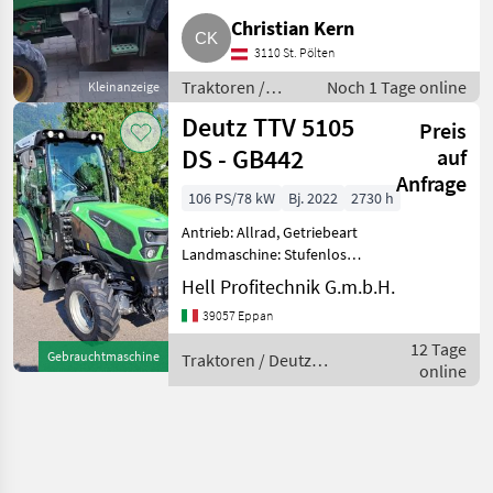
Kriechgang, Plattform: Kabine,
Christian Kern
Getriebeart Landmaschine:
Schaltgetriebe, Luftsitz, 4-Rad
3110 St. Pölten
Bremse, hydraulisches B
Traktoren /
Noch 1 Tage online
Kleinanzeige
Obst-/Weinbautraktoren
Deutz TTV 5105
Preis
DS - GB442
auf
Anfrage
106 PS/78 kW
Bj. 2022
2730 h
Antrieb: Allrad, Getriebeart
Landmaschine: Stufenloses
Getriebe, Plattform: Kabine,
Hell Profitechnik G.m.b.H.
Zapfwellendrehzahl:
39057 Eppan
540/750,
Höchstgeschwindigkeit in
12 Tage
Gebrauchtmaschine
Traktoren / Deutz
km/h: 40 km/h, Aufladung:
online
Fahr
Turbol