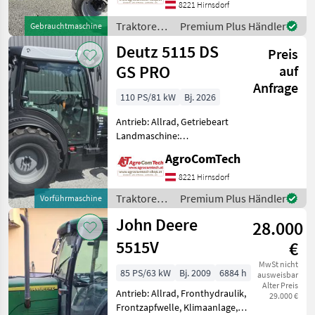
540/750, Aufladung:
8221 Hirnsdorf
Turbolader mit
Traktoren /
Premium Plus Händler
Gebrauchtmaschine
Ladeluftkühlung,
Deutz Fahr
Deutz 5115 DS
Abgasstufe: Tier 4,
Preis
Anhängevorricht
GS PRO
auf
Anfrage
110 PS/81 kW
Bj. 2026
Antrieb: Allrad, Getriebeart
Landmaschine:
Lastschaltgetriebe,
AgroComTech
Plattform: Kabine,
Zapfwellendrehzahl:
8221 Hirnsdorf
540/540E/1000/1000E,
Traktoren /
Premium Plus Händler
Vorführmaschine
Höchstgeschwindigkeit in
Deutz Fahr
km/h: 40 km/h, Aufladu
John Deere
28.000
5515V
€
MwSt nicht
85 PS/63 kW
Bj. 2009
6884 h
ausweisbar
Alter Preis
Antrieb: Allrad, Fronthydraulik,
29.000 €
Frontzapfwelle, Klimaanlage,