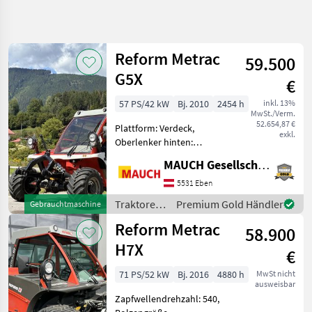
Suche
verfeinern
Reform Metrac
59.500
Kategorie
Land
Filter
4
G5X
€
48
57 PS/42 kW
Bj. 2010
2454 h
inkl. 13%
AKTUELLER
Zurücksetzen
Ergebnisse
MwSt./Verm.
PFAD
52.654,87 €
anzeigen
Plattform: Verdeck,
exkl.
Landtechnik
Oberlenker hinten:
mechanisch,
Traktoren
MAUCH Gesellschaft m.b.H. & Co.KG, Eben
Fahrzeugpapiere
Maeh Und
vorhanden,
5531 Eben
Bergtraks
Außenbedienung
Traktoren
Premium Gold Händler
Gebrauchtmaschine
Heckhydraulik,
Reform
/ Reform
Reform Metrac
Fronthydraulik,
58.900
KATEGORIE
Frontzapfwelle Reform
H7X
WÄHLEN
€
Metrac G5X, Bereifung: 3
71 PS/52 kW
Bj. 2016
4880 h
MwSt nicht
Reform
ausweisbar
Zapfwellendrehzahl: 540,
Aebi