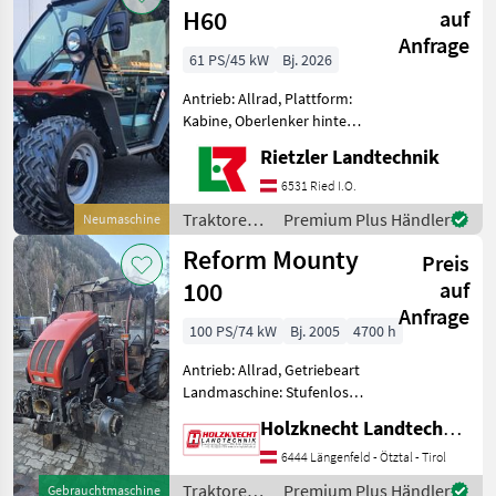
H60
auf
Anfrage
61 PS/45 kW
Bj. 2026
Antrieb: Allrad, Plattform:
Kabine, Oberlenker hinten:
mechanisch,
Rietzler Landtechnik
Anhängevorrichtung:
manuell, Fronthydraulik,
6531 Ried I.O.
Frontzapfwelle,
Traktoren /
Premium Plus Händler
Neumaschine
Klimaanlage, EHR,
Reform
Reform Mounty
Außenbedienung
Preis
Heckhydrauli
100
auf
Anfrage
100 PS/74 kW
Bj. 2005
4700 h
Antrieb: Allrad, Getriebeart
Landmaschine: Stufenloses
Getriebe, Plattform: Kabine,
Holzknecht Landtechnik GmbH.
Zapfwellendrehzahl: 540,
Höchstgeschwindigkeit in
6444 Längenfeld - Ötztal - Tirol
km/h: 40 km/h, Aufladung:
Traktoren /
Premium Plus Händler
Gebrauchtmaschine