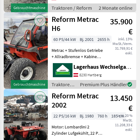
Allrad, Plattform: Kabine, 4-
Rad Bremse,
Traktoren / Reform
2 Monate online
Gebrauchtmaschine
Fahrzeugpapier
Reform Metrac
35.900
H6
€
60 PS/44 kW
Bj. 2001
2655 h
inkl. 13%
MwSt./Verm.
31.769,91 €
Metrac + Stufenlos Getriebe
exkl.
+ Allradbremse + Kabine
geschlossen mit Heizung +
Lagerhaus Wechselgau reg. Gen.m.b.H.
Dachluke + Radio mit
Lautsprecher +
8230 Hartberg
Batteriehauptschalter +
Traktoren /
Premium Plus Händler
Gebrauchtmaschine
Bereifung Alliance
Reform
Reform Metrac
13.450
2002
€
22 PS/16 kW
Bj. 1980
760 h
185 cm
inkl. 20 %
MwSt.
11.208,33 €
Motor: Lombardini 2
exkl.
Zylinder Lufgekühlt, 22 PS,
Eigengewicht: 860kg, Front-