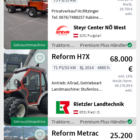
75 PS/55 kW
MwSt.
20.750 €
Privatverkauf Hr.Ritzinger
exkl.
Tel: 0676/7488257 Kabine
innen reparaturbedürftig !
Steyr Center NÖ West
MASCHINE steht beim
Landwirt zuhause ! Reform
3251 Purgstall
Muli Typ: 970 , Bj.1994 ,
Traktoren /
Premium Plus Händler
Gebrauchtmaschine
mit 5.350
Reform
Reform H7X
68.000
€
71 PS/52 kW
Bj. 2014
4860 h
inkl. 13%
MwSt./Verm.
Antrieb: Allrad, Getriebeart
60.176,99 €
Landmaschine: Stufenloses
exkl.
Getriebe, Plattform: Kabine,
Zapfwellendrehzahl: 540,
Rietzler Landtechnik
Höchstgeschwindigkeit in
6531 Ried I.O.
km/h: 40 km/h, Aufladung:
Turbolader
Traktoren /
Premium Plus Händler
Gebrauchtmaschine
Reform
Reform Metrac
25.200