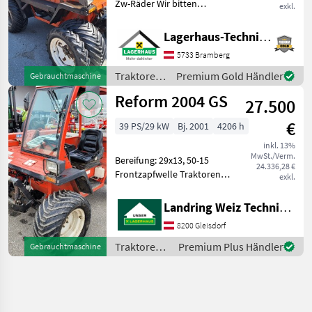
Zw-Räder Wir bitten
exkl.
telefonisch oder per Mail
Ihren Besuch
Lagerhaus-Technik Bramberg
bekanntzugeben, um
5733 Bramberg
ausreichend Zeit für die
Beratung und eventuell
Traktoren
Premium Gold Händler
Gebrauchtmaschine
einer Probefah
/ Reform
Reform 2004 GS
27.500
€
39 PS/29 kW
Bj. 2001
4206 h
inkl. 13%
MwSt./Verm.
Bereifung: 29x13, 50-15
24.336,28 €
Frontzapfwelle Traktoren
exkl.
Mäh- und Bergtraks
Landring Weiz Technikzentrum Süd
8200 Gleisdorf
Traktoren /
Premium Plus Händler
Gebrauchtmaschine
Reform