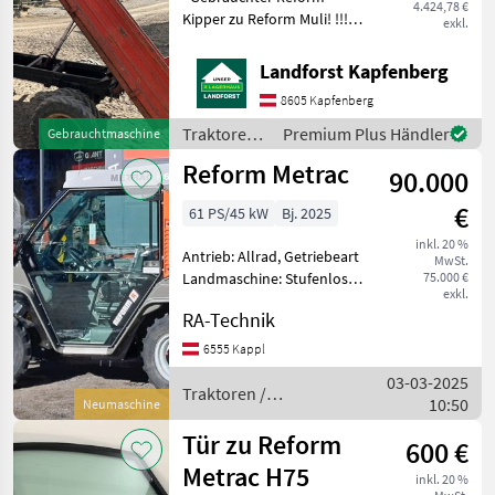
4.424,78 €
Kipper zu Reform Muli! !!!
exkl.
Privatverkauf !!! Um Ihnen
unnötige Wartezeiten oder
Landforst Kapfenberg
Wegstrecken zu ersparen,
8605 Kapfenberg
bitten wir Sie um vorherige
Kontaktau
Traktoren /
Premium Plus Händler
Gebrauchtmaschine
Reform
Reform Metrac
90.000
€
61 PS/45 kW
Bj. 2025
inkl. 20 %
Antrieb: Allrad, Getriebeart
MwSt.
Landmaschine: Stufenloses
75.000 €
exkl.
Getriebe, Plattform: Kabine,
RA-Technik
Zapfwellendrehzahl: 540,
Höchstgeschwindigkeit in
6555 Kappl
km/h: 40 km/h, Aufladung:
03-03-2025
Turbolader
Traktoren /
10:50
Neumaschine
Reform
Tür zu Reform
600 €
Metrac H75
inkl. 20 %