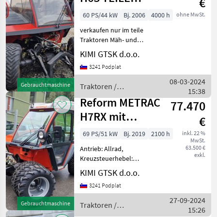
€
VERKAUFEN !!
60 PS/44 kW
Bj. 2006
4000 h
ohne MwSt.
verkaufen nur im teile
Traktoren Mäh- und
Bergtraks
KIMI GTSK d.o.o.
3241 Podplat
08-03-2024
Gebrauchtmaschine
Traktoren /
15:38
Reform
Reform METRAC
77.470
H7RX mit
€
zwillingsrader
69 PS/51 kW
Bj. 2019
2100 h
inkl. 22 %
MwSt.
63.500 €
Antrieb: Allrad,
exkl.
Kreuzsteuerhebel:
elektrisch,
KIMI GTSK d.o.o.
Höchstgeschwindigkeit in
3241 Podplat
km/h: 40 km/h, Getriebeart
Landmaschine: Stufenloses
27-09-2024
Gebrauchtmaschine
Traktoren /
Getriebe, Plattform: Kabine,
15:26
Reform
Abgasstufe: Tier