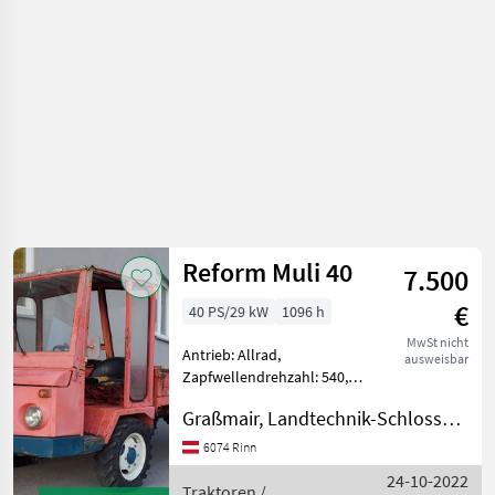
Reform Muli 40
7.500
€
40 PS/29 kW
1096 h
MwSt nicht
Antrieb: Allrad,
ausweisbar
Zapfwellendrehzahl: 540,
Höchstgeschwindigkeit in
Graßmair, Landtechnik-Schlosserei GmbH
km/h: 30 km/h, 4-Rad
Bremse mit
6074 Rinn
Kratzbodenbrücke mit
24-10-2022
Bordwänden
Traktoren /