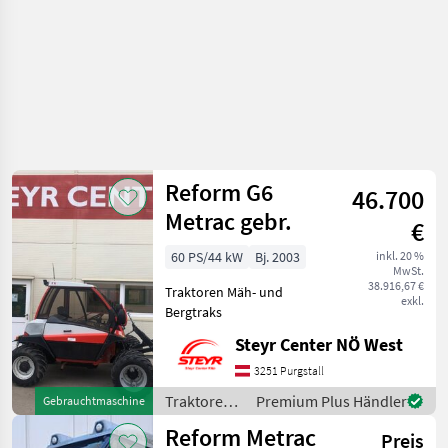
Reform G6
46.700
Metrac gebr.
€
60 PS/44 kW
Bj. 2003
inkl. 20 %
MwSt.
38.916,67 €
Traktoren Mäh- und
exkl.
Bergtraks
Steyr Center NÖ West
3251 Purgstall
Traktoren /
Premium Plus Händler
Gebrauchtmaschine
Reform
Reform Metrac
Preis