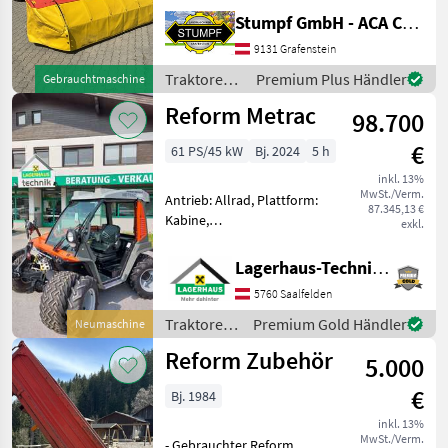
Höchstgeschwindigkeit in
Stumpf GmbH - ACA Center Stumpf
km/h: 40 km/h, Oberlenker
9131 Grafenstein
hinten: mechanisch,
Kreuzsteuerhebel:
Traktoren /
Premium Plus Händler
Gebrauchtmaschine
mechanisch, Anhängevo
Reform
Reform Metrac
98.700
€
61 PS/45 kW
Bj. 2024
5 h
inkl. 13%
MwSt./Verm.
Antrieb: Allrad, Plattform:
87.345,13 €
Kabine,
exkl.
Zapfwellendrehzahl: 540,
Aufladung: Turbolader
Lagerhaus-Technik Saalfelden
Ausstattung: * Motor: 4-
5760 Saalfelden
Zylinder Dieselmotor(5) m.
Turbolader und CR
Traktoren
Premium Gold Händler
Neumaschine
Direkteinsprit
/ Reform
Reform Zubehör
5.000
€
Bj. 1984
inkl. 13%
MwSt./Verm.
- Gebrauchter Reform