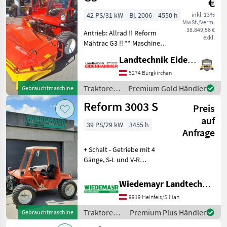
€
42 PS/31 kW
Bj. 2006
4550 h
inkl. 13%
MwSt./Verm.
38.849,56 €
Antrieb: Allrad !! Reform
exkl.
Mähtrac G3 !! ** Maschine in
sehr schönem Zustand ** -
Landtechnik Eidenhammer GmbH
in serienmäßiger
Ausführung - Front &
5274 Burgkirchen
Heckhubwerk -
Traktoren
Premium Gold Händler
Gebrauchtmaschine
Anhängevorrichtung - Dopp
/ Reform
Reform 3003 S
Preis
auf
39 PS/29 kW
3455 h
Anfrage
+ Schalt - Getriebe mit 4
Gänge, S-L und V-R
Schaltung + Alle Räder
gebremst +
Wiedemayr Landtechnik GmbH
Fahrerschutzrahmen mit
9919 Heinfels/Sillian
Dach und Frontscheibe +
Bereifung 29x12, 50-15 +
Traktoren /
Premium Plus Händler
Gebrauchtmaschine
Allradlenku
Reform