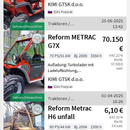
KIMI GTSK d.o.o.
Kabine,
Höchstgeschwindigkeit in
3241 Podplat
km/h: 30 km/h,
25-06-2025
Kreuzsteuerhebel:
Traktoren /
13:42
Gebrauchtmaschine
elektrisch, Frontzapfwelle,
Reform
Kriechg
Reform METRAC
70.150
G7X
€
70 PS/51 kW
Bj. 2009
3350 h
inkl. 22 %
MwSt.
57.500 €
Aufladung: Turbolader mit
exkl.
Ladeluftkühlung,
Höchstgeschwindigkeit in
KIMI GTSK d.o.o.
km/h: 40 km/h, Getriebeart
3241 Podplat
Landmaschine:
Schaltgetriebe, Antrieb:
01-04-2025
Gebrauchtmaschine
Traktoren /
Allrad, Plattform: Kabine,
16:26
Reform
Kreuzsteu
Reform Metrac
6,10 €
H6 unfall
inkl. 22 %
MwSt.
5 € exkl.
60 PS/44 kW
Bj. 2004
1500 h