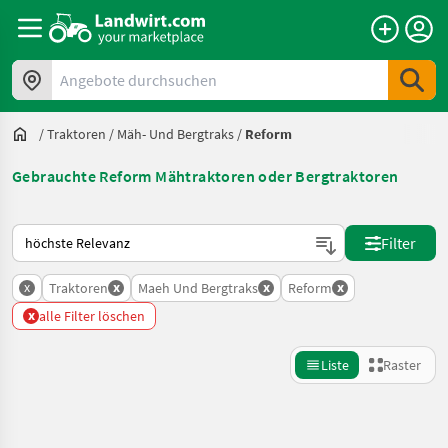
Angebote durchsuchen
/
Traktoren
/
Mäh- Und Bergtraks
/
Reform
Gebrauchte Reform Mähtraktoren oder Bergtraktoren
So wird auf Landwirt.com sortiert
Filter
x
x
x
x
Traktoren
Maeh Und Bergtraks
Reform
x
alle Filter löschen
Liste
Raster