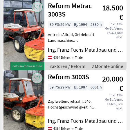
Reform
Reform Metrac
18.500
3003S
€
39 PS/29 kW
Bj. 1994
5880 h
inkl. 13%
MwSt./Verm.
16.371,68 €
Antrieb: Allrad, Getriebeart
exkl.
Landmaschine:
Schaltgetriebe, Plattform:
Ing. Franz Fuchs Metallbau und Landtechnik GmbH & CoKG
Kabine,
Zapfwellendrehzahl: 540,
6364 Brixen im Thale
Höchstgeschwindigkeit in
Traktoren / Reform
2 Monate online
Gebrauchtmaschine
km/h: 25 km/h,
Reform 3003S
Bolzengröße
20.000
Anhängevorricht
€
39 PS/29 kW
Bj. 1987
6061 h
inkl. 13%
MwSt./Verm.
Zapfwellendrehzahl: 540,
17.699,12 €
Höchstgeschwindigkeit in
exkl.
km/h: 25 km/h, Getriebeart
Landmaschine:
Ing. Franz Fuchs Metallbau und Landtechnik GmbH & CoKG
Schaltgetriebe, Antrieb:
6364 Brixen im Thale