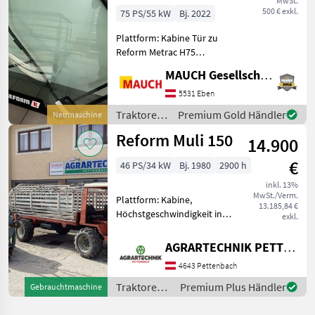
MwSt.
500 € exkl.
75 PS/55 kW
Bj. 2022
Plattform: Kabine Tür zu
Reform Metrac H75
Traktoren Mäh- und
MAUCH Gesellschaft m.b.H. & Co.KG, Eben
Bergtraks
5531 Eben
Traktoren
Premium Gold Händler
Neumaschine
/ Reform
Reform Muli 150
14.900
€
46 PS/34 kW
Bj. 1980
2900 h
inkl. 13%
MwSt./Verm.
Plattform: Kabine,
13.185,84 €
Höchstgeschwindigkeit in
exkl.
km/h: 30 km/h, Kriechgang,
4-Rad Bremse Ladewagen
AGRARTECHNIK PETTENBACH GMBH
Wechselaufbau Güllefass
4643 Pettenbach
2200 l Wechselaufbau
Traktoren Mäh- und
Traktoren /
Premium Plus Händler
Gebrauchtmaschine
Bergtraks
Reform