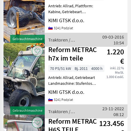
Antrieb: Allrad, Plattform:
Kabine, Getriebeart
Landmaschine: Stufenloses
KIMI GTSK d.o.o.
Getriebe nur im teile
3241 Podplat
verkaufen , fraegen fur preis
Traktoren Mäh- und
09-03-2016
Gebrauchtmaschine
Traktoren /
Bergtraks
10:54
Reform
Reform METRAC
1.220
h7x im teile
€
70 PS/51 kW
Bj. 2011
4000 h
inkl. 22 %
MwSt.
1.000 € exkl.
Antrieb: Allrad, Getriebeart
Landmaschine: Stufenloses
Getriebe traktor verkaufen
KIMI GTSK d.o.o.
nur im teile, stractor sell
3241 Podplat
only in parts Traktoren
Mäh- und Bergtraks
23-11-2022
Gebrauchtmaschine
Traktoren /
08:12
Reform
Reform METRAC
123.456
H6S TEILE