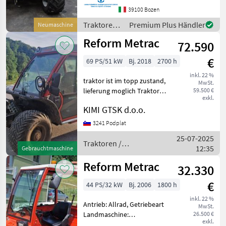
Höchstgeschwindigkeit in
39100 Bozen
km/h: 40 km/h, Abgasstufe:
Traktoren /
Premium Plus Händler
Neumaschine
-/Stage V
Reform
Reform Metrac
72.590
€
69 PS/51 kW
Bj. 2018
2700 h
inkl. 22 %
traktor ist im topp zustand,
MwSt.
lieferung moglich Traktoren
59.500 €
exkl.
Mäh- und Bergtraks
KIMI GTSK d.o.o.
3241 Podplat
25-07-2025
Traktoren /
12:35
Gebrauchtmaschine
Reform
Reform Metrac
32.330
€
44 PS/32 kW
Bj. 2006
1800 h
inkl. 22 %
Antrieb: Allrad, Getriebeart
MwSt.
Landmaschine:
26.500 €
exkl.
Schaltgetriebe, Plattform: