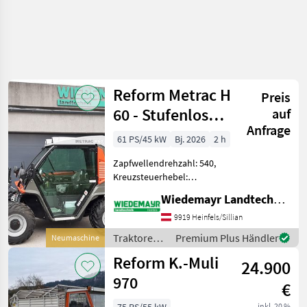
Reform Metrac H
Preis
60 - Stufenlos
auf
Anfrage
hydrostatisch
61 PS/45 kW
Bj. 2026
2 h
Zapfwellendrehzahl: 540,
Kreuzsteuerhebel:
elektrisch, Oberlenker
Wiedemayr Landtechnik GmbH
hinten: mechanisch,
Höchstgeschwindigkeit in
9919 Heinfels/Sillian
km/h: 40 km/h, Getriebeart
Traktoren /
Premium Plus Händler
Neumaschine
Landmaschine: Stufenloses
Reform
Reform K.-Muli
Getri
24.900
970
€
inkl. 20 %