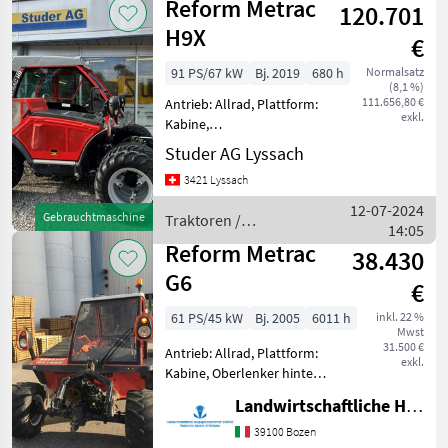
Reform Metrac
120.701
H9X
€
91 PS/67 kW
Bj. 2019
680 h
Normalsatz
(8,1 %)
111.656,80 €
Antrieb: Allrad, Plattform:
exkl.
Kabine,
Höchstgeschwindigkeit in
Studer AG Lyssach
km/h: 40 km/h, Aufladung:
3421 Lyssach
Turbolader, Fronthydraulik,
Frontzapfwelle,
12-07-2024
Gebrauchtmaschine
Traktoren /
Klimaanlage, Luftsitz, 4-Rad
14:05
Reform
Bremse, hydrau
Reform Metrac
38.430
G6
€
61 PS/45 kW
Bj. 2005
6011 h
inkl. 22 %
Mwst
31.500 €
Antrieb: Allrad, Plattform:
exkl.
Kabine, Oberlenker hinten:
mechanisch,
Landwirtschaftliche Hauptgen. Südtirol
Anhängevorrichtung:
manuell, Fronthydraulik,
39100 Bozen