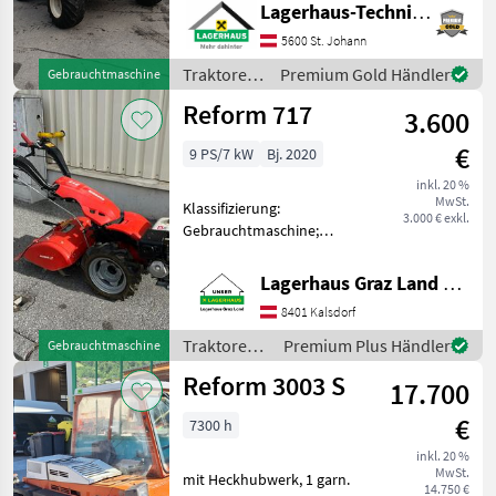
Lagerhaus-Technik St. Johann
& Heckhubwerk, Großes
Service frisch gemacht,
5600 St. Johann
guter Zustand nur 760
Traktoren
Premium Gold Händler
Gebrauchtmaschine
Stunden! Mit Type
/ Reform
Reform 717
3.600
€
9 PS/7 kW
Bj. 2020
inkl. 20 %
MwSt.
Klassifizierung:
3.000 € exkl.
Gebrauchtmaschine;
Weitere
Maschinenmerkmale: 4-
Lagerhaus Graz Land eGen
Takt Benzinmotor HONDA
8401 Kalsdorf
GX 270, 6, 3 KW / 8, 6 PS bei
3500 U/min 2 Vorwärts- und
Traktoren /
Premium Plus Händler
Gebrauchtmaschine
2 Rückwärtsgänge, Schn
Reform
Reform 3003 S
17.700
€
7300 h
inkl. 20 %
MwSt.
mit Heckhubwerk, 1 garn.
14.750 €