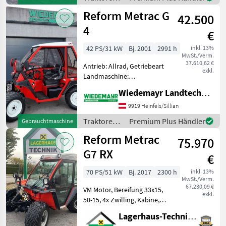
Turbolader
Reform
Reform Metrac G
42.500
4
€
42 PS/31 kW
Bj. 2001
2991 h
inkl. 13%
MwSt./Verm.
37.610,62 €
Antrieb: Allrad, Getriebeart
exkl.
Landmaschine:
Schaltgetriebe, Plattform:
Wiedemayr Landtechnik GmbH
Kabine,
Zapfwellendrehzahl: 540,
9919 Heinfels/Sillian
Höchstgeschwindigkeit in
Traktoren /
Premium Plus Händler
Gebrauchtmaschine
km/h: 30 km/h, Oberlenker
Reform
Reform Metrac
hinten: mechanis
75.970
G7 RX
€
70 PS/51 kW
Bj. 2017
2300 h
inkl. 13%
MwSt./Verm.
67.230,09 €
VM Motor, Bereifung 33x15,
exkl.
50-15, 4x Zwilling, Kabine,
FH+Hubwerk, Fanghaken
Lagerhaus-Technik Saalfelden
Kaufpreis inkl. 13% Mwst.