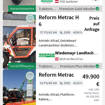
Wir bitten telefonisch oder
5760 Saalfelden
per Mail Ihren Besuch
Traktoren
Premium Gold Händler
Gebrauchtmaschine
bekanntzu
/ Reform
Reform Metrac H
Preis
6
auf
Anfrage
57 PS/42 kW
Bj. 2000
4500 h
Antrieb: Allrad, Getriebeart
Landmaschine: Stufenloses
Getriebe, Plattform: Kabine,
Wiedemayr Landtechnik GmbH
Zapfwellendrehzahl: 540,
Höchstgeschwindigkeit in
9919 Heinfels/Sillian
km/h: 40 km/h, Oberlenker
Traktoren /
Premium Plus Händler
Gebrauchtmaschine
hinten: me
Reform
Reform Metrac
49.900
€
63 PS/46 kW
Bj. 2002
4120 h
inkl. 13%
MwSt./Verm.
Antrieb: Allrad, Plattform:
44.159,29 €
Kabine,
exkl.
Zapfwellendrehzahl: 540,