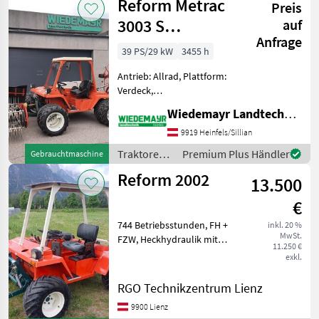
Reform Metrac
Preis
3003 S
auf
Anfrage
Komplettpaket
39 PS/29 kW
3455 h
Antrieb: Allrad, Plattform:
Verdeck,
Zapfwellendrehzahl: 540,
Wiedemayr Landtechnik GmbH
Höchstgeschwindigkeit in
km/h: 25 km/h,
9919 Heinfels/Sillian
Fronthydraulik,
Traktoren /
Premium Plus Händler
Gebrauchtmaschine
Frontzapfwelle, 4-Rad
Reform
Reform 2002
Bremse, Fahrzeugpapiere
13.500
vorhande
€
744 Betriebsstunden, FH +
inkl. 20 %
MwSt.
FZW, Heckhydraulik mit
11.250 €
Zapfwelle, voll
exkl.
funktionsfähig gebraucht
Traktoren Mäh- und
RGO Technikzentrum Lienz
Bergtraks
9900 Lienz