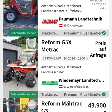
MwSt./Verm.
25.575,22 €
Antrieb: Allrad, Getriebeart
exkl.
Landmaschine: Stufenloses
Getriebe, Plattform: Kabine,
Paumann Landtechnik
Zapfwellendrehzahl: 540,
Fronthydraulik,
3300 Amstetten
Frontzapfwelle -
Traktoren /
Premium Plus Händler
Gebrauchtmaschine
Hydrostatischer
Reform
Reform G5X
Fahrantrieb
Preis
Metrac
auf
Anfrage
57 PS/42 kW
Bj. 2014
1900 h
Antrieb: Allrad, Getriebeart
Landmaschine:
Schaltgetriebe,
Wiedemayr Landtechnik GmbH
Zapfwellendrehzahl: 540,
Höchstgeschwindigkeit in
9919 Heinfels/Sillian
km/h: 40 km/h,
Traktoren /
Premium Plus Händler
Gebrauchtmaschine
Kreuzsteuerhebel:
Reform
Reform Mähtrac
elektrisch, Fronthydraulik,
43.900
F
G3