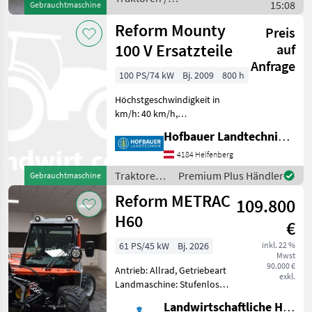
15:08
Gebrauchtmaschine
Zwillingsbereifung hinten
Reform
Kabine T
Reform Mounty
Preis
100 V Ersatzteile
auf
Anfrage
100 PS/74 kW
Bj. 2009
800 h
Höchstgeschwindigkeit in
km/h: 40 km/h,
Zapfwellendrehzahl:
Hofbauer Landtechnik GmbH
540/540E, Getriebeart
Landmaschine: Stufenloses
4184 Helfenberg
Getriebe, Antrieb: Allrad
Traktoren /
Premium Plus Händler
Gebrauchtmaschine
Brandschaden Traktoren
Reform
Reform METRAC
Mäh- und Be
109.800
H60
€
61 PS/45 kW
Bj. 2026
inkl. 22 %
Mwst
90.000 €
Antrieb: Allrad, Getriebeart
exkl.
Landmaschine: Stufenloses
Getriebe, Plattform: Kabine,
Landwirtschaftliche Hauptgen. Südtirol
Zapfwellendrehzahl: 540,