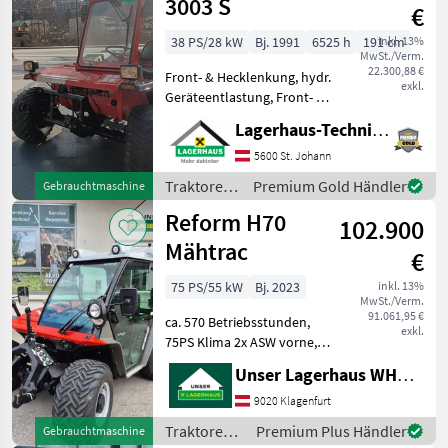
3003 S
€
38 PS/28 kW
Bj. 1991
6525 h
191 cm
inkl. 13%
MwSt./Verm.
22.300,88 €
Front- & Hecklenkung, hydr.
exkl.
Geräteentlastung, Front- &
Heckhubwerk,
Lagerhaus-Technik St. Johann
Zapfwellenkupplung,
Werkzeugkisten- und
5600 St. Johann
Tankdeckel neu, Sitz neu,
Traktoren
Premium Gold Händler
Gebrauchtmaschine
Großes Service frisch g
/ Reform
Reform H70
102.900
Mähtrac
€
75 PS/55 kW
Bj. 2023
inkl. 13%
MwSt./Verm.
91.061,95 €
ca. 570 Betriebsstunden,
exkl.
75PS Klima 2x ASW vorne,
2x ASW hinten, Terra
Unser Lagerhaus WHG, Kärnten, Klagenfurt
Bereifung 33x15, 5-15 65%
ohne Zwillingsräder, mech.
9020 Klagenfurt
Oberlenker vorne und
Traktoren /
Premium Plus Händler
Gebrauchtmaschine
hinten, ohne AHV Inf