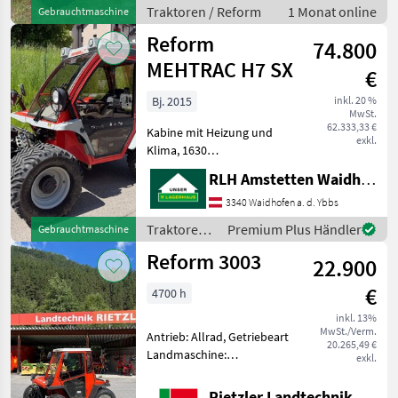
Traktoren / Reform
1 Monat online
Gebrauchtmaschine
Reform
74.800
MEHTRAC H7 SX
€
Bj. 2015
inkl. 20 %
MwSt.
62.333,33 €
Kabine mit Heizung und
exkl.
Klima, 1630
Betriebsstunden Traktoren
RLH Amstetten Waidhofen/Ybbs
Mäh- und Bergtraks
3340 Waidhofen a. d. Ybbs
Traktoren /
Premium Plus Händler
Gebrauchtmaschine
Reform
Reform 3003
22.900
€
4700 h
inkl. 13%
MwSt./Verm.
Antrieb: Allrad, Getriebeart
20.265,49 €
Landmaschine:
exkl.
Schaltgetriebe, Plattform:
Kabine, Fronthydraulik,
Rietzler Landtechnik