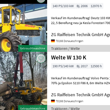
140 PS/103 kW
Bj. 2006
12970 h
Verkauf im Kundenauftrag! Deutz 103 KW 
22, 5 Bereifung neu ja Kesla Foresteri 7
Klemmbank Fahren mit Funk Traktor
ZG Raiffeisen Technik GmbH Ag
78166 Donaueschingen
Traktoren / Welte
Gebrauchtmaschine
Welte W 130 K
190 PS/140 kW
Bj. 2017
12500 h
Verkauf im Kundenauftrag! Volvo Penta 190 PS 28L-26 710/45-22, 5
70% ja Epsilon S110 F86 8, 6m Welte HZ
Flächendämpfer Fahrersitz, Rungenko
ZG Raiffeisen Technik GmbH Ag
78166 Donaueschingen
Traktoren / Welte
Gebrauchtmaschine