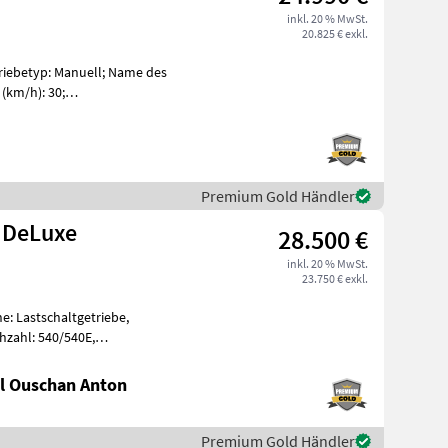
inkl. 20 % MwSt.
20.825 € exkl.
triebetyp: Manuell; Name des
(km/h): 30;
3500054; Hyd
Premium Gold Händler
 DeLuxe
28.500 €
inkl. 20 % MwSt.
23.750 € exkl.
e: Lastschaltgetriebe,
hzahl: 540/540E,
, Aufladung:
l Ouschan Anton
Premium Gold Händler