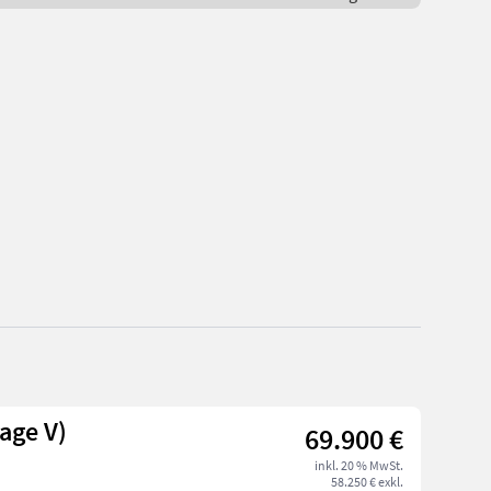
age V)
69.900 €
inkl. 20 % MwSt.
58.250 € exkl.