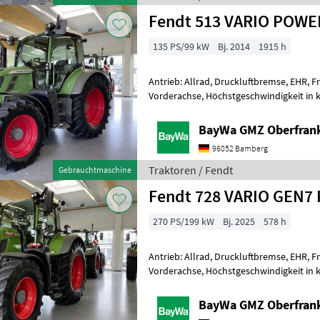
Fendt 513 VARIO POWE
135 PS/99 kW
Bj. 2014
1915 h
Antrieb: Allrad, Druckluftbremse, EHR, F
Vorderachse, Höchstgeschwindigkeit in 
Luftsitz, Fronthydraulik 1860 MM SPUR 
BayWa GMZ Oberfran
96052 Bamberg
Traktoren / Fendt
Gebrauchtmaschine
Fendt 728 VARIO GEN7
270 PS/199 kW
Bj. 2025
578 h
Antrieb: Allrad, Druckluftbremse, EHR, F
Vorderachse, Höchstgeschwindigkeit in k
Fronthydraulik 1 1. VENTIL FRONT 1/2"1
BayWa GMZ Oberfran