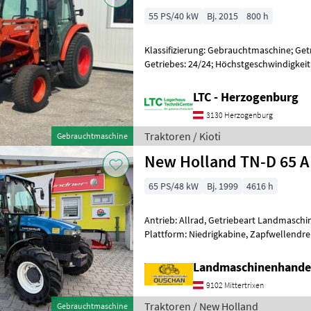
55 PS/40 kW
Bj. 2015
800 h
Klassifizierung: Gebrauchtmaschine; Ge
Getriebes: 24/24; Höchstgeschwindigkeit 
Seriennummer/Fahrgestellnummer: NN
LTC - Herzogenburg
3130 Herzogenburg
Traktoren / Kioti
Gebrauchtmaschine
New Holland TN-D 65 A
65 PS/48 kW
Bj. 1999
4616 h
Antrieb: Allrad, Getriebeart Landmaschin
Plattform: Niedrigkabine, Zapfwellendre
Höchstgeschwindigkeit in km/h: 40 km/h
Landmaschinenhande
9102 Mittertrixen
Traktoren / New Holland
Gebrauchtmaschine