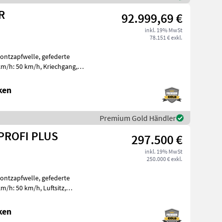
R
92.999,69 €
inkl. 19% MwSt
78.151 € exkl.
rontzapfwelle, gefederte
km/h: 50 km/h, Kriechgang,
HINTE
ken
Premium Gold Händler
 PROFI PLUS
297.500 €
inkl. 19% MwSt
250.000 € exkl.
rontzapfwelle, gefederte
m/h: 50 km/h, Luftsitz,
 2000
ken