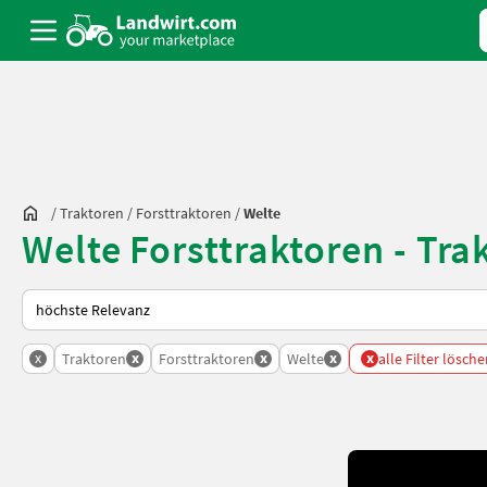
/
Traktoren
/
Forsttraktoren
/
Welte
Welte Forsttraktoren - Tr
So wird auf Landwirt.com sortiert
x
x
x
x
x
Traktoren
Forsttraktoren
Welte
alle Filter lösch