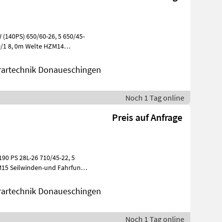
(140PS) 650/60-26, 5 650/45-
00/1 8, 0m Welte HZM14
en F
rartechnik Donaueschingen
Noch 1 Tag online
Preis auf Anfrage
M15 Seilwinden-und Fahrfunk
rartechnik Donaueschingen
Noch 1 Tag online