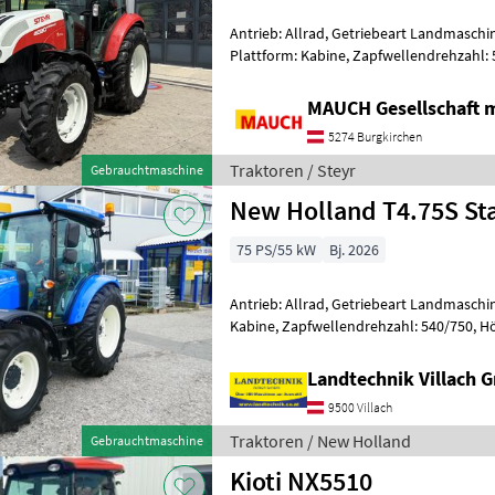
Antrieb: Allrad, Getriebeart Landmaschin
Plattform: Kabine, Zapfwellendrehzahl:
Höchstgeschwindigkeit in km/h: 40 km/h
MAUCH Gesellschaft m
5274 Burgkirchen
Traktoren / Steyr
Gebrauchtmaschine
New Holland T4.75S St
75 PS/55 kW
Bj. 2026
Antrieb: Allrad, Getriebeart Landmaschin
Kabine, Zapfwellendrehzahl: 540/750, H
40 km/h, Aufladung: Turbolader m
Landtechnik Villach
9500 Villach
Traktoren / New Holland
Gebrauchtmaschine
Kioti NX5510