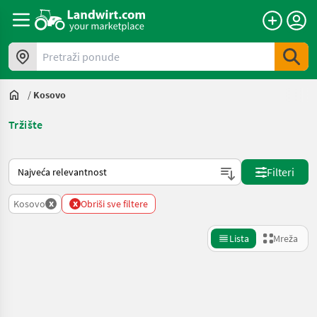
Pretraži ponude
/
Kosovo
Tržište
Način na koji sortira Landwirt.com
Filteri
x
x
Kosovo
Obriši sve filtere
Lista
Mreža