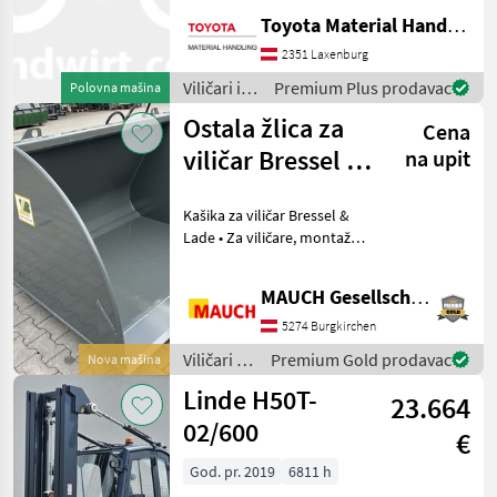
Toyota Material Handling Austria GmbH
2351 Laxenburg
Viličari i
Premium Plus prodavac
Polovna mašina
skladišna
Ostala žlica za
Cena
tehnika /
Toyota
viličar Bressel &
na upit
Lade
Kašika za viličar Bressel &
Lade • Za viličare, montaža
na postojeći nosač vilica
(ISO 2 - visina nosača vilica
MAUCH Gesellschaft m.b.H. & Co.KG
407 mm ili ISO 3 - visina
nosača vilica 508 mm) • V
5274 Burgkirchen
Viličari i
Premium Gold prodavac
Nova mašina
skladišna
Linde H50T-
23.664
tehnika /
Sonstige
02/600
€
God. pr. 2019
6811 h