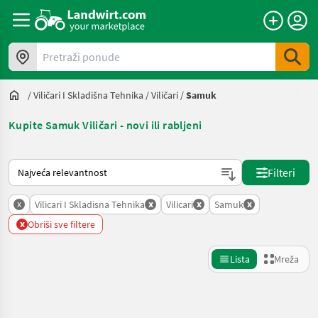
Pretraži ponude
/
Viličari I Skladišna Tehnika
/
Viličari
/
Samuk
Kupite Samuk Viličari - novi ili rabljeni
Način na koji sortira Landwirt.com
Filteri
x
x
x
x
Vilicari I Skladisna Tehnika
Vilicari
Samuk
x
Obriši sve filtere
Lista
Mreža