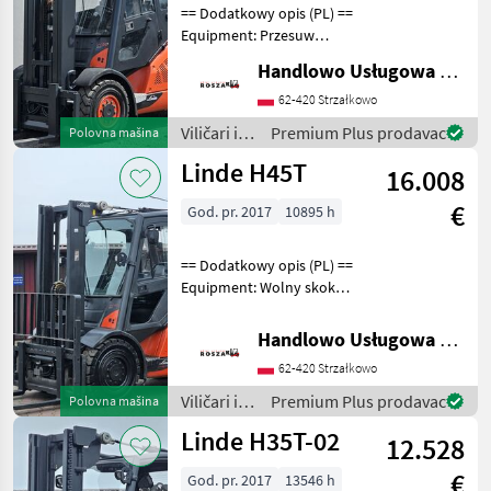
== Dodatkowy opis (PL) ==
Equipment: Przesuw
boczny, Pełna kabina,
Handlowo Usługowa Alanex Alan Roszak
Wolny skok wideł
Additional info: Stan:
62-420 Strzałkowo
Bardzo dobry, Możliwość
Viličari i
Premium Plus prodavac
Polovna mašina
UDT Gorivo: Gas, Tip tova: T
skladišna
Linde H45T
16.008
tehnika /
Linde
€
God. pr. 2017
10895 h
== Dodatkowy opis (PL) ==
Equipment: Wolny skok
wideł, Przesuw boczny,
Pełna kabina, Ogrzewanie
Handlowo Usługowa Alanex Alan Roszak
Additional info: Stan:
62-420 Strzałkowo
Bardzo dobry, Możliwość
UDT Gorivo: Gas
Viličari i
Premium Plus prodavac
Polovna mašina
skladišna
Linde H35T-02
12.528
tehnika /
Linde
€
God. pr. 2017
13546 h