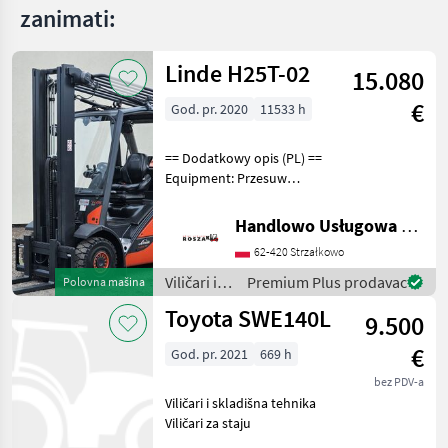
zanimati:
Linde H25T-02
15.080
€
God. pr. 2020
11533 h
== Dodatkowy opis (PL) ==
Equipment: Przesuw
boczny, Półkabina, Wolne
skok wideł Additional info:
Handlowo Usługowa Alanex Alan Roszak
Stan: Bardzo dobry,
62-420 Strzałkowo
Możliwośc UDT Gorivo: Gas,
Tip tova: Trip
Viličari i
Premium Plus prodavac
Polovna mašina
skladišna
Toyota SWE140L
9.500
tehnika /
Linde
€
God. pr. 2021
669 h
bez PDV-a
Viličari i skladišna tehnika
Viličari za staju