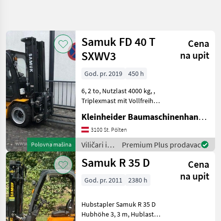
Precizirajte
pretragu
Samuk FD 40 T
Cena
Kategorija
Država
Filteri
4
SXWV3
na upit
God. pr. 2019
450 h
Prikaži 2
TRENUTNA
Resetuj
PUTANJA
rezultata
6, 2 to, Nutzlast 4000 kg, ,
Poljoprivredna
Triplexmast mit Vollfreihub
tehnika
5000 mm, Kabine mit
Kleinheider Baumaschinenhandel GmbH.
Vilicari I
Heizung, 3.und.. 4. Ventil,
Skladisna
Seitenschieber, Zinkenlänge
3100 St. Pölten
Tehnika
1200 mm, Vollgummireifen
Viličari i
Premium Plus prodavac
Polovna mašina
Vilicari
Viličar
skladišna
Samuk R 35 D
Cena
Samuk
tehnika /
Samuk
na upit
God. pr. 2011
2380 h
IZABERITE
KATEGORIJU
Hubstapler Samuk R 35 D
Samuk
Hubhöhe 3, 3 m, Hublast