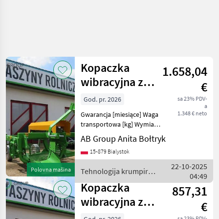
Kopaczka
1.658,04
wibracyjna z
€
wyrzutem
God. pr. 2026
sa 23% PDV-
a
bocznym Bomet
1.348 € neto
Gwarancja [miesiące] Waga
Urs
transportowa [kg] Wymiary
transportowe (DxSxW)
AB Group Anita Bołtryk
Zapotrzebowanie mocy
15-879 Bialystok
[KM]: Kopaczka wibracyjna z
wyrzutem do tyłu Bomet
22-10-2025
Polovna mašina
Tehnologija krumpira /
Ursa Z655/1 - dost
04:49
Bomet
Kopaczka
857,31
wibracyjna z
€
wyrzutem do
sa 23% PDV-