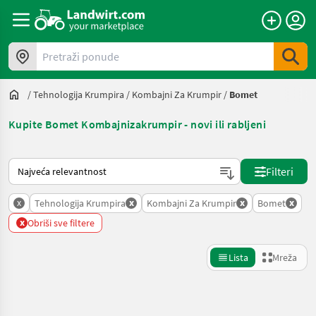
Pretraži ponude
/
Tehnologija Krumpira
/
Kombajni Za Krumpir
/
Bomet
Kupite Bomet Kombajnizakrumpir - novi ili rabljeni
Način na koji sortira Landwirt.com
Filteri
x
x
x
x
Tehnologija Krumpira
Kombajni Za Krumpir
Bomet
x
Obriši sve filtere
Lista
Mreža