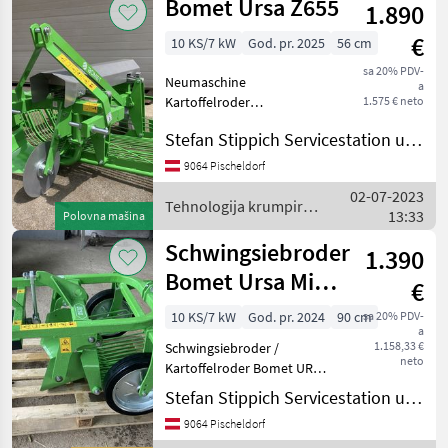
Bomet Ursa Z655
1.890
€
10 KS/7 kW
God. pr. 2025
56 cm
sa 20% PDV-
Neumaschine
a
Kartoffelroder
1.575 € neto
Schwingsiebroder Bomet
Stefan Stippich Servicestation und Handel
Ursa Z655 mit
Seitenauswurf
9064 Pischeldorf
Schwingsiebroder sind fürs
02-07-2023
Roden von Kartoffeln,
Tehnologija krumpira /
13:33
Polovna mašina
Rüben, Karotten und
Bomet
anderen Wurz
Schwingsiebroder
1.390
Bomet Ursa Mini
€
Z655
10 KS/7 kW
God. pr. 2024
90 cm
sa 20% PDV-
a
1.158,33 €
Schwingsiebroder /
neto
Kartoffelroder Bomet URSA
MINI Z655 - Anzahl der
Stefan Stippich Servicestation und Handel
Reihen: 1 - Breite des
9064 Pischeldorf
Geräts: ca. 90 cm - Breite