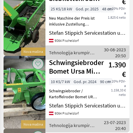
€
/ Kartoffelroder
25 KS/18 kW
God. pr. 2025
48 cm
sa 20% PDV-
a
UPUS Z 656
1.825 € neto
Neu Maschine der Preis ist
inklusive Zustellung
innerhalb Österreichs !!
Stefan Stippich Servicestation und Handel
Einreihiger
9064 Pischeldorf
Kartoffelsiebkettenroder /
Kartoffelroder Bomet UPUS
30-08-2023
Nova mašina
Tehnologija krumpira /
Z 656 : für Reihen
20:50
Bomet
Schwingsiebroder
1.390
Bomet Ursa Mini
€
Z655
10 KS/7 kW
God. pr. 2024
90 cm
sa 20% PDV-
a
1.158,33 €
Schwingsiebroder /
neto
Kartoffelroder Bomet URSA
MINI Z655 - Anzahl der
Stefan Stippich Servicestation und Handel
Reihen: 1 - Breite des
9064 Pischeldorf
Geräts: ca. 90 cm - Breite
des Schwertes: ca. 45 cm -
23-07-2023
Nova mašina
Tehnologija krumpira /
Max. Ar
20:40
Bomet