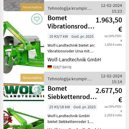
900 mm - Breite des
12-02-2024
Nova mašina
Tehnologija krumpira /
Schwertes:
15:23
Bomet
Bomet
1.963,50
Vibrationsroder |
€
Kartoffelroder |
10 KS/7 kW
God. pr. 2025
sa 19% PDV-
a
Erntemaschine
1.650 € neto
Wolf-Landtechnik bietet an:
Vibrationsroder Ursa mit
seitlichem Auswurf –
Wolf-Landtechnik GmbH
Effiziente Ernte für
02827 Görlitz
Wurzelgemüse Der
Vibrationsroder Ursa mit
12-02-2024
Nova mašina
Tehnologija krumpira /
seitlichem Auswurf ist spezi
15:14
Bomet
Bomet
2.677,50
Siebkettenroder
€
1 reihig PROFI-
25 KS/18 kW
God. pr. 2023
sa 19% PDV-
a
Gerät | Kartoffel
2.250 € neto
Wolf-Landtechnik GmbH
bietet Siebkettenroder 1
Reihig inkl. Gummischutz