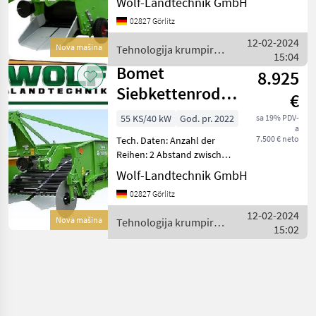
Wolf-Landtechnik GmbH
an. Produktivität: 0, 1 ha/h
02827 Görlitz
Gewicht : 245 Kg Abstand
zw. den Reihen:
12-02-2024
Nova mašina
Tehnologija krumpira /
15:04
Bomet
Bomet
8.925
Siebkettenroder
€
2 reihig PROFI
55 KS/40 kW
God. pr. 2022
sa 19% PDV-
a
Upus Z656/2
7.500 € neto
Tech. Daten: Anzahl der
Reihen: 2 Abstand zwischen
den Reihen: 700 - 750mm
Wolf-Landtechnik GmbH
Anzahl der Förderbänder: 2
02827 Görlitz
Produktivität: 0, 5 ha/h
Gewicht der Maschine:
12-02-2024
Nova mašina
Tehnologija krumpira /
860kg Kraftbedar
15:02
Bomet