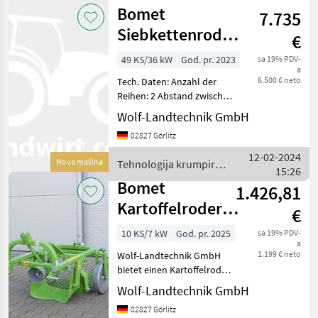
Bomet
7.735
Siebkettenroder
€
2 reihig PROFI
49 KS/36 kW
God. pr. 2023
sa 19% PDV-
a
Upus Z656/1
6.500 € neto
Tech. Daten: Anzahl der
Reihen: 2 Abstand zwischen
den Reihen: 625 - 675mm
Wolf-Landtechnik GmbH
Anzahl der Förderbänder: 2
02827 Görlitz
Stück Produktivität: 0, 4
ha/h Gewicht der Maschine:
12-02-2024
Nova mašina
Tehnologija krumpira /
800kg Kra
15:26
Bomet
Bomet
1.426,81
Kartoffelroder
€
MINI |
10 KS/7 kW
God. pr. 2025
sa 19% PDV-
a
Schwingsiebroder
1.199 € neto
Wolf-Landtechnik GmbH
| Kartoff
bietet einen Kartoffelroder
Mini an. Kartoffelroder -
Wolf-Landtechnik GmbH
MINI- - Anzahl der Reihen:
02827 Görlitz
1 - Breite des Geräts: ca.