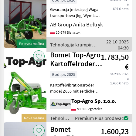
God. pr. 2026
a
tyłu Bomet Urs
697 € neto
Gwarancja [miesiące] Waga
transportowa [kg] Wymiary
transportowe (DxSxW)
AB Group Anita Bołtryk
Zapotrzebowanie mocy
15-879 Bialystok
[KM]: Kopaczka wibracyjna z
wyrzutem do tyłu Bomet
22-10-2025
Polovna mašina
Tehnologija krumpira /
Ursa Z655/1 - dost
04:30
Bomet
Bomet Top-Agro
1.783,50
Kartoffelroder
€
Vibrations
God. pr. 2025
sa 23% PDV-
a
!!NEU!! Seit
1.450 € neto
Kartoffelvibrationsroder
model Z655 mit seitlichem
Auswurf Preis 1450 € netto
Top-Agro Sp. z.o.o.
Technische Daten: Symbol
Z655 Reihenanzahl (stk) 1
59-900 Zgorzelec
Arbeitstiefe (cm) bis 20
Tehnologija
Premium Plus prodavac
Nova mašina
krumpira
Bomet
1.600,23
/ Bomet