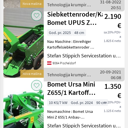
des Schwertes: ca. 45 cm -
31-08-2022
Nova mašina
Tehnologija krumpira /
Max. Ar
20:51
Bomet
Siebkettenroder/Kartoffelr
2.190
Bomet UPUS Z
€
656
God. pr. 2025
48 cm
sa 20% PDV-
a
1.825 € neto
Nau Maschine : Einreihiger
Kartoffelsiebkettenroder /
Kartoffelroder Bomet UPUS
Stefan Stippich Servicestation und Handel
Z 656 : für Reihenabstand :
9064 Pischeldorf
62, 5cm-75, 00cm -
Leistungsbedarf ab 25 PS,
20-09-2021
Nova mašina
Tehnologija krumpira /
06:08
Bomet
Bomet Ursa Mini
1.350
Z655/1 Kartoffel
€
Schwingsiebroder
10 KS/7 kW
God. pr. 2024
90 cm
sa 20% PDV-
a
1.125 € neto
Neumaschine : Bomet Ursa
Mini Z 655/1 Anbau-
Schwingsiebroder mit
Stefan Stippich Servicestation und Handel