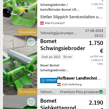
a
1.158,33 €
Schwingsiebroder /
neto
Kartoffelroder Bomet URSA
MINI Z655 - Anzahl der
Stefan Stippich Servicestation und Handel
Reihen: 1 - Breite des
9064 Pischeldorf
Geräts: ca. 90 cm - Breite
des Schwertes: ca. 45 cm -
27-08-2024
Nova mašina
Tehnologija krumpira /
Max. Ar
16:12
Bomet
Bomet
1.750
Schwingsiebroder
€
God. pr. 2023
50 cm
sa PDV-om
1.548,67 €
neto
Neuer Bomet
Schwingsiebroder
Kartoffelroder Sofort
Hofbauer Landtechnik GmbH
Verfügbar !!! Vrsta uređaja
za odvajanje: Bez podjele,
4184 Helfenberg
Konstrukcija/ karoserija:
Tehnologija
Premium Plus prodavac
Nova mašina
Vučeno Tehnologija
krumpira
Bomet
krumpira Komba
2.190
/ Bomet
Siebkettenroder