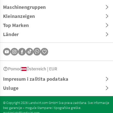
Maschinengruppen
Kleinanzeigen
Top Marken
Länder
Pomoć
Österreich | EUR
Impresum i zaštita podataka
Usluge
© Copyright 2026 Landwirt.com GmbH Sva prava zadržana. Sve informacije
bez garancije – moguće štampane i tipografske greške.
marktplatz@landwirt.com