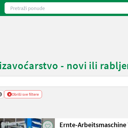
Pretraži ponude
zavoćarstvo - novi ili rablje
x
x
Obriši sve filtere