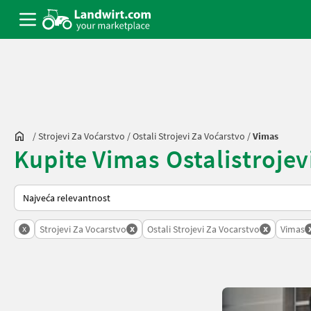
/
Strojevi Za Voćarstvo
/
Ostali Strojevi Za Voćarstvo
/
Vimas
Kupite Vimas Ostalistrojevi
Način na koji sortira Landwirt.com
x
x
x
Strojevi Za Vocarstvo
Ostali Strojevi Za Vocarstvo
Vimas