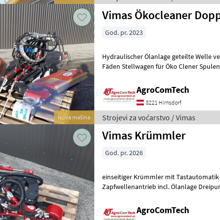
Vimas Ökocleaner Dopp
God. pr. 2023
Hydraulischer Ölanlage geteilte Welle verlängerte Rotorwelle mit 9
Fäden Stellwagen für Öko Clener Spulen
Faden Strojevi za voćarstvo
AgroComTech
8221 Hirnsdorf
Strojevi za voćarstvo / Vimas
Nova mašina
Vimas Krümmler
God. pr. 2026
einseitiger Krümmler mit Tastautomatik hydraulisches Steuergerät
Zapfwellenantrieb incl. Ölanlage Dreipunktrahmen Parallelogramm
Front für Traktoren Von
AgroComTech