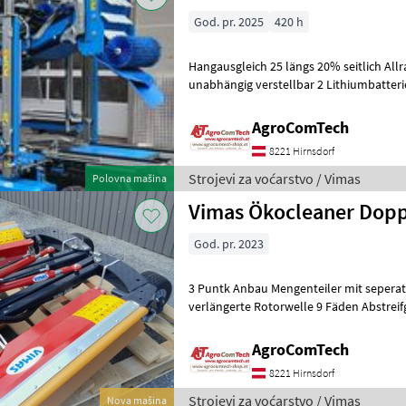
God. pr. 2025
420 h
Hangausgleich 25 längs 20% seitlich All
unabhängig verstellbar 2 Lithiumbatteri
Eigengewicht 1320kg +Förderbänder
AgroComTech
8221 Hirnsdorf
Strojevi za voćarstvo / Vimas
Polovna mašina
Vimas Ökocleaner Dopp
God. pr. 2023
3 Puntk Anbau Mengenteiler mit seperaten EI
verlängerte Rotorwelle 9 Fäden Abstreifgummi für Ju
Spulenführung für zusät
AgroComTech
8221 Hirnsdorf
Strojevi za voćarstvo / Vimas
Nova mašina