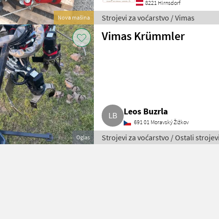
8221 Hirnsdorf
Strojevi za voćarstvo / Vimas
Nova mašina
Vimas Krümmler
Leos Buzrla
691 01 Moravský Žižkov
Strojevi za voćarstvo / Ostali strojev
Oglas