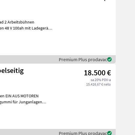
rad 2 Arbeitsbühnen
en 48 V 100ah mit Ladegerät
Premium Plus prodavac
elseitig
18.500 €
sa 20% PDV-a
15.416,67 € neto
N AUS MOTOREN
nganlagen
zlichen Fäden Str
Premium Plus prodavac