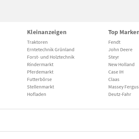
Kleinanzeigen
Top Marke
Traktoren
Fendt
Erntetechnik Grünland
John Deere
Forst- und Holztechnik
Steyr
Rindermarkt
New Holland
Pferdemarkt
Case IH
Futterbörse
Claas
Stellenmarkt
Massey Fergu
Hofladen
Deutz-Fahr