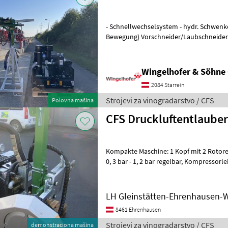
- Schnellwechselsystem - hydr. Schwenk
Bewegung) Vorschneider/Laubschneider Überzeile - Querstück
einseitig mit Schnellwechselsystem
Wingelhofer & Söhn
2084 Starrein
Strojevi za vinogradarstvo / CFS
Polovna mašina
CFS Druckluftentlauber
Kompakte Maschine: 1 Kopf mit 2 Rotoren mit je 1
0, 3 bar - 1, 2 bar regelbar, Kompressorleistung ca.600m3/h,
hydraulischer Seitenverschub, hydrauli
LH Gleinstätten-Ehrenhausen-W
8461 Ehrenhausen
Strojevi za vinogradarstvo / CFS
demonstraciona mašina