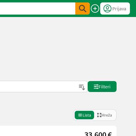
Prijava
Filteri
Lista
Mreža
33.600 €