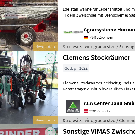
Edelstahlwanne für Lebensmittel und meh
Tridem Zweiachser mit Drehschemel Sag
Größe / Breifung / Zubehör, dann be
Agrarsysteme Hornun
73485 Zöbingen
Strojevi za vinogradarstvo / Sonstig
Nova mašina
Clemens Stockräumer
God. pr. 2022
Clemens Stockräumer beidseitig, Radius SL+ mit Zinkenkreisel, SB 2
Geräteträger, Aushub hydraulisch Links und Rechts, Arbeitsbreite
2400 - 3400 mm, inkl. Ventilblock
ACA Center Janu Gm
2201 Gerasdorf
Strojevi za vinogradarstvo / Clemen
Nova mašina
Sonstige VIMAS Zwisc