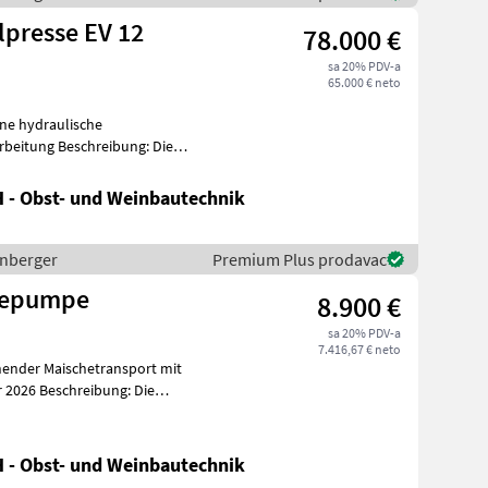
lpresse EV 12
78.000 €
sa 20% PDV-a
65.000 € neto
ne hydraulische
reibung: Die
h
 - Obst- und Weinbautechnik
enberger
Premium Plus prodavac
hepumpe
8.900 €
sa 20% PDV-a
7.416,67 € neto
ender Maischetransport mit
m
 - Obst- und Weinbautechnik