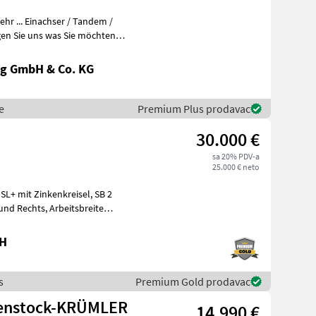
r ... Einachser / Tandem /
en Sie uns was Sie möchten
g GmbH & Co. KG
e
Premium Plus prodavac
30.000 €
sa 20% PDV-a
25.000 € neto
bH
s
Premium Gold prodavac
henstock-KRÜMLER
14.990 €