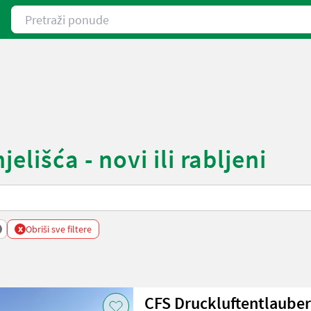
Pretraži ponude
elišća - novi ili rabljeni
x
Obriši sve filtere
CFS Druckluftentlauber