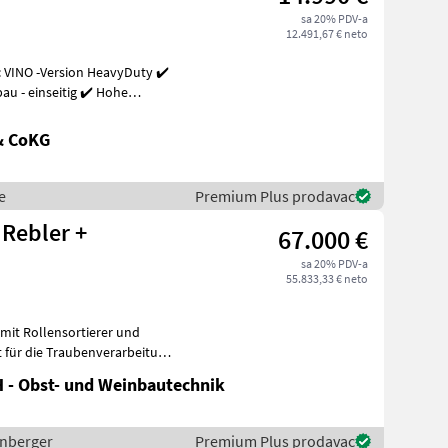
sa 20% PDV-a
12.491,67 € neto
 VINO -Version HeavyDuty ✔️
u - einseitig ✔️ Hohe
& CoKG
e
Premium Plus prodavac
 Rebler +
67.000 €
sa 20% PDV-a
55.833,33 € neto
mit Rollensortierer und
t für die Traubenverarbeitung
 - Obst- und Weinbautechnik
enberger
Premium Plus prodavac