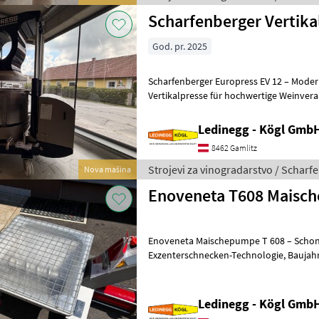
Scharfenberger Vertika
God. pr. 2025
Scharfenberger Europress EV 12 – Moder
Vertikalpresse für hochwertige Weinverarbeitung Besch
Scharfenberger Europress EV 12 ist eine 
Ledinegg - Kögl GmbH
8462 Gamlitz
Strojevi za vinogradarstvo / Scharf
Nova mašina
Enoveneta T608 Maisc
Enoveneta Maischepumpe T 608 – Schon
Exzenterschnecken-Technologie, Baujahr 2026 Beschreibung: Die
Enoveneta Maischepumpe T 608 aus de
Ledinegg - Kögl GmbH