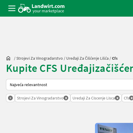
/
Strojevi Za Vinogradarstvo
/
Uređaji Za Čišćenje Lišća
/
Cfs
Kupite CFS Uređajizačišćenj
Način na koji sortira Landwirt.com
x
x
x
x
Strojevi Za Vinogradarstvo
Uredaji Za Ciscenje Lisca
Cfs