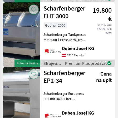
kleineren Traktoren
za
Scharfenberger
problemlos möglich!
19.800
vinogradarstvo
/ Sonstige
EHT 3000
€
God. pr. 2000
sa PDV-om
17.522,12 €
neto
Scharfenberger-Tankpresse
mit 3000-l-Presskorb, große
Einfüllöffnungen mit
Duben Josef KG
verschiebbaren Türen,
vollautomatische
3710 Ziersdorf
Steuerung, Display seitlich,
Strojevi
Premium Plus prodavac
Polovna mašina
Zentralbefüllungsansch
za
Scharfenberger
Cena
vinogradarstvo
/
EP2-34
na upit
Scharfenberger
Scharfenberger Europress
EP2 mit 3400 Liter
Presskorbinhalt, Tank-
Presssystem,
Duben Josef KG
Displaysteuerung mit