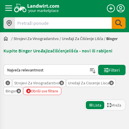
Pretraži ponude
/
Strojevi Za Vinogradarstvo
/
Uređaji Za Čišćenje Lišća
/
Binger
Kupite Binger Uređajizačišćenjelišća - novi ili rabljeni
Način na koji sortira Landwirt.com
Filteri
x
x
x
Strojevi Za Vinogradarstvo
Uredaji Za Ciscenje Lisca
x
x
Binger
Obriši sve filtere
Lista
Mreža