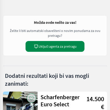
Možda ovde nešto za vas!
Želite li biti automatski obavešteni o novim ponudama za ovu
pretragu?
Uključi agenta za pretragu
Dodatni rezultati koji bi vas mogli
zanimati:
Scharfenberger
14.500
Euro Select
€