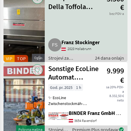
/
Della Toffola
€
Scharfenberger
1.600 l
bez PDV-a
Franz Stockinger
2020 Hollabrunn
Strojevi za
24 dana onlajn
VIP
TOP
Oglas
vinogradarstvo /
Sonstige EcoLine
9.999
Strojevi za
podrumarstvo
Automat.
€
Zwischenstockmäher
God. pr. 2025
1 h
sa 20% PDV-
a
Ostraticky
8.332,50 €
✨ EcoLine
neto
Zwischenstockmäh-
Kombination ✔️ Modell:
BINDER Franz GmbH & CoKG
Ostraticky MSO-400HP ✔️
durch Eigenölversorgung
3654 Raxendorf
ist Mähen auch ✔️ mit
Strojevi
Premium Plus prodavac
Polovna mašina