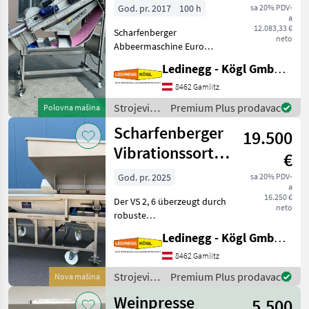
God. pr. 2017
100 h
sa 20% PDV-
a
12.083,33 €
Scharfenberger
neto
Abbeermaschine Euro
Select – sehr schonendes
Ledinegg - Kögl GmbH - Obst- und Weinbautechnik
Abbeeren, komplett aus
Edelstahl Beschreibung: Die
8462 Gamlitz
Scharfenberger Euro Select
Strojevi
Premium Plus prodavac
Polovna mašina
wurde für ein besonders
za
Scharfenberger
19.500
vinogradarstvo
/
Vibrationssortiertisch
€
Scharfenberger
VS 2,6
God. pr. 2025
sa 20% PDV-
a
16.250 €
Der VS 2, 6 überzeugt durch
neto
robuste
Edelstahlausführung, hohe
Ledinegg - Kögl GmbH - Obst- und Weinbautechnik
Leistungsfähigkeit und
praxisgerechte Ausstattung.
8462 Gamlitz
Mit seiner flexiblen
Strojevi
Premium Plus prodavac
Nova mašina
Bauweise und der
za
Vibrationsaustr
Weinpresse
5.500
vinogradarstvo