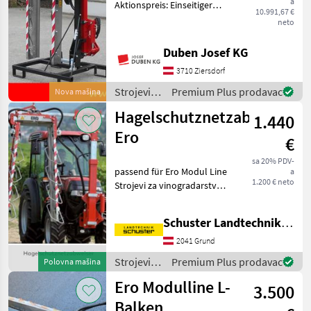
a
Aktionspreis: Einseitiger
10.991,67 €
Überzeilenlaubschneider
MARKETPLACE
neto
inkl. 5 + 1 + 5
Edelstahlmesser,
Ponude
Duben Josef KG
Marketplace
Oglasi
Schnittlänge 165 cm,
trgovaca
3710 Ziersdorf
Hubrahmen mit 800 mm
Hub und hydraul
Strojevi
Premium Plus prodavac
Nova mašina
za
Hagelschutznetzabweiser
1.440
vinogradarstvo
/ Ero
Ero
€
sa 20% PDV-
passend für Ero Modul Line
a
1.200 € neto
Strojevi za vinogradarstvo
Rezačice lišća
Schuster Landtechnik Grund
2041 Grund
Strojevi
Premium Plus prodavac
Polovna mašina
za
Ero Modulline L-
3.500
vinogradarstvo
/ Ero
Balken