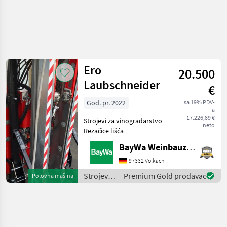
Ero
20.500
Laubschneider
€
God. pr. 2022
sa 19% PDV-
a
17.226,89 €
Strojevi za vinogradarstvo
neto
Rezačice lišća
BayWa Weinbauzentrum Volkach
97332 Volkach
Strojevi
Premium Gold prodavac
Polovna mašina
za
vinogradarstvo
/ Ero