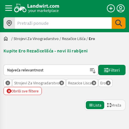
Pretraži ponude
/
Strojevi Za Vinogradarstvo
/
Rezačice Lišća
/
Ero
Kupite Ero Rezačicelišća - novi ili rabljeni
Način na koji sortira Landwirt.com
Filteri
x
x
x
x
Strojevi Za Vinogradarstvo
Rezacice Lisca
Ero
x
Obriši sve filtere
Lista
Mreža