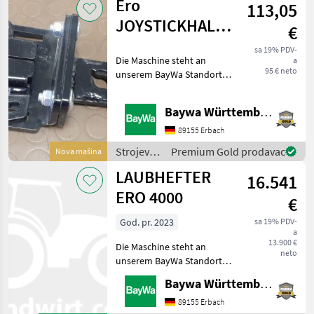
Ero
113,05
vinogradarstvo
/ Ero
JOYSTICKHALTER
€
FS4439RP
sa 19% PDV-
Die Maschine steht an
a
95 € neto
unserem BayWa Standort in
DE 74336
BrackenheimGerne steht
Baywa Württemberg
Ihnen Herr Stein unter Tel.:
015116104371 für Ihre
89155 Erbach
Anfrage zur Verfügung!ERO
Strojevi
Premium Gold prodavac
Nova mašina
Joystick
za
LAUBHEFTER
16.541
vinogradarstvo
/ Ero
ERO 4000
€
God. pr. 2023
sa 19% PDV-
a
13.900 €
Die Maschine steht an
neto
unserem BayWa Standort in
DE 74336
Baywa Württemberg
BrackenheimGerne steht
Ihnen Herr Stein unter Tel.:
89155 Erbach