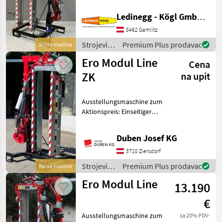
Binger
Großbetrieben seit
Ledinegg - Kögl GmbH - Obst- und Weinbautechnik
Jahrzehnten Beschreibung:
Der ERO Profil
8462 Gamlitz
Pellenc
Laubschneider Modulline
Strojevi
Premium Plus prodavac
Nova mašina
Überzeile
Clemens
za
Ero Modul Line
Cena
vinogradarstvo
/ Ero
ZK
na upit
Conpexim
Rinieri
Ausstellungsmaschine zum
Aktionspreis: Einseitiger
Prikaži
Überzeilenlaubschneider
sve (9)
mit Z-Kinematik-
Duben Josef KG
Ausschwenkvorrichtung,
MODEL
inkl. 5 + 1 + 5
3710 Ziersdorf
Edelstahlmesser,
Strojevi
Premium Plus prodavac
Nova mašina
Schnittlänge 165 c
za
Ero Modul Line
13.190
vinogradarstvo
LAUBHEFTER
ERO 4000
/ Ero
€
Modul
Ausstellungsmaschine zum
sa 20% PDV-
Line