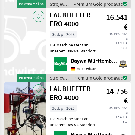
0151 1610 4371 für Ihre
Strojevi
Premium Gold prodavac
Polovna mašina
Anfrage zur Verfügung!ERO-
za
LAUBHEFTER
Laubhe
16.541
vinogradarstvo
/ Ero
ERO 4000
€
God. pr. 2023
sa 19% PDV-
a
13.900 €
Die Maschine steht an
neto
unserem BayWa Standort in
DE 74336
Baywa Württemberg
BrackenheimGerne steht
Ihnen Herr Stein unter Tel.:
89155 Erbach
0151 1610 4371 für Ihre
Strojevi
Premium Gold prodavac
Polovna mašina
Anfrage zur Verfügung!ERO-
za
LAUBHEFTER
Laubhe
14.756
vinogradarstvo
/ Ero
ERO 4000
€
God. pr. 2023
sa 19% PDV-
a
12.400 €
Die Maschine steht an
neto
unserem BayWa Standort in
DE 74076 Heilbronn.Gerne
Baywa Württemberg