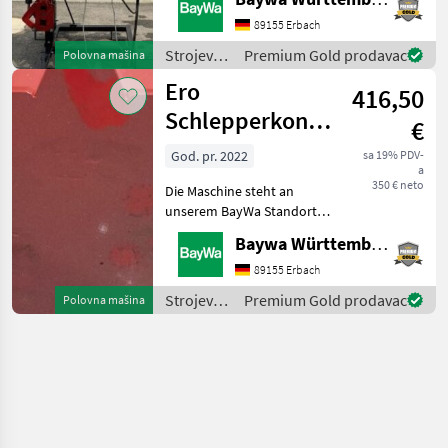
steht Ihnen Herr Burk unter
Tel.: 0151 1610 4568 für Ihre
89155 Erbach
Anfrage zur Verfügung!ERO
Strojevi
Premium Gold prodavac
Polovna mašina
Laubheft
za
Ero
416,50
vinogradarstvo
/ Ero
Schlepperkonsole
€
PB3704RW
God. pr. 2022
sa 19% PDV-
a
350 € neto
Die Maschine steht an
unserem BayWa Standort in
DE 74336
Baywa Württemberg
BrackenheimGerne steht
Ihnen Herr Stein unter Tel.:
89155 Erbach
015116104371 für Ihre
Strojevi
Premium Gold prodavac
Polovna mašina
Anfrage zur
za
Verfügung!Schlepperkon
vinogradarstvo
/ Ero