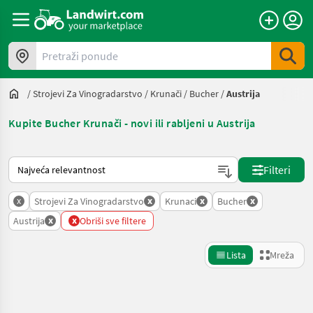
Pretraži ponude
/
Strojevi Za Vinogradarstvo
/
Krunači
/
Bucher
/
Austrija
Kupite Bucher Krunači - novi ili rabljeni u Austrija
Način na koji sortira Landwirt.com
Filteri
x
x
x
x
Strojevi Za Vinogradarstvo
Krunaci
Bucher
x
x
Austrija
Obriši sve filtere
Lista
Mreža