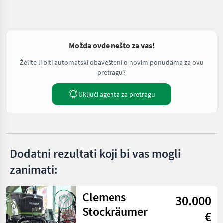
Možda ovde nešto za vas!
Želite li biti automatski obavešteni o novim ponudama za ovu
pretragu?
Uključi agenta za pretragu
Dodatni rezultati koji bi vas mogli
zanimati:
Clemens
30.000
Stockräumer
€