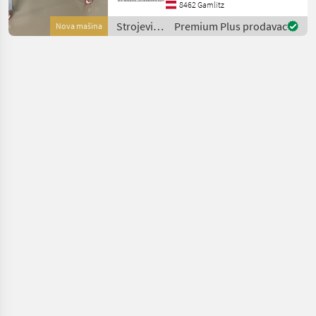
Leistungs-Verhältnis
8462 Gamlitz
Beschreibung: Der
Strojevi
Premium Plus prodavac
Nova mašina
Enoveneta Rebler Top 5 ist
za
eine kompakte, hochw
vinogradarstvo
/ Sonstige