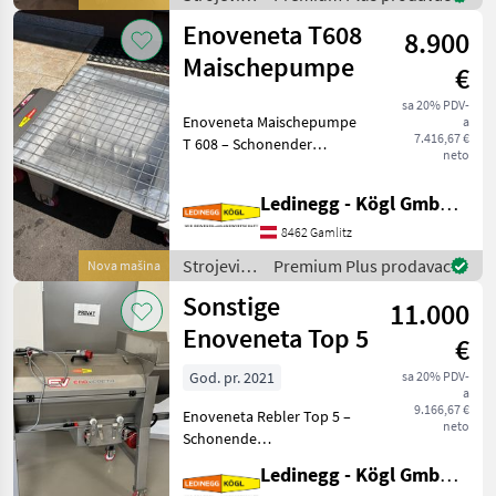
Scharfenberger Europress
za
Enoveneta T608
EV 12 ist eine h
8.900
vinogradarstvo
/
Maischepumpe
€
Scharfenberger
sa 20% PDV-
Enoveneta Maischepumpe
a
7.416,67 €
T 608 – Schonender
neto
Maischetransport mit
Exzenterschnecken-
Ledinegg - Kögl GmbH - Obst- und Weinbautechnik
Technologie, Baujahr 2026
Beschreibung: Die
8462 Gamlitz
Enoveneta Maischepumpe
Strojevi
Premium Plus prodavac
Nova mašina
T 608 aus dem
za
Sonstige
11.000
vinogradarstvo
/
Enoveneta Top 5
€
Enoveneta
God. pr. 2021
sa 20% PDV-
a
9.166,67 €
Enoveneta Rebler Top 5 –
neto
Schonende
Abbeermaschine mit
Ledinegg - Kögl GmbH - Obst- und Weinbautechnik
herausragendem Preis-