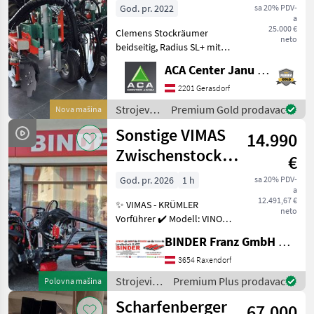
God. pr. 2022
sa 20% PDV-
a
25.000 €
Clemens Stockräumer
neto
beidseitig, Radius SL+ mit
Zinkenkreisel, SB 2
ACA Center Janu GmbH
Geräteträger, Aushub
hydraulisch Links und
2201 Gerasdorf
Rechts, Arbeitsbreite 2400 -
Strojevi
Premium Gold prodavac
Nova mašina
3400 mm, inkl. Ventilblock
za
Sonstige VIMAS
14.990
vinogradarstvo
/
Zwischenstock-
€
Clemens
KRÜMLER
God. pr. 2026
1 h
sa 20% PDV-
a
12.491,67 €
✨ VIMAS - KRÜMLER
neto
Vorführer ✔️ Modell: VINO -
Version HeavyDuty ✔️ in
BINDER Franz GmbH & CoKG
serienmäßiger Ausführung
✔️ Heckanbau - einseitig ✔️
3654 Raxendorf
Hohe
Strojevi
Premium Plus prodavac
Polovna mašina
Arbeitsgeschwindigkeit bis
za
Scharfenberger
zu 5, 5
67.000
vinogradarstvo