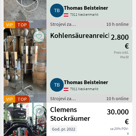
Thomas Beisteiner
7311 Neckenmarkt
Poslovni pružalac
Strojevi za
10 h online
VIP
TOP
usluga
vinogradarstvo / Strojevi
Kohlensäureanreicherungsg
2.800
za podrumarstvo
€
Preis inkl.
MwSt
Thomas Beisteiner
7311 Neckenmarkt
Poslovni pružalac
Strojevi za
10 h online
VIP
TOP
usluga
vinogradarstvo / Strojevi
Clemens
30.000
za podrumarstvo
Stockräumer
€
God. pr. 2022
sa 20% PDV-
a