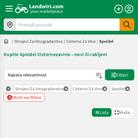
Pretraži ponude
/
Strojevi Za Vinogradarstvo
/
Cisterne Za Vino
/
Speidel
Kupite Speidel Cisternezavino - novi ili rabljeni
Način na koji sortira Landwirt.com
Filteri
x
x
x
x
Strojevi Za Vinogradarstvo
Cisterne Za Vino
Speidel
x
Obriši sve filtere
Lista
Mreža