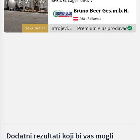
SPEIDEL Lager- und
Letina
Immervolltanks zu
Bruno Beer Ges.m.b.H.
AKTIONSPREISEN prompt
verfügbar. Strojevi za
2601 Sollenau
MARKETPLACE
vinogradarstvo Cisterne za
Strojevi
Premium Plus prodavac
Nova mašina
vino
Ponude
za
Marketplace
Oglasi
trgovaca
vinogradarstvo
/ Speidel
Dodatni rezultati koji bi vas mogli