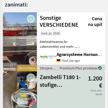
zanimati:
Sonstige
Cena
VERSCHIEDENE
na upit
God. pr. 2026
Edelstahlwanne für
Lebensmittel und mehr ...
Einachser / Tandem /
Agrarsysteme Hornung GmbH & Co. KG
Tridem Zweiachser mit
Drehschemel Sagen Sie uns
73485 Zöbingen
was Sie möchten Größe /
Strojevi
Premium Plus prodavac
Nova mašina
Breifung / Zubehör, dann
za
be
Zambelli T180 1-
1.200
vinogradarstvo
/ Sonstige
stufige
€
Impellerpumpe
Preis inkl.
MwSt