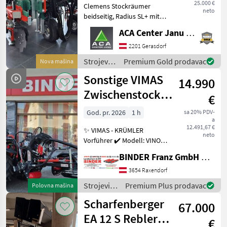
25.000 €
Clemens Stockräumer
neto
beidseitig, Radius SL+ mit
Zinkenkreisel, SB 2
ACA Center Janu GmbH
Geräteträger, Aushub
hydraulisch Links und
2201 Gerasdorf
Rechts, Arbeitsbreite 2400 -
Strojevi
Premium Gold prodavac
Nova mašina
3400 mm, inkl. Ventilblock
za
Sonstige VIMAS
14.990
vinogradarstvo
/
Zwischenstock-
€
Clemens
KRÜMLER
God. pr. 2026
1 h
sa 20% PDV-
a
12.491,67 €
✨ VIMAS - KRÜMLER
neto
Vorführer ✔️ Modell: VINO -
Version HeavyDuty ✔️ in
BINDER Franz GmbH & CoKG
serienmäßiger Ausführung
✔️ Heckanbau - einseitig ✔️
3654 Raxendorf
Hohe
Strojevi
Premium Plus prodavac
Polovna mašina
Arbeitsgeschwindigkeit bis
za
Scharfenberger
zu 5, 5
67.000
vinogradarstvo
/ Sonstige
EA 12 S Rebler +
€