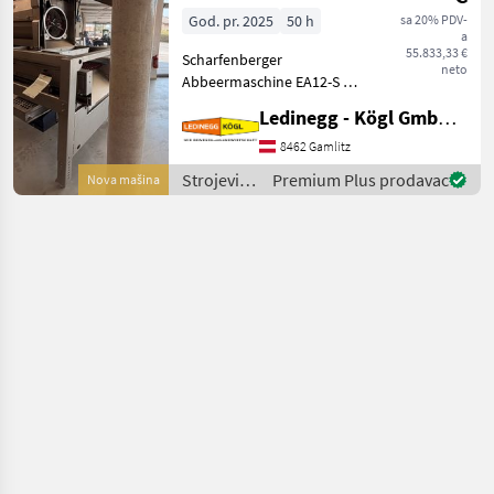
Rollensortierer
God. pr. 2025
50 h
sa 20% PDV-
a
55.833,33 €
Scharfenberger
neto
Abbeermaschine EA12-S mit
Rollensortierer und
Ledinegg - Kögl GmbH - Obst- und Weinbautechnik
Quetschwalze – Präzision
und Flexibilität für die
8462 Gamlitz
Traubenverarbeitung -
Strojevi
Premium Plus prodavac
Nova mašina
Vorführmaschine
za
Beschreibung:
vinogradarstvo
/
Scharfenberger